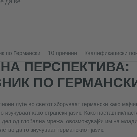
е да ве
ик по Германски
10 причини
Квалификациски пон
НА ПЕРСПЕКТИВА:
НИК ПО ГЕРМАНСК
иони луѓе во светот зборуваат германски како мајчин
о изучуваат како странски јазик. Како наставник/нас
е дел од глобална мрежа, овозможувајќи им на млади
ство да го зиучуваат германскиот јазик.