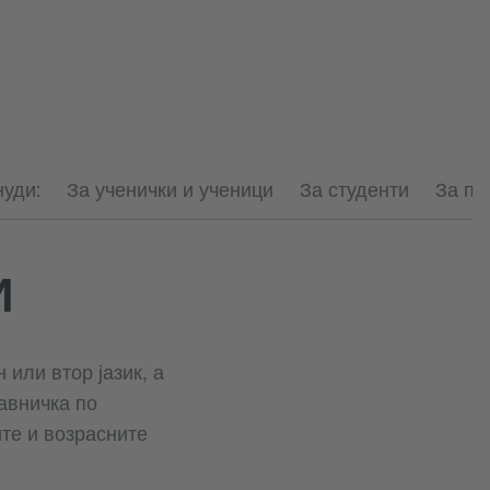
уди:
За ученички и ученици
За студенти
За по
И
 или втор јазик, а
тавничка по
те и возрасните