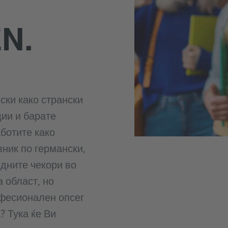
N.
ски како странски
дии и барате
ботите како
ник по германски,
едните чекори во
 област, но
офесионален опсег
? Тука ќе Ви