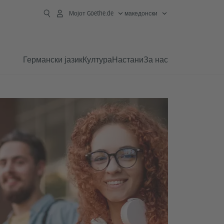
Мојот Goethe.de
македонски
Германски јазик
Култура
Настани
За нас