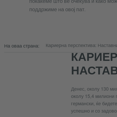
покаќеме што ве очекува и како мож
поддржиме на овој пат.
На оваа страна:
Кариерна перспектива: Наставн
КАРИЕР
НАСТАВ
Денес, околу 130 мил
околу 15,4 милиони г
германски, ќе бидет
успешно и со задовол