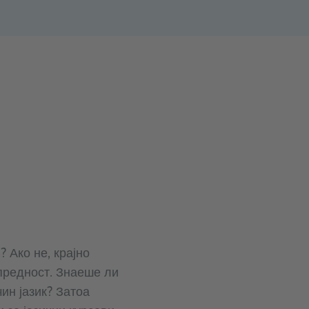
 Ако не, крајно
 предност. Знаеше ли
ин јазик? Затоа