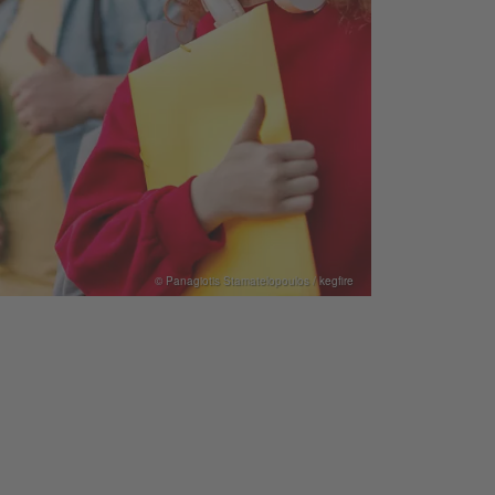
© Panagiotis Stamatelopoulos / kegfire