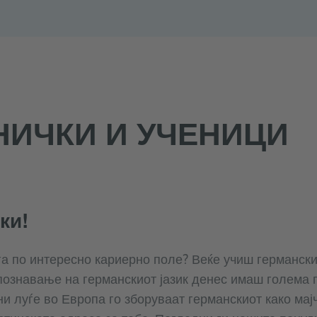
НИЧКИ И УЧЕНИЦИ
ки!
га по интересно кариерно поле? Веќе учиш германски?
 познавање на германскиот јазик денес имаш голема
и луѓе во Европа го зборуваат германскиот како мајч