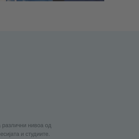
а различни нивоа од
есијата и студиите.