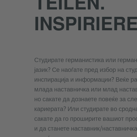
TEILEN.
INSPIRIERE
Студирате германистика или герман
јазик? Се наоѓате пред избор на сту
инспирација и информации? Веќе ра
млада наставничка или млад настав
но сакате да дознаете повеќе за сл
кариерата? Или студирате во сродна
сакате да го проширите вашиот пр
и да станете наставник/наставничка