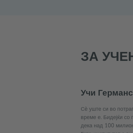
ЗА УЧЕ
Учи Германс
Сѐ уште си во потра
време е. Бидејќи со
дека над 100 милион