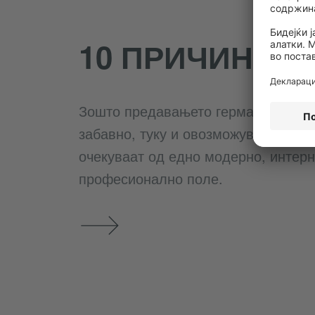
10 ПРИЧИНИ
Зошто предавањето германски јази
забавно, туку и овозможува многу 
очекуваат од едно модерно, интер
професионално поле.