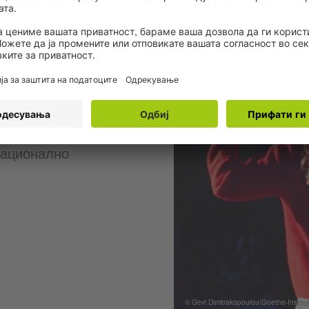
к не само што е
нешта, што се
национално
© Gevi Dimitrakopoulou/Goethe-Institu