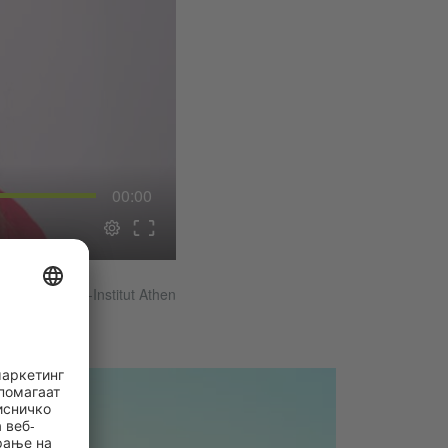
00:00
oulou/Goethe-Institut Athen