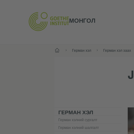
МОНГОЛ
Нүүр хуудас
Герман хэл
Герман хэл заах
ГЕРМАН ХЭЛ
Герман хэлний сургалт
Герман хэлний шалгалт