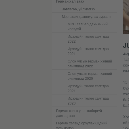
Герман хэл заах
Зөвлөгөө, үйлчилгээ
Мэргэжил дээшлүүлэх сургалт
MINT салбар дахь чиний
ирээдүй
Ирээдүйн төлөө хамтдаа
2022
J
Ирээдүйн төлөө хамтдаа
Ju
2021
Та
Олон улсын герман хэлний
сон
олимпиад 2022
юм
Олон улсын герман хэлний
олимпиад 2020
15-
Ирээдүйн төлөө хамтдаа
бү
2021
хэл
Ирээдүйн төлөө хамтдаа
бай
2020
ба
Герман хэлээ үнэ төлбөргүй
давтацгаая
Хо
ойр
Герман хэлэнд оруулах бидний
хувь нэмэр
“Хо