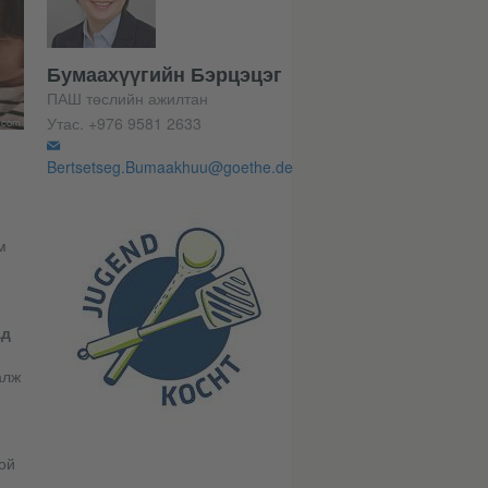
Бумаахүүгийн Бэрцэцэг
ПАШ төслийн ажилтан
Утас.
+976 9581 2633
h.com
Bertsetseg.Bumaakhuu@goethe.de
м
ад
алж
ой