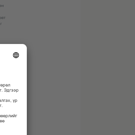
өн
эвт
г