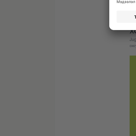
Х
Jug
ою