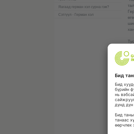
та
Яагаад герман хэл сурна гэж?
Ге
Сэтгүүл - Герман хэл
өгө
шин
хан
Тус
дэ
га
Н
Я