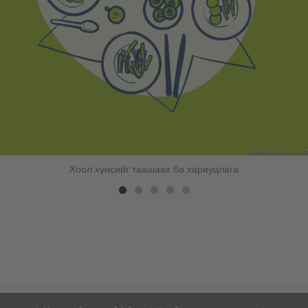
Goethe Institut, kop
Хоол хүнсийг таашаах ба хариуцлага