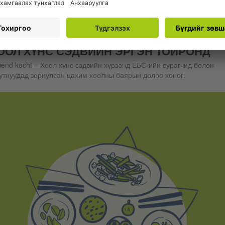
Хоолны баярын долоо хоногийн цагийн хуваар
Бүртгэлийн материал
ООЛ ХҮНС СЭДВИЙН ЭРГЭН ТОЙРОНД
end kocht – Хоол хүнс сэдвийн хүрээнд ЕБС-ийн сурагчид болон
утнуудад зориулсан цахим хоолны баярын долоо хоног.