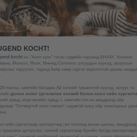
Annie Spratt © Unsplas
UGEND KOCHT!
gend kocht
нь “Хоол хүнс” гэсэн сэдвийн хүрээнд БНХАУ, Хонконг,
йвань, Монгол, Япон, Өмнөд Солонгос улсуудын хүүхэд, залуусын
ирхлыг төрүүлэх, тэдэнд баяр хөөр хүргэх зорилготой цахим наада
.
20 насны, хамгийн багадаа А2 хэлний түвшинтэй хүүхэд, залуус та
хнийг
долоо хоног үргэлжлэх хэлний болон хоол хийх сургалт
ний хувьд, мэргэжлийн хувьд ч, хамгийн гол нь амьдралд ойр
длаар “Тогтвортой хоол тэжээл” сэдэвтэй илүү ойр танилцахыг ури
йна.
ол хийх сургалтаар оролцогчид гал тогоонд анхан шатны, амьдралд
 туршлага цуглуулах, хэлний сургалтаар бүсийн бусад оролцогчидт
ол хүнс” сэдэвтэй холбоотой хөгжилтэй үг хэллэг, чухал ойлголтын