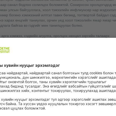
лаар санал бодлоо солилцох боломжтой. Сонирхсон оролцогчдод м
рман улсын байгууллага, хоол тэжээлийн инфлиунсер нар мэдээлэл
хөөр богино хэмжээний илтгэл тавих бөгөөд, тогтвортой байдал сэд
э харах өнцгийг таниулах, орчин үед хоол тэжээлийн ямар ямар чи
длага байгаа вэ гэдгийг мөн танилцуулах болно.
 арга хэмжээ, сэдвийн агуулга, оролцох нөхцөл зэргийн талаарх
лгэрэнгүй мэдээллийг манай цахим хуудас дээр байнга шинэчлэн
ргаж байх болно.
ААДМЫН БҮРТГЭЛ БОЛОН ХЭРЭГЖИХ
ВЦ
Хэн оролцох боломжтой вэ?
Хэрхэн оролцох вэ?
Хугацаа
Сэдвүүд, зочид