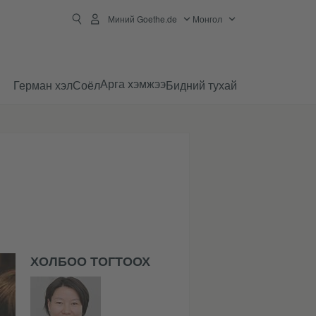
Миний Goethe.de
Монгол
Арга хэмжээ
Герман хэл
Соёл
Бидний тухай
ХОЛБОО ТОГТООХ