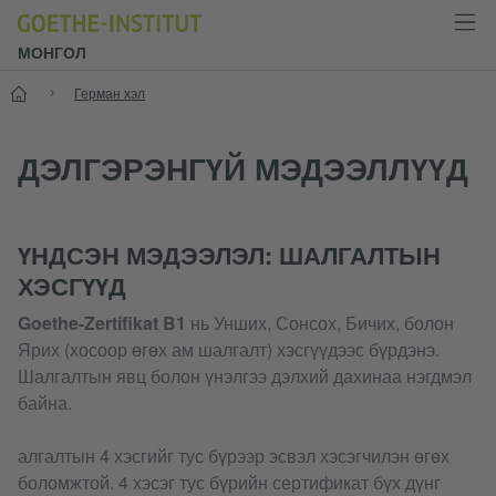
МОНГОЛ
Нүүр хуудас
Герман хэл
ДЭЛГЭРЭНГҮЙ МЭДЭЭЛЛҮҮД
ҮНДСЭН МЭДЭЭЛЭЛ: ШАЛГАЛТЫН
ХЭСГҮҮД
Goethe-Zertifikat B1
нь Унших, Сонсох, Бичих, болон
Ярих (хосоор өгөх ам шалгалт) хэсгүүдээс бүрдэнэ.
Шалгалтын явц болон үнэлгээ дэлхий дахинаа нэгдмэл
байна.
алгалтын 4 хэсгийг тус бүрээр эсвэл хэсэгчилэн өгөх
боломжтой. 4 хэсэг тус бүрийн сертификат бүх дүнг