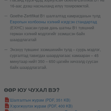
16-аас дээш насныханд илүү тохиромжтой.
Goethe-Zertifikat B1 шалгалтад хамрагдахын тулд
Европын холбооны хэлний нэгдсэн стандартад
(ЕХНС) заасан гурав дахь шатны B1 түвшний
герман хэлний мэдлэгийг эзэмшсэн байх
шаардлагатай
Энэхүү түвшинг эзэмшихийн тулд – суурь мэдлэг,
сургалтад тавигдах шаардлагаас хамааран – 45
минутаар нийт 350 – 650 цагийн хичээлд суусан
байх шаардлагатай.
ӨӨР ЮУ ЧУХАЛ ВЭ?
Шалгалтын журам
(PDF, 351 KB)
Хэрэгжүүлэх журам
(PDF, 400 KB)