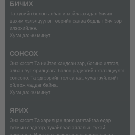
БИЧИХ
Та хувийн болон албан и-мэйл/захидал бичиж
цахим хэлэлцүүлэгт өөрийн санаа бодлыг бичгээр
илэрхийлнэ.
Хугацаа: 60 минут
СОНСОХ
Энэ хэсэгт Та нийтэд хандсан зар, богино илтгэл,
албан бус ярилцлага болон радиогийн хэлэлцүүлэг
сонсоно. Та эдгээрийн гол санаа, чухал зүйлсийг
ойлгож чаддаг байна.
Хугацаа: 40 минут
ЯРИХ
Энэ хэсэгт Та харилцан ярилцагчтайгаа өдөр
тутмын сэдвээр, тухайлбал аялалын тухай
ярилцана. Ингэхдээ асуултанд хариулж санаа