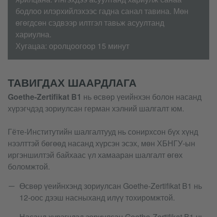
бодлоо илэрхийлэхээс гадна санал тавина. Мөн
өгөгдсөн сэдвээр илтгэл тавьж асуултанд
хариулна.
Хугацаа: оролцоогоор 15 минут
ТАВИГДАХ ШААРДЛАГА
Goethe-Zertifikat B1
нь өсвөр үеийнхэн болон насанд
хүрэгчдэд зориулсан герман хэлний шалгалт юм.
Гёте-Институтийн шалгалтууд нь сонирхсон бүх хүнд
нээлттэй бөгөөд насанд хүрсэн эсэх, мөн ХБНГУ-ын
иргэншилтэй байхаас үл хамааран шалгалт өгөх
боломжтой.
Өсвөр үеийнхэнд зориулсан Goethe-Zertifikat B1 нь
12-оос дээш насныханд илүү тохиромжтой.
Насанд хүрэгчдэд зориулсан Goethe-Zertifikat B1 нь