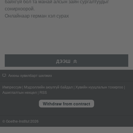
байхгүй бол та манай алсын зайн сургалтуудыг
сонирхоорой.
Oнлайнаар герман хэл сурах
ДЭЭШ
Анхны хувилбарт шилжих
Импрессум
|
Мэдээллийн аюулгүй байдал
|
Хувийн нууцлалын тохиргоо
|
Ашиглалтын нөхцөл
|
RSS
Withdraw from contract
© Goethe-Institut 2026