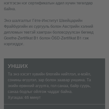
нэгтгэсэн нэг сертификатын адил хүчин төгөлдөр
байна.
Энэ шалгалтыг Гёте-Институт Швейцарийн
Фрайбүргийн их сургууль болон Австрийн хэлний
дипломын төвтэй хамтран боловсруулсан бөгөөд
Goethe-Zertifikat B1 болон ÖSD-Zertifikat B1 гэж
нэрлэгддэг.
УНШИХ
Та энэ хэсэгт хувийн блогийн нийтлэл, и-мэйл,
сонины өгүүлэл, зар болон заавар уншина. Та
эхийн ерөнхий агуулга, гол санаа, байр суурь,
санаа бодлыг ойлгож чаддаг байна.
Хугацаа: 65 минут