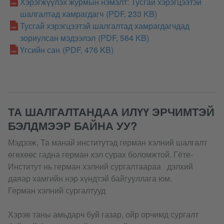
Хэрэгжүүлэх журмын нэмэлт: Тусгай хэрэгцээтэй
шалгалтад хамрагдагч
(PDF, 233 KB)
Тусгай хэрэгцээтэй шалгалтад хамрагдагчдад
зориулсан мэдээлэл
(PDF, 564 KB)
Үгсийн сан
(PDF, 476 KB)
ТА ШАЛГАЛТАНДАА ИЛҮҮ ЭРЧИМТЭЙ
БЭЛДМЭЭР БАЙНА УУ?
Мэдээж, Та манай институтэд герман хэлний шалгалт
өгөхөөс гадна герман хэл сурах боломжтой. Гёте-
Институт нь герман хэлний сургалтаараа дэлхий
даяар хамгийн нэр хүндтэй байгууллага юм.
Герман хэлний сургалтууд
Хэрэв таны амьдарч буй газар, ойр орчимд сургалт