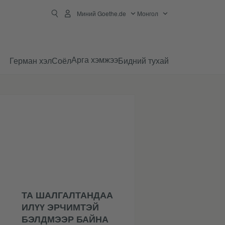
Миний Goethe.de
Монгол
Арга хэмжээ
Герман хэл
Соёл
Бидний тухай
ТА ШАЛГАЛТАНДАА
ИЛҮҮ ЭРЧИМТЭЙ
БЭЛДМЭЭР БАЙНА