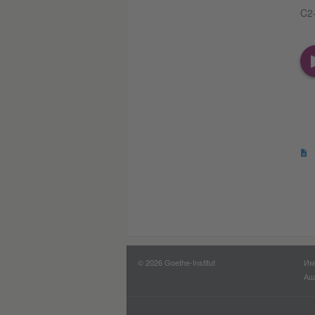
C2-
© 2026 Goethe-Institut
Им
Аш