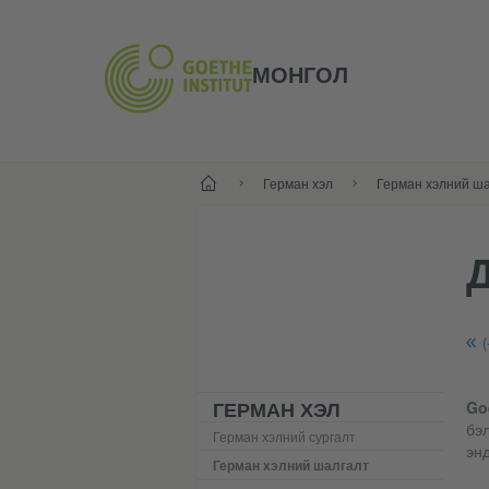
МОНГОЛ
Нүүр хуудас
Герман хэл
Герман хэлний ш
(
ГЕРМАН ХЭЛ
Go
бэл
Герман хэлний сургалт
энд
Герман хэлний шалгалт