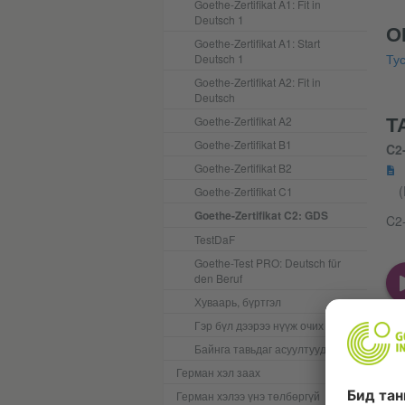
Goethe-Zertifikat A1: Fit in
Deutsch 1
О
Goethe-Zertifikat A1: Start
Тус
Deutsch 1
Goethe-Zertifikat A2: Fit in
Deutsch
Т
Goethe-Zertifikat A2
Goethe-Zertifikat B1
C2
Goethe-Zertifikat B2
(
Goethe-Zertifikat C1
Goethe-Zertifikat C2: GDS
C2-
T
est
D
a
F
Goethe-Test PRO: Deutsch für
den Beruf
Хуваарь, бүртгэл
Гэр бүл дээрээ нүүж очих
Байнга тавьдаг асуултууд
Герман хэл заах
Герман хэлээ үнэ төлбөргүй