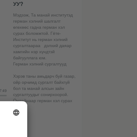
УУ?
Мэдээж, Та манай институтэд
герман хэлний шалгалт
өгөхөөс гадна герман хэл
сурах боломжтой. Гёте-
Институт нь герман хэлний
сургалтаараа дэлхий даяар
хамгийн нэр хүндтэй
байгууллага юм.
Герман хэлний сургалтууд
Хэрэв таны амьдарч буй газар,
ойр орчимд сургалт байхгүй
бол та манай алсын зайн
7:49
сургалтуудыг сонирхоорой.
Oнлайнаар герман хэл сурах