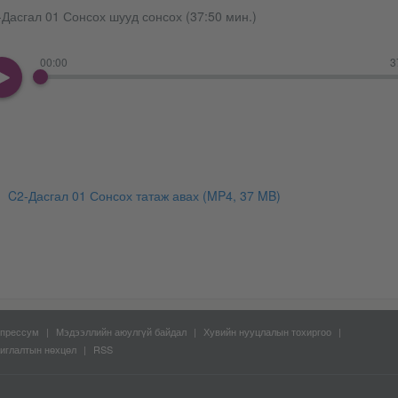
Дасгал 01 Сонсох шууд сонсох (37:50 мин.)
00:00
3
C2-Дасгал 01 Сонсох татаж авах
(MP4, 37 MB)
прессум
Мэдээллийн аюулгүй байдал
Хувийн нууцлалын тохиргоо
иглалтын нөхцөл
RSS