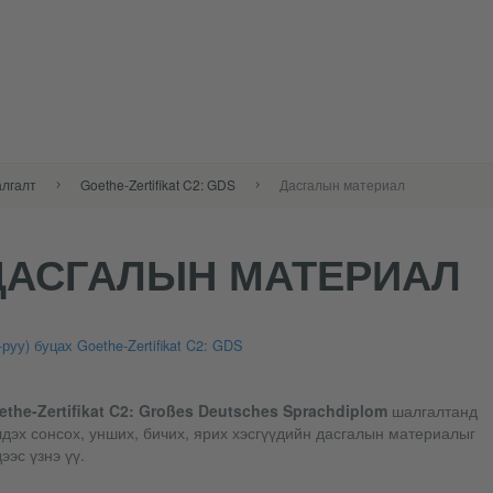
алгалт
Goethe-Zertifikat C2: GDS
Дасгалын материал
ДАСГАЛЫН МАТЕРИАЛ
-руу) буцах Goethe-Zertifikat C2: GDS
ethe-Zertifikat C2: Großes Deutsches Sprachdiplom
шалгалтанд
дэх сонсох, унших, бичих, ярих хэсгүүдийн дасгалын материалыг
ээс үзнэ үү.