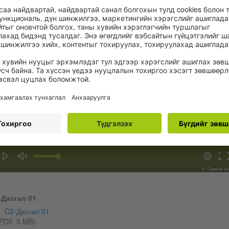
Загвар шалгалт Ярих шууд үзэх (17:24 мин.)
00:01
00:00
© Goethe-Ins
-Дасгал 01
C2-Дасгал 01
PDF, 5 MB)