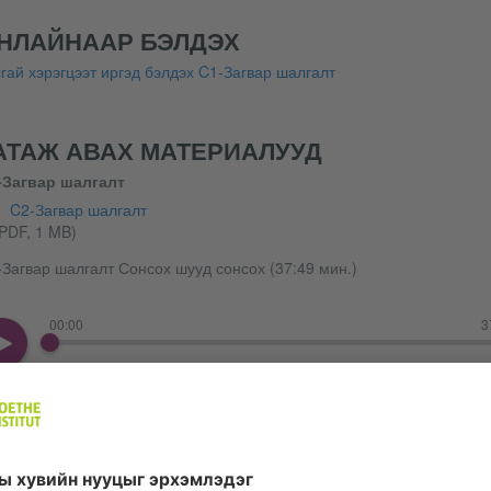
НЛАЙНААР БЭЛДЭХ
гай хэрэгцээт иргэд бэлдэх C1-Загвар шалгалт
АТАЖ АВАХ МАТЕРИАЛУУД
-Загвар шалгалт
C2-Загвар шалгалт
PDF, 1 MB)
Загвар шалгалт Сонсох шууд сонсох (37:49 мин.)
00:00
3
C2-Загвар шалгалт Сонсох татаж авах
(MP4, 37 MB)