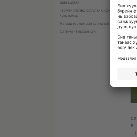
давтацгаая
Герман хэлэнд оруулах бидний
хувь нэмэр
C2-
Яагаад герман хэл сурна гэж?
Сэтгүүл - Герман хэл
C2
(