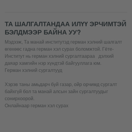
ТА ШАЛГАЛТАНДАА ИЛҮҮ ЭРЧИМТЭЙ
БЭЛДМЭЭР БАЙНА УУ?
Мэдээж, Та манай институтэд герман хэлний шалгалт
өгөхөөс гадна герман хэл сурах боломжтой. Гёте-
Институт нь герман хэлний сургалтаараа дэлхий
даяар хамгийн нэр хүндтэй байгууллага юм.
Герман хэлний сургалтууд
Хэрэв таны амьдарч буй газар, ойр орчимд сургалт
байхгүй бол та манай алсын зайн сургалтуудыг
сонирхоорой.
Oнлайнаар герман хэл сурах