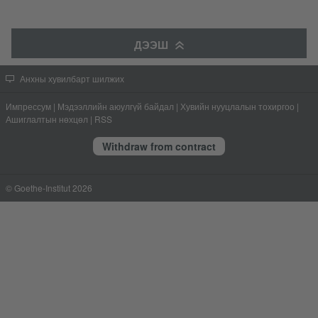
ДЭЭШ
Анхны хувилбарт шилжих
Импрессум
|
Мэдээллийн аюулгүй байдал
|
Хувийн нууцлалын тохиргоо
|
Ашиглалтын нөхцөл
|
RSS
Withdraw from contract
© Goethe-Institut 2026