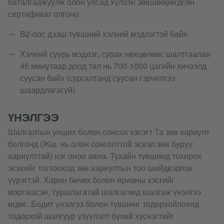
баталгаажуулж олон улсад хүлээн зөвшөөрөгдсөн
сертификат олгоно.
B2-оос дээш түвшний хэлний мэдлэгтэй байх
Хэлний суурь мэдлэг, сурах нөхцөлөөс шалтгаалан
45 минутаар доод тал нь 700-1000 цагийн хичээлд
суусан байх (сургалтанд суусан гэрчилгээ
шаардлагагүй)
ҮНЭЛГЭЭ
Шалгалтын унших болон сонсох хэсэгт Та зөв хариулт
болгонд (Жш. нь олон сонголттой эсвэл зөв буруу
хариулттай) нэг оноо авна. Тухайн түвшинд тохирох
эсэхийг тогтооход зөв хариултын тоо шийдвэрлэх
үүрэгтэй. Харин бичих болон ярианы хэсгийг
мэргэшсэн, туршлагатай шалгагчид шалгаж үнэлгээ
өгдөг. Бодит үнэлгээ болон түвшинг тодорхойлоход
тодорхой шалгуур үзүүлэлт бүхий хүснэгтийг