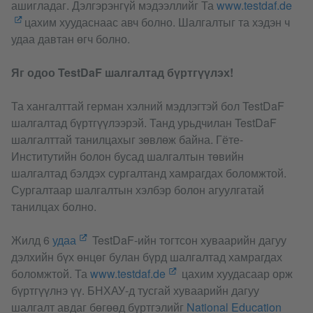
ашигладаг. Дэлгэрэнгүй мэдээллийг Та
www.testdaf.de
цахим хуудаснаас авч болно. Шалгалтыг та хэдэн ч
удаа давтан өгч болно.
Яг одоо TestDaF шалгалтад бүртгүүлэх!
Та хангалттай герман хэлний мэдлэгтэй бол TestDaF
шалгалтад бүртгүүлээрэй. Танд урьдчилан TestDaF
шалгалттай танилцахыг зөвлөж байна. Гёте-
Институтийн болон бусад шалгалтын төвийн
шалгалтад бэлдэх сургалтанд хамрагдах боломжтой.
Сургалтаар шалгалтын хэлбэр болон агуулгатай
танилцах болно.
Жилд 6
удаа
TestDaF-ийн тогтсон хуваарийн дагуу
дэлхийн бүх өнцөг булан бүрд шалгалтад хамрагдах
боломжтой. Та
www.testdaf.de
цахим хуудасаар орж
бүртгүүлнэ үү. БНХАУ-д тусгай хуваарийн дагуу
шалгалт авдаг бөгөөд бүртгэлийг
National Education