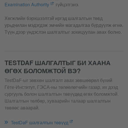
Examination Authority
гүйцэтгэнэ.
Хөгжлийн бэрхшээлтэй иргэд шалгалтын төвд
урьдчилан мэдэгдэж эмчийн магадалгаа бүрдүүлж өгнө.
Түүн дээр үндэслэн шалгалтыг зохицуулан авах болно.
TESTDAF ШАЛГАЛТЫГ БИ ХААНА
ӨГӨХ БОЛОМЖТОЙ ВЭ?
TestDaF-ыг зөвхөн шалгалт авах зөвшөөрөл бүхий
Гёте-Институт, ГЭСА-ны төлөөлөгчийн газар, их дээд
сургууль болон шалгалтын төвүүдөд өгөх боломжтой.
Шалгалтын төлбөр, хуваарийн талаар шалгалтын
төвөөс аваарай.
TestDaF шалгалтын төвүүд