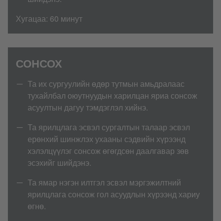
Хугацаа: 60 минут
СОНСОХ
Та их сургуулийн өдөр тутмын амьдралаас
тухайлбал оюутнуудын харилцан яриа сонсож
асуултын дагуу тэмдэглэл хийнэ.
Та ярилцлага эсвэл сургалтын талаар эсвэл
ерөнхий шинжлэх ухааны сэдвийн хүрээнд
хэлэлцүүлэг сонсож өгөгдсөн даалгавар зөв
эсэхийг шийдэнэ.
Та ямар нэгэн илтгэл эсвэл мэргэжилтний
ярилцлага сонсож гол асуудлын хүрээнд хариу
өгнө.