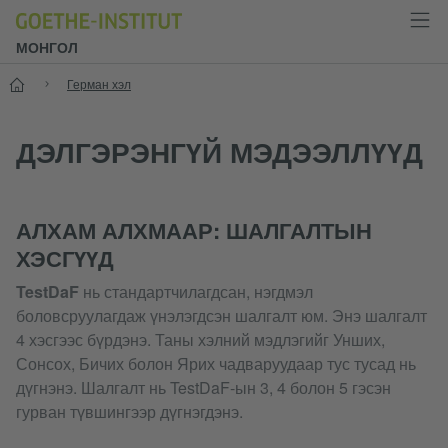
МОНГОЛ
Нүүр хуудас
Герман хэл
ДЭЛГЭРЭНГҮЙ МЭДЭЭЛЛҮҮД
АЛХАМ АЛХМААР: ШАЛГАЛТЫН
ХЭСГҮҮД
TestDaF
нь стандартчилагдсан, нэгдмэл
боловсруулагдаж үнэлэгдсэн шалгалт юм. Энэ шалгалт
4 хэсгээс бүрдэнэ. Таны хэлний мэдлэгийг Унших,
Сонсох, Бичих болон Ярих чадваруудаар тус тусад нь
дүгнэнэ. Шалгалт нь TestDaF-ын 3, 4 болон 5 гэсэн
гурван түвшингээр дүгнэгдэнэ.