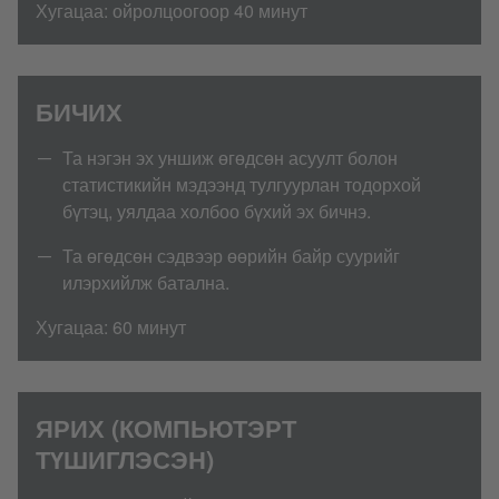
Хугацаа: ойролцоогоор 40 минут
БИЧИХ
Та нэгэн эх уншиж өгөдсөн асуулт болон
статистикийн мэдээнд тулгуурлан тодорхой
бүтэц, уялдаа холбоо бүхий эх бичнэ.
Та өгөдсөн сэдвээр өөрийн байр суурийг
илэрхийлж батална.
Хугацаа: 60 минут
ЯРИХ (КОМПЬЮТЭРТ
ТҮШИГЛЭСЭН)