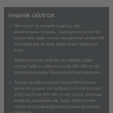
УНШИЖ ОЙЛГОХ
Энэ хэсэгт та лекцийн сэдвүүд, үйл
ажиллагааны хуваарь, танилцуулга гэх мэт их
сургуулийн өдөр тутмын амьдралтай холбоотой
эх уншиж аль эх ямар даалгаварт тохирохыг
олно.
Шинжлэх ухаан, нийгэм улс төрийн сэдэвт
сэтгүүл зүйн эх (ойролцоогоор 450–550 үгтэй)
уншиж олон хариу бүхий асуултанд хариулна.
Та мэргэжлийн эсвэл их сургуулийн сонины
шинжлэх ухааны хэл найруулга бүхий өгүүлэл
(ойролцоогаар 550–650 үгтэй) уншин ажиллаж
өгөгдсөн даалгавар зөв, буруу эсвэл тухайн
гүүлэл энэ тухай мэдээлэл агуулаагүй эсэхийг
шийдэнэ.