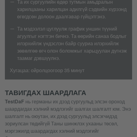
Та их сургуулийн өдөр тутмын амьдралын
харилцааны харилцан адилгүй сэдвийн хүрээнд
өгөгдсөн долоон даалгавар гүйцэтгэнэ.
Та мэдээлэл цуглуулж график уншин түүний
агуулгыг нэгтгэн бичнэ. Та өөрийн санаа бодлыг
илэрхийлж үндэслэн байр сууриа илэрхийлж
зөвөлгөө өгч олон боломжыг харьцуулан дүгнэж
таамаг дэвшүүлнэ.
Хугацаа: ойролцоогоор 35 минут
ТАВИГДАХ ШААРДЛАГА
TestDaF
нь германы их дээд сургуульд элсэн ороход
шаардагдах хэлний мэдлэгийг шалгах шалгалт юм. Энэ
шалгалт нь оюутан, их дээд сургуульд элсэгчидэд
зориулсан төдийгүй Таны шинжлэх ухааны төсөл,
мэргэжилд шаардагдах хэлний мэдлэгийг