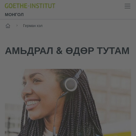
МОНГОЛ
Нүүр хуудас
Герман хэл
АМЬДРАЛ & ӨДӨР ТУТАМ