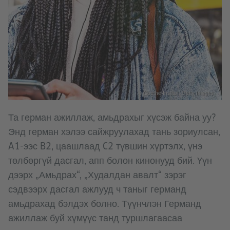
© Goethe-Institut, Getty Images
Та герман ажиллаж, амьдрахыг хүсэж байна уу?
Энд герман хэлээ сайжруулахад тань зориулсан,
A1-ээс B2, цаашлаад C2 түвшин хүртэлх, үнэ
төлбөргүй дасгал, апп болон кинонууд бий. Үүн
дээрх „Амьдрах“, „Худалдан авалт“ зэрэг
сэдвээрх дасгал ажлууд ч таныг германд
амьдрахад бэлдэх болно. Түүнчлэн Германд
ажиллаж буй хүмүүс танд туршлагаасаа