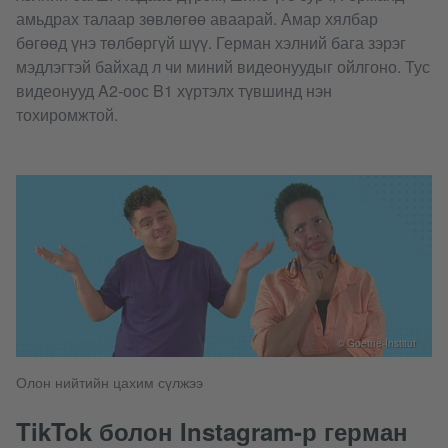
амьдрах талаар зөвлөгөө аваарай. Амар хялбар
бөгөөд үнэ төлбөргүй шүү. Герман хэлний бага зэрэг
мэдлэгтэй байхад л чи миний видеонуудыг ойлгоно. Тус
видеонууд A2-оос B1 хүртэлх түвшинд нэн
тохиромжтой.
© Goethe-Institut
Олон нийтийн цахим сүлжээ
TikTok болон Instagram-р герман