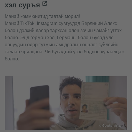
хэл суръя
Манай коммюнитид тавтай морил!
Манай TikTok, Instagram сувгуудад Берлиний Алекс
болон дэлхий даяар тархсан олон зочин чамайг угтах
болно. Энд герман хэл, Германы болон бусад улс
орнуудын өдөр тутмын амьдралын онцлог зүйлсийн
талаар ярилцана. Чи бусадтай үзэл бодлоо хуваалцаж
болно.
© Goethe-Institut