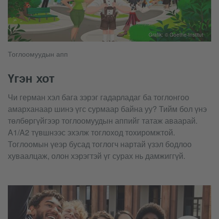
Grafik: © Goethe-Institut
Тоглоомуудын апп
Үгэн хот
Чи герман хэл бага зэрэг гадарладаг ба тоглонгоо
амарханаар шинэ үгс сурмаар байна уу? Тийм бол үнэ
төлбөргүйгээр тоглоомуудын аппийг татаж аваарай.
A1/A2 түвшнээс эхэлж тоглоход тохиромжтой.
Тоглоомын үеэр бусад тоглогч нартай үзэл бодлоо
хуваалцаж, олон хэрэгтэй үг сурах нь дамжиггүй.