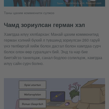
Зураг: Shutterstock.com, Rawpixel.com
Таны цахим коммюнити сүлжээ
Чамд зориулсан герман хэл
Хамтдаа илүү хялбархан: Манай цахим коммюнитид
герман хэлний бүхий л түвшинд зориулсан 260 гаруй
үнэ төлбөргүй хийж болох дасгал болон хамтдаа сурч
болох олон өөр суралцагч бий. Энд та нар бие
биетэйгээ танилцаж, санал бодлоо солилцож, хамтдаа
илүү сайн сурч болно.