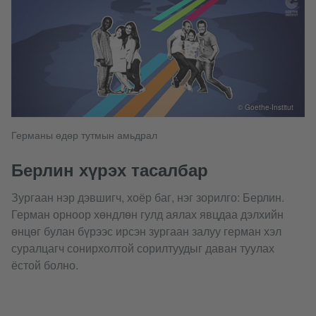
© Goethe-Institut
Германы өдөр тутмын амьдрал
Берлин хүрэх тасалбар
Зургаан нэр дэвшигч, хоёр баг, нэг зорилго: Берлин.
Герман орноор хөндлөн гулд аялах явцдаа дэлхийн
өнцөг булан бүрээс ирсэн зургаан залуу герман хэл
суралцагч сонирхолтой сорилтуудыг даван туулах
ёстой болно.