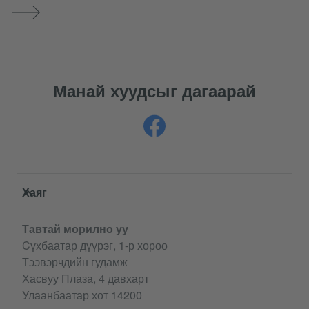
Манай хуудсыг дагаарай
Service- und Informationsbereich
Хаяг
Тавтай морилно уу
Cүхбаатар дүүрэг, 1-р хороо
Tээвэрчдийн гудамж
Хасвуу Плаза, 4 давхарт
Улаанбаатар хот 14200