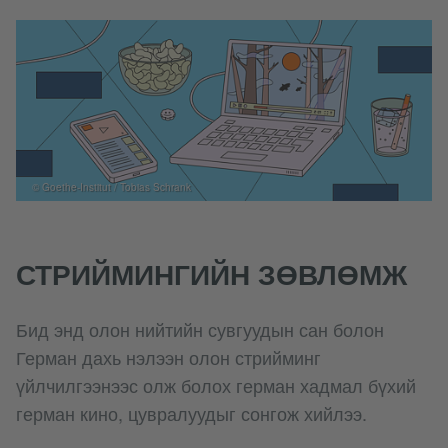
© Goethe-Institut / Tobias Schrank
СТРИЙМИНГИЙН ЗӨВЛӨМЖ
Бид энд олон нийтийн сувгуудын сан болон
Герман дахь нэлээн олон стрийминг
үйлчилгээнээс олж болох герман хадмал бүхий
герман кино, цувралуудыг сонгож хийлээ.