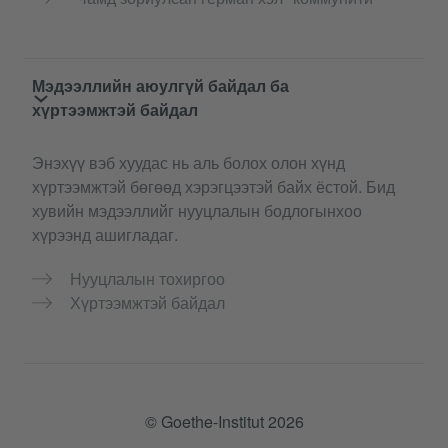
Мэдээллийн аюулгүй байдал ба
хүртээмжтэй байдал
Энэхүү вэб хуудас нь аль болох олон хүнд
хүртээмжтэй бөгөөд хэрэгцээтэй байх ёстой. Бид
хувийн мэдээллийг нууцлалын бодлогынхоо
хүрээнд ашигладаг.
Нууцлалын тохиргоо
Хүртээмжтэй байдал
© Goethe-Institut 2026