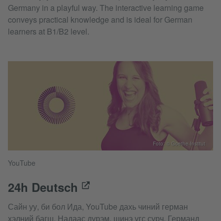
Germany in a playful way. The interactive learning game
conveys practical knowledge and is ideal for German
learners at B1/B2 level.
Foto: © Goethe-Institut
YouTube
24h Deutsch
Сайн уу, би бол Ида, YouTube дахь чиний герман
хэлний багш. Надаас дүрэм, шинэ үгс сурч, Германд