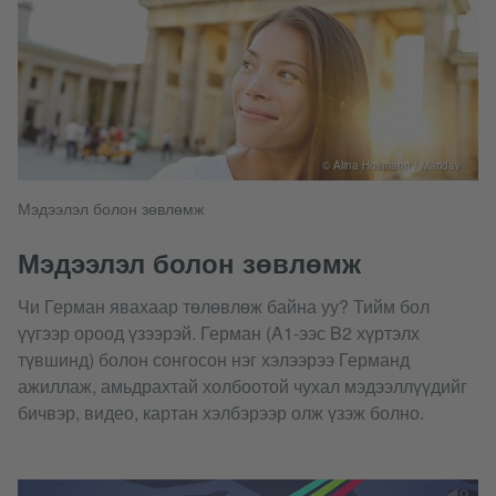
© Alina Holtmann / Maridav
Мэдээлэл болон зөвлөмж
Мэдээлэл болон зөвлөмж
Чи Герман явахаар төлөвлөж байна уу? Тийм бол
үүгээр ороод үзээрэй. Герман (A1-ээс B2 хүртэлх
түвшинд) болон сонгосон нэг хэлээрээ Германд
ажиллаж, амьдрахтай холбоотой чухал мэдээллүүдийг
бичвэр, видео, картан хэлбэрээр олж үзэж болно.