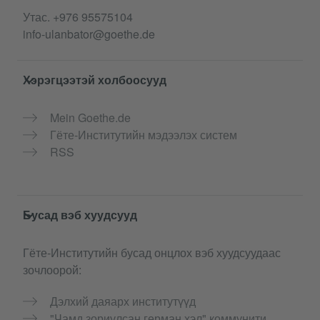
Утас.
+976 95575104
info-ulanbator@goethe.de
Хэрэгцээтэй холбоосууд
Mein Goethe.de
Гёте-Институтийн мэдээлэх систем
RSS
Бусад вэб хуудсууд
Гёте-Институтийн бусад онцлох вэб хуудсуудаас
зочлоорой:
Дэлхий даяарх институтүүд
"Чамд зориулсан герман хэл" коммунити