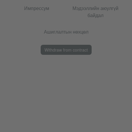
Импрессум
Мэдээллийн аюулгүй
байдал
Ашиглалтын нөхцөл
Withdraw from contract