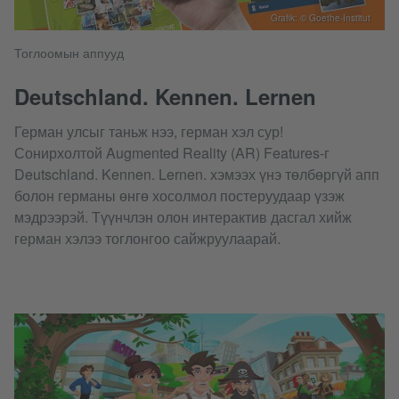
Grafik: © Goethe-Institut
Тоглоомын аппууд
Deutschland. Kennen. Lernen
Герман улсыг таньж нээ, герман хэл сур!
Сонирхолтой Augmented Reality (AR) Features-г
Deutschland. Kennen. Lernen. хэмээх үнэ төлбөргүй апп
болон германы өнгө хосолмол постеруудаар үзэж
мэдрээрэй. Түүнчлэн олон интерактив дасгал хийж
герман хэлээ тоглонгоо сайжруулаарай.