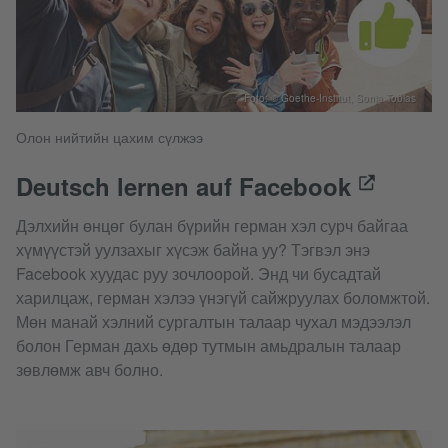
Foto: © Goethe-Institut, Sonja Tobias
Олон нийтийн цахим сүлжээ
Deutsch lernen auf Facebook
Дэлхийн өнцөг булан бүрийн герман хэл сурч байгаа
хүмүүстэй уулзахыг хүсэж байна уу? Тэгвэл энэ
Facebook хуудас руу зочлоорой. Энд чи бусадтай
харилцаж, герман хэлээ үнэгүй сайжруулах боломжтой.
Мөн манай хэлний сургалтын талаар чухал мэдээлэл
болон Герман дахь өдөр тутмын амьдралын талаар
зөвлөмж авч болно.