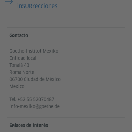
inSURrecciones
Service- und Informationsbereich
Contacto
Goethe-Institut Mexiko
Entidad local
Tonalá 43
Roma Norte
06700 Ciudad de México
Mexico
Tel.
+52 55 52070487
info-mexiko@goethe.de
Enlaces de interés