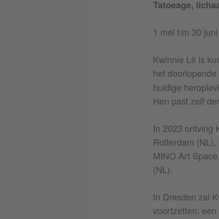
Tatoeage, licha
1 mei t/m 30 jun
Kwinnie Lê is ku
het doorlopende 
huidige heroplev
Hen past zelf de
In 2023 ontving 
Rotterdam (NL), 
MINO Art Space (
(NL).
In Dresden zal K
voortzetten: een 