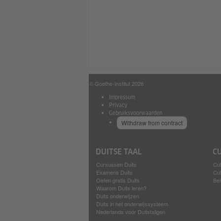
© Goethe-Institut 2026
Impressum
Privacy
Gebruiksvoorwaarden
Withdraw from contract
DUITSE TAAL
C
Cursussen Duits
Cul
Examens Duits
Cul
Oefen gratis Duits
Bel
Waarom Duits leren?
Duits onderwijzen
Duits in het onderwijssysteem
Nederlands voor Duitstaligen