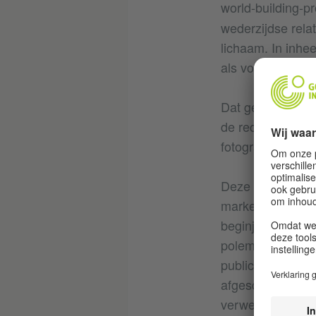
world-building-p
wederzijdse rela
lichaam. In inhe
als voor wandta
Dat geldt ook vo
de reconstructie 
fotografische br
Deze inheemse ep
markeren van de h
beginjaren van d
polemiek ‘Orname
publiceerde en w
afgeschilderd en
verwees naar de