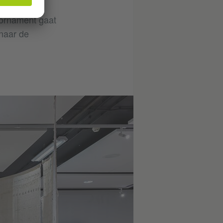
 ornament gaat
naar de