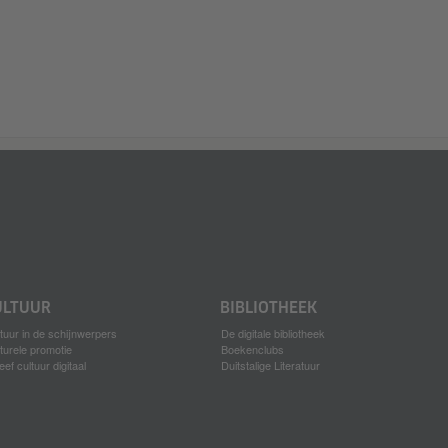
ULTUUR
BIBLIOTHEEK
tuur in de schijnwerpers
De digitale bibliotheek
turele promotie
Boekenclubs
eef cultuur digitaal
Duitstalige Literatuur