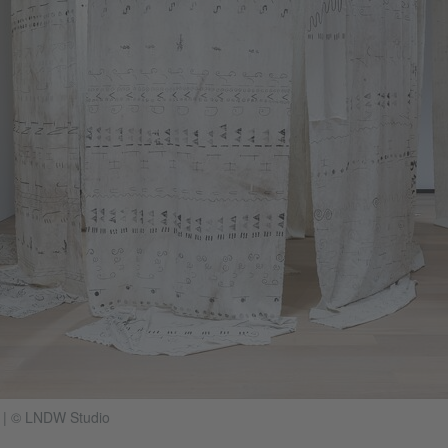
'
|
© LNDW Studio