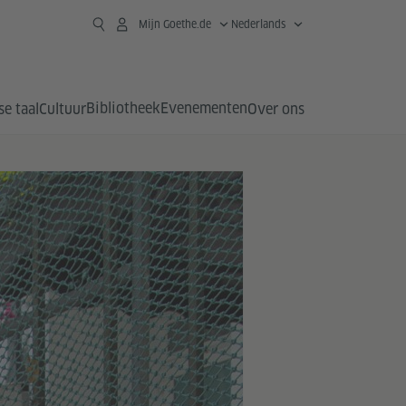
Mijn Goethe.de
Nederlands
Bibliotheek
Evenementen
se taal
Cultuur
Over ons