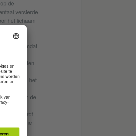
 op de
entaal versierde
oor het lichaam
s het maar omdat
ijke of
 van artefacten.
raktijk van het
heid van de
 met name in de
s in 1908
rwaardig wordt
j hij met name