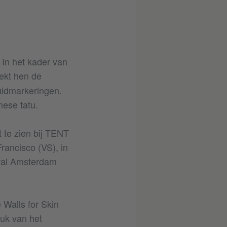
 In het kader van
kt hen de
uidmarkeringen.
amese tatu.
 te zien bij TENT
rancisco (VS), in
ival Amsterdam
 Walls for Skin
tuk van het