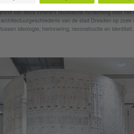
rond van deze inherent racistische minachting voor het
 architectuurgeschiedenis van de stad Dresden op zoek 
ussen ideologie, herinnering, reconstructie en identiteit.