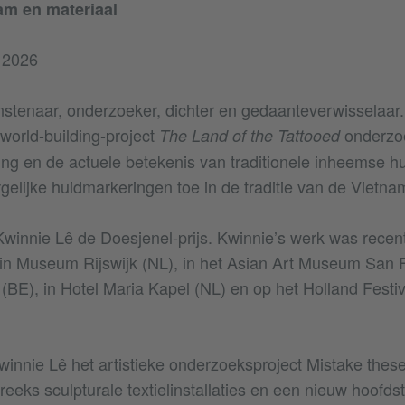
am en materiaal
i 2026
nstenaar, onderzoeker, dichter en gedaanteverwisselaar.
world-building-project
onderzoe
The Land of the Tattooed
ing en de actuele betekenis van traditionele inheemse h
rgelijke huidmarkeringen toe in de traditie van de Vietn
Kwinnie Lê de Doesjenel-prijs. Kwinnie’s werk was recent
in Museum Rijswijk (NL), in het Asian Art Museum San F
BE), in Hotel Maria Kapel (NL) en op het Holland Fest
winnie Lê het artistieke onderzoeksproject Mistake these
reeks sculpturale textielinstallaties en een nieuw hoofds