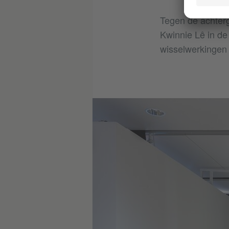
Tegen de achterg
Kwinnie Lê in de
wisselwerkingen t