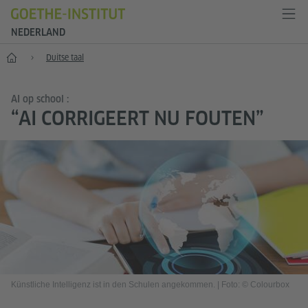
NEDERLAND
Goethe-Institut Niederlande
Duitse taal
AI op school :
“AI CORRIGEERT NU FOUTEN”
Künstliche Intelligenz ist in den Schulen angekommen.
|
Foto: © Colourbox