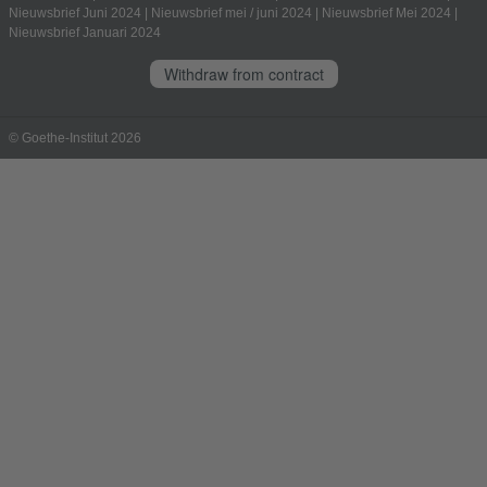
Nieuwsbrief Juni 2024
|
Nieuwsbrief mei / juni 2024
|
Nieuwsbrief Mei 2024
|
Nieuwsbrief Januari 2024
Withdraw from contract
© Goethe-Institut 2026