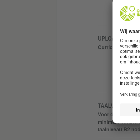
UPLOAD
Curriculum vitae
TAALVAARDIGHE
Voor deelname he
minimaal het ERK
taalniveau B2 nod