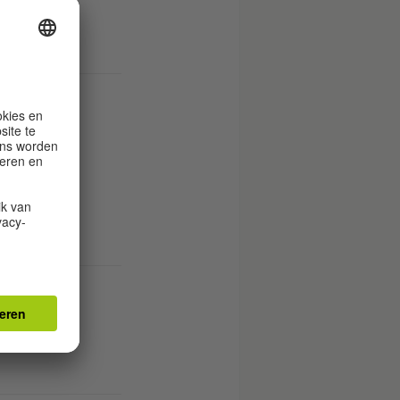
n dan
p