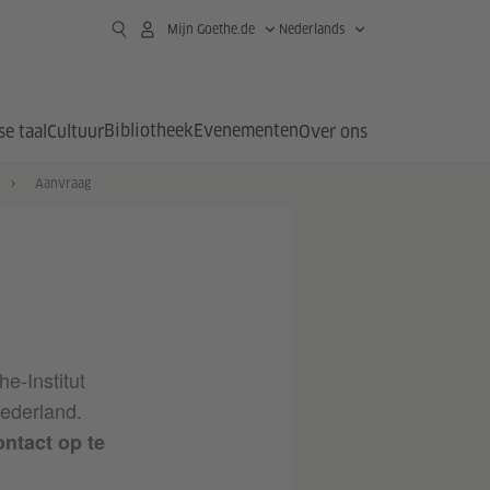
Mijn Goethe.de
Nederlands
Bibliotheek
Evenementen
se taal
Cultuur
Over ons
Aanvraag
e-Institut
ederland.
ontact op te