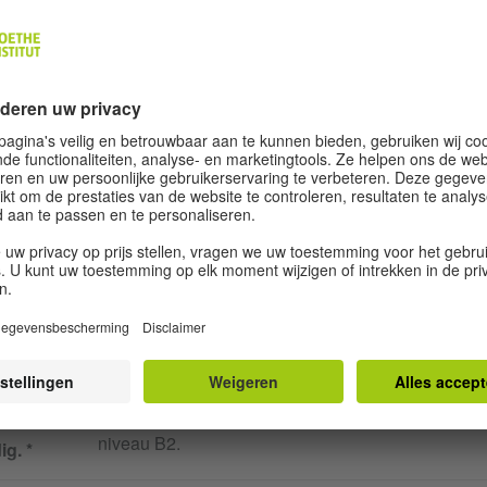
Let op: De totale grootte van alle geüploade bestanden mag niet groter zij
20 MB.
Gelieve uw cv te uploaden.
DEN DUITS
eft u
Ik bevestig dat ik beschik over taalvaardigheden o
-
niveau B2.
ig.