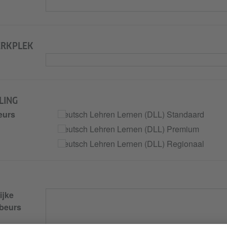
ERKPLEK
LING
eurs
Deutsch Lehren Lernen (DLL) Standaard
Deutsch Lehren Lernen (DLL) Premium
Deutsch Lehren Lernen (DLL) Regionaal
ijke
 beurs