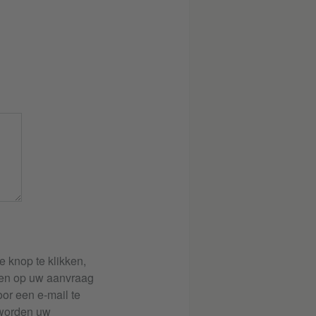
e knop te klikken,
ren op uw aanvraag
or een e-mail te
 worden uw