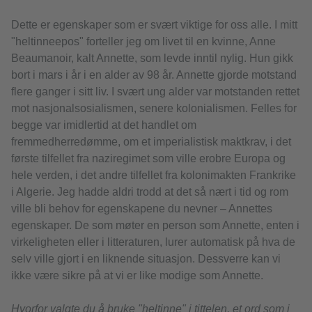
Dette er egenskaper som er svært viktige for oss alle. I mitt
"heltinneepos" forteller jeg om livet til en kvinne, Anne
Beaumanoir, kalt Annette, som levde inntil nylig. Hun gikk
bort i mars i år i en alder av 98 år. Annette gjorde motstand
flere ganger i sitt liv. I svært ung alder var motstanden rettet
mot nasjonalsosialismen, senere kolonialismen. Felles for
begge var imidlertid at det handlet om
fremmedherredømme, om et imperialistisk maktkrav, i det
første tilfellet fra naziregimet som ville erobre Europa og
hele verden, i det andre tilfellet fra kolonimakten Frankrike
i Algerie. Jeg hadde aldri trodd at det så nært i tid og rom
ville bli behov for egenskapene du nevner – Annettes
egenskaper. De som møter en person som Annette, enten i
virkeligheten eller i litteraturen, lurer automatisk på hva de
selv ville gjort i en liknende situasjon. Dessverre kan vi
ikke være sikre på at vi er like modige som Annette.
Hvorfor valgte du å bruke "heltinne" i tittelen, et ord som i