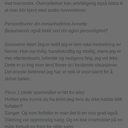
mot hverandre. Oversettelser kan selvfølgelig også bidra til
at man blir kjent med andre livsverdener.
Personifiserer din romanheltinne Annette
Beaumanoir også trekk ved din egen personlighet?
Dessverre ikke! Jeg er redd jeg er den rake motsetning av
henne: Hun var livlig, handlekraftig og modig, mens jeg er
mer ettertenksom, tvilende og muligens feig, jeg vet ikke.
Dette er jo ting man først finner ut i bestemte situasjoner.
Det eneste fortrinnet jeg har, er nok et visst talent for å
skrive bøker.
Pluss 1 (dette spørsmålet er likt for alle)
Hvilket yrke kunne du ha tenkt deg hvis du ikke hadde blitt
forfatter?
Sanger. Og som forfatter er man det til en viss grad også.
Diktning var opprinnelig sang. Og en bok inneholder på en
måte fortsatt en form for stille sang.