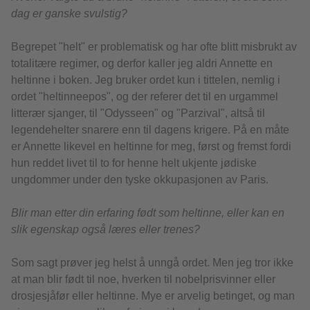
dag er ganske svulstig?
Begrepet "helt" er problematisk og har ofte blitt misbrukt av
totalitære regimer, og derfor kaller jeg aldri Annette en
heltinne i boken. Jeg bruker ordet kun i tittelen, nemlig i
ordet "heltinneepos", og der referer det til en urgammel
litterær sjanger, til "Odysseen" og "Parzival", altså til
legendehelter snarere enn til dagens krigere. På en måte
er Annette likevel en heltinne for meg, først og fremst fordi
hun reddet livet til to for henne helt ukjente jødiske
ungdommer under den tyske okkupasjonen av Paris.
Blir man etter din erfaring født som heltinne, eller kan en
slik egenskap også læres eller trenes?
Som sagt prøver jeg helst å unngå ordet. Men jeg tror ikke
at man blir født til noe, hverken til nobelprisvinner eller
drosjesjåfør eller heltinne. Mye er arvelig betinget, og man