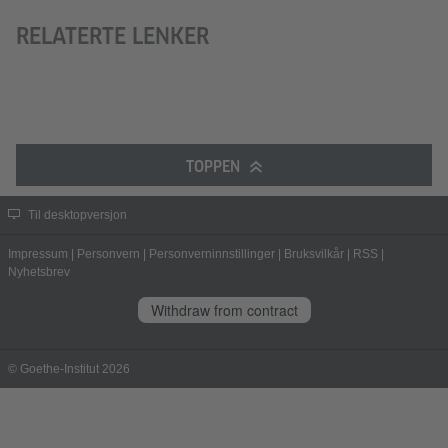
RELATERTE LENKER
TOPPEN
Til desktopversjon
Impressum
|
Personvern
|
Personverninnstillinger
|
Bruksvilkår
|
RSS
|
Nyhetsbrev
Withdraw from contract
© Goethe-Institut 2026