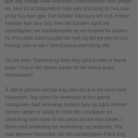
gjør seg mange ulike erfaringer i barndommen som preger
en, men på et tidspunkt er man selv ansvarlig for hva man
er og hva man gjør. Det handler ikke bare om mot, enhver
forbryter kan vise mot, men det handler også om
samvittighet, om karakterstyrke og om respekt for andres
liv. Hvis dette bare handlet om mot, og det krevde en viss
trening, ville vi alle i Vest-Europa vært dårlig stilt.
Du ble født i Tyskland og føler deg også knyttet til fransk
kultur. Hva er ditt største ønske for det fransk-tyske
vennskapet?
Å, det er ganske vanlige ting som det at vi blir kjent med
hverandre. Jeg synes for eksempel at den gamle
tradisjonen med vennskap mellom byer og også mellom
mindre steder er veldig fin fordi den innebærer en
utveksling med reiser til det andre landet eller stedet, i
likhet med utveksling for skoleelever og studenter. Når
man kjenner hverandre, blir det vanskeligere å føre krig