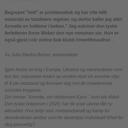
Begrepet "helt" er problematisk og har ofte blitt
misbrukt av totalitære regimer, og derfor kaller jeg aldri
Annette en heltinne i boken." Jeg eskriver den tyske
forfatteren Anne Weber den nye romanen sin. Hun er
også gjest i vår online bok klubb #meettheauthor. .
Av Jutta Martha Beiner, webredaktør
Igjen herjer en krig i Europa. Ukraina og menneskene som
bor der, imponerer resten av verden med sin enorme vilje
til å yte motstand og forsvare seg mot de invaderende
russiske troppene.
Din roman "Annette, ein Heldinnen-Epos", som ble tildelt
Den tyske bokprisen i 2020, har de siste ukene fått ny
aktualitet. Hva betyr mot, motstandskraft og kamp for
demokratiske verdier som for eksempel individuell frihet for
deg personlig?