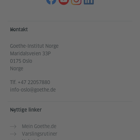
Service- und Informationsbereich
Kontakt
Goethe-Institut Norge
Maridalsveien 33P
0175 Oslo
Norge
Tlf.
+47 22057880
info-oslo@goethe.de
Nyttige linker
Mein Goethe.de
Varslingsrutiner