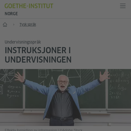
NORGE
Forside
Tysk språk
Undervisningsspråk
INSTRUKSJONER I
UNDERVISNINGEN
Effektiv formidling av informasjon
|
©Adobe Stock