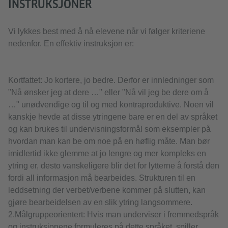
INSTRUKSJONER
Vi lykkes best med å nå elevene når vi følger kriteriene
nedenfor. En effektiv instruksjon er:
Kortfattet: Jo kortere, jo bedre. Derfor er innledninger som
"Nå ønsker jeg at dere …" eller "Nå vil jeg be dere om å
…" unødvendige og til og med kontraproduktive. Noen vil
kanskje hevde at disse ytringene bare er en del av språket
og kan brukes til undervisningsformål som eksempler på
hvordan man kan be om noe på en høflig måte. Man bør
imidlertid ikke glemme at jo lengre og mer kompleks en
ytring er, desto vanskeligere blir det for lytterne å forstå den
fordi all informasjon må bearbeides. Strukturen til en
leddsetning der verbet/verbene kommer på slutten, kan
gjøre bearbeidelsen av en slik ytring langsommere.
2.Målgruppeorientert: Hvis man underviser i fremmedspråk
og instruksjonene formuleres på dette språket, spiller