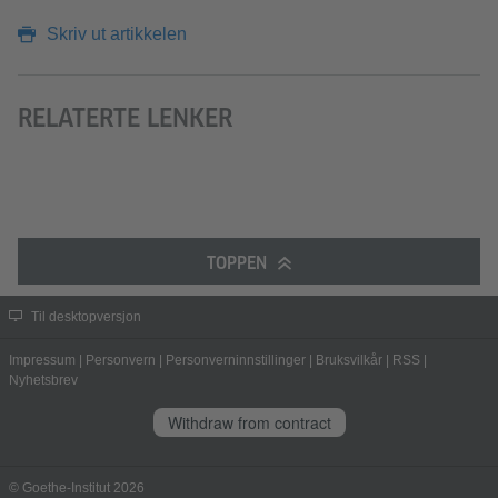
Skriv ut artikkelen
RELATERTE LENKER
TOPPEN
Til desktopversjon
Impressum
|
Personvern
|
Personverninnstillinger
|
Bruksvilkår
|
RSS
|
Nyhetsbrev
Withdraw from contract
© Goethe-Institut 2026