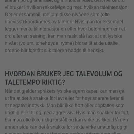
taletempo og talemåte, og innholdsnivået, dvs. hvilke ord
vi bruker i hvilken rekkefølge og med hvilken taleintensjon.
Det er et samspill mellom disse nivåene som (ofte
ubevisst) koordineres av taleren. Hvis man for eksempel
legger merke til intonasjonen eller hvor betoningen er i et
ord eller en setning, kan man raskt slå fast at det fysiske
nivået (volum, tonehøyde, rytme) bidrar til at de uttalte
ordene blir forstått slik taleren hadde til hensikt.
HVORDAN BRUKER JEG TALEVOLUM OG
TALETEMPO RIKTIG?
Når det gjelder språkets fysiske egenskaper, kan man gå
ut fra at det å snakke for lavt eller for høyt snarere fører til
et negativt inntrykk. Man blir ikke hørt eller oppfattes som
uhøflig eller til og med aggressiv. Hvis man snakker for fort,
blir man ofte ikke riktig forstått og kan virke usikker. På den
annen side kan det å snakke for sakte virke unaturlig og gi