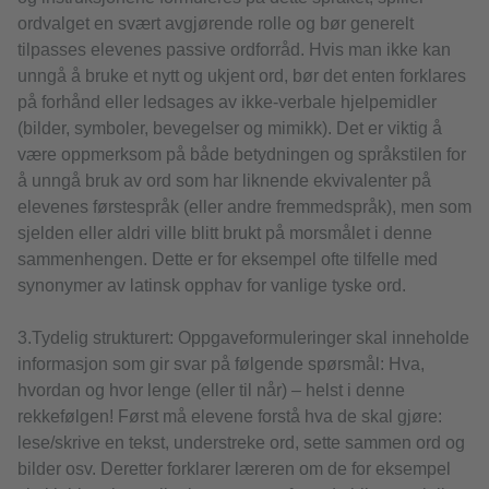
ordvalget en svært avgjørende rolle og bør generelt
tilpasses elevenes passive ordforråd. Hvis man ikke kan
unngå å bruke et nytt og ukjent ord, bør det enten forklares
på forhånd eller ledsages av ikke-verbale hjelpemidler
(bilder, symboler, bevegelser og mimikk). Det er viktig å
være oppmerksom på både betydningen og språkstilen for
å unngå bruk av ord som har liknende ekvivalenter på
elevenes førstespråk (eller andre fremmedspråk), men som
sjelden eller aldri ville blitt brukt på morsmålet i denne
sammenhengen. Dette er for eksempel ofte tilfelle med
synonymer av latinsk opphav for vanlige tyske ord.
3.Tydelig strukturert: Oppgaveformuleringer skal inneholde
informasjon som gir svar på følgende spørsmål: Hva,
hvordan og hvor lenge (eller til når) ­– helst i denne
rekkefølgen! Først må elevene forstå hva de skal gjøre:
lese/skrive en tekst, understreke ord, sette sammen ord og
bilder osv. Deretter forklarer læreren om de for eksempel