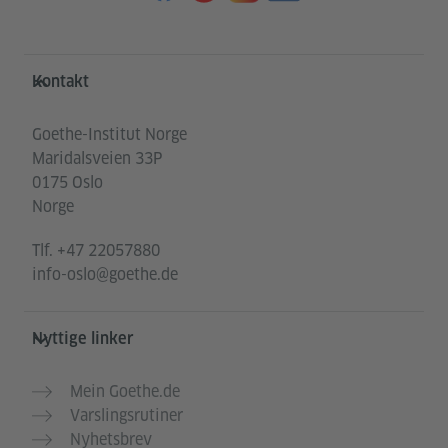
Service- und Informationsbereich
Kontakt
Goethe-Institut Norge
Maridalsveien 33P
0175 Oslo
Norge
Tlf.
+47 22057880
info-oslo@goethe.de
Nyttige linker
Mein Goethe.de
Varslingsrutiner
Nyhetsbrev