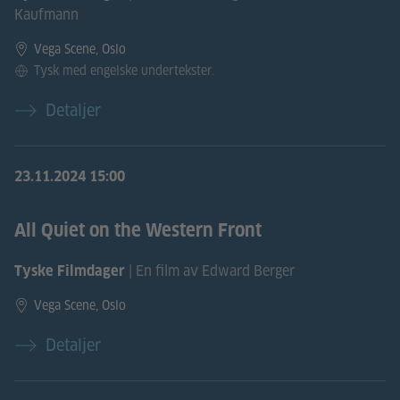
Kaufmann
Vega Scene, Oslo
Tysk med engelske undertekster.
Detaljer
23.11.2024
15:00
All Quiet on the Western Front
| En film av Edward Berger
Tyske Filmdager
Vega Scene, Oslo
Detaljer