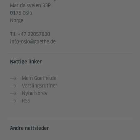
Maridalsveien 33P
0175 Oslo
Norge
Tlf.
+47 22057880
info-oslo@goethe.de
Nyttige linker
Mein Goethe.de
Varslingsrutiner
Nyhetsbrev
RSS
Andre nettsteder