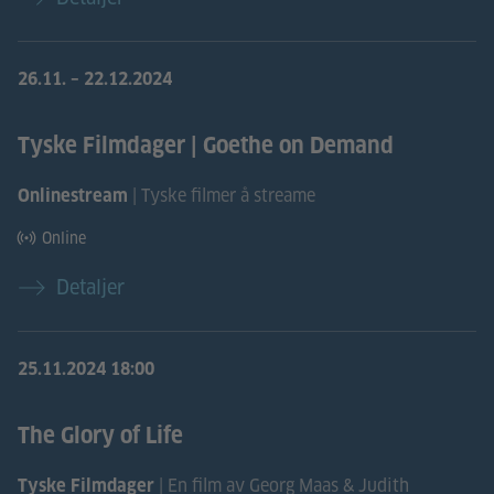
26.11.
–
22.12.2024
Tyske Filmdager | Goethe on Demand
| Tyske filmer å streame
Onlinestream
Online
Detaljer
25.11.2024
18:00
The Glory of Life
| En film av Georg Maas & Judith
Tyske Filmdager