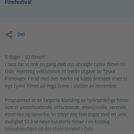
Filmfestival
Del
5 dager - 10 filmer!
I høst tar vi nok en gang med oss utvalgte tyske filmer til
Oslo. Hjertelig velkommen til tredje utgave av Tyske
Filmdager. I tråd med den mørke og kalde årstiden viser vi
nye tyske filmer på Vega Scene i slutten av november.
Programmet er en fargerik blanding av tyskspråklige filmer
som er underholdende, utfordrende, emosjonelle, rørende,
estetiske og lærerike. Vi tilbyr deg fem dager med en unik
mulighet til å se nøye kuraterte filmer i en koselig
kinoatmosfære på det store lerretet i Oslo.