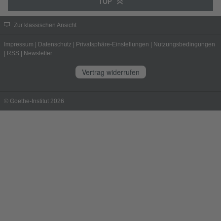
TOP
Zur klassischen Ansicht
Impressum
|
Datenschutz
|
Privatsphäre-Einstellungen
|
Nutzungsbedingungen
|
RSS
|
Newsletter
Vertrag widerrufen
© Goethe-Institut 2026