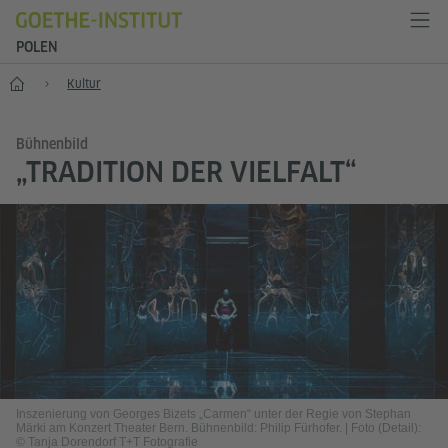
POLEN
Start
Kultur
Bühnenbild
„TRADITION DER VIELFALT“
Inszenierung von Georges Bizets „Carmen“ unter der Regie von Stephan
Märki am Konzert Theater Bern. Bühnenbild: Philip Fürhofer.
|
Foto (Detail):
© Tanja Dorendorf T+T Fotografie