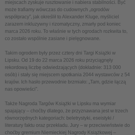
miejscach zyskuje rusztowanie i nabiera stabilności. Być
może trafiamy wówczas do cudownych „ogrodów
współpracy”, jak określił to Alexander Kluge, myśliciel
zarazem inkluzywny i rizomatyczny, zmarły pod koniec
marca 2026 roku. To właśnie w tych ogrodach rozkwita to,
co zostało wspólnie zasiane i pielęgnowane.
Takim ogrodem były przez cztery dni Targi Książki w
Lipsku. Od 19 do 22 marca 2026 roku przyciągnęły
rekordową liczbę odwiedzających (dokładnie: 313 000
osób) i stały się miejscem spotkania 2044 wystawców z 54
krajów. Ich hasło przewodnie brzmiało: „Tam, gdzie łączą
nas opowieści”.
Także Nagroda Targów Książki w Lipsku ma wymiar
spajający – choćby dlatego, że przyznawana jest w trzech
równorzędnych kategoriach: beletrystyki, eseistyki /
literatury faktu oraz przekładu. Jury – w przeciwieństwie do
choćby gremium Niemieckiej Nagrody Książkowej –