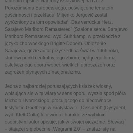
laureata Lipskiej Nagrody Książkowej na rzecz
Porozumienia Europejskiego, poświęcone tematom
gościnności i przekładu. Miljenko Jergović został
wyróżniony za tom opowiadań „Das verrückte Herz.
Sarajevo Marlboro Remastered” (Szalone serce. Sarajewo
Marlboro Remastered, wyd. Suhrkamp, w przekładzie z
języka chorwackiego Brigitte Döbert). Oblężenie
Sarajewa, gdzie autor przyszedł na świat w 1966 roku,
stanowi punkt centralny tego zbioru, będącego formą
estetycznego oporu wobec wielkich uproszczeń oraz
zagrożeń płynących z nacjonalizmu.
Jedna z najbardziej poruszających książek wiosny,
wpisująca się w tę wiarę w sens oporu, wyszła spod pióra
Michala Hvoreckiego, pracującego do niedawna w
Instytucie Goethego w Bratysławie. „Dissident” (Dysydent,
wyd. Klett-Cotta) to utwór o charakterze wybitnie
osobistym; autor opisuje, jak w swojej ojczyźnie, Słowacji
– stającej się obecnie „Węgrami 2.0” – znalazł się na