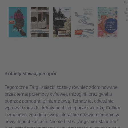
Row
E
Nau
©
&
Kobiety stawiające opór
Tegoroczne Targi Książki zostały również zdominowane
przez temat przemocy cyfrowej, mizoginii oraz gwałtu
poprzez pornografię internetową. Tematy te, odważnie
wprowadzone do debaty publicznej przez aktorkę Collien
Fernandes, znajdują swoje literackie odzwierciedlenie w
nowych publikacjach. Nicole List w „Angst vor Männern”