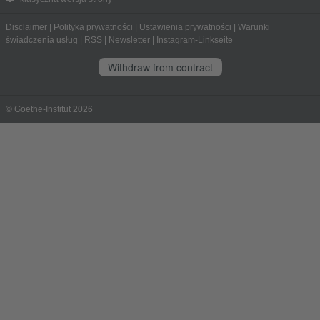
Disclaimer
|
Polityka prywatności
|
Ustawienia prywatności
|
Warunki
świadczenia usług
|
RSS
|
Newsletter
|
Instagram-Linkseite
Withdraw from contract
© Goethe-Institut 2026