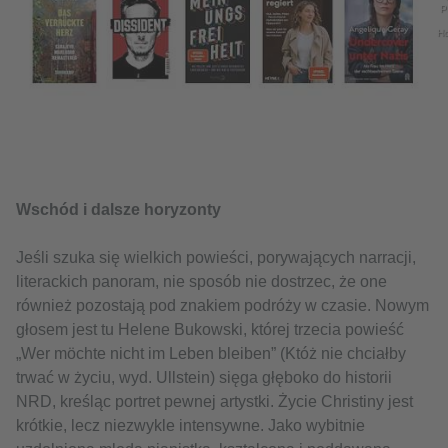
P
H
Wschód i dalsze horyzonty
Jeśli szuka się wielkich powieści, porywających narracji,
literackich panoram, nie sposób nie dostrzec, że one
również pozostają pod znakiem podróży w czasie. Nowym
głosem jest tu Helene Bukowski, której trzecia powieść
„Wer möchte nicht im Leben bleiben” (Któż nie chciałby
trwać w życiu, wyd. Ullstein) sięga głęboko do historii
NRD, kreśląc portret pewnej artystki. Życie Christiny jest
krótkie, lecz niezwykle intensywne. Jako wybitnie