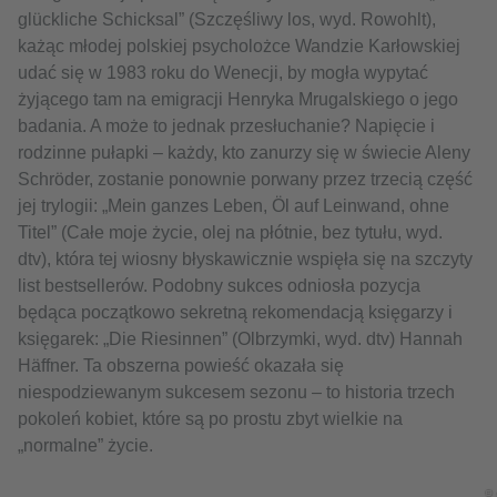
glückliche Schicksal” (Szczęśliwy los, wyd. Rowohlt),
każąc młodej polskiej psycholożce Wandzie Karłowskiej
udać się w 1983 roku do Wenecji, by mogła wypytać
żyjącego tam na emigracji Henryka Mrugalskiego o jego
badania. A może to jednak przesłuchanie? Napięcie i
rodzinne pułapki – każdy, kto zanurzy się w świecie Aleny
Schröder, zostanie ponownie porwany przez trzecią część
jej trylogii: „Mein ganzes Leben, Öl auf Leinwand, ohne
Titel” (Całe moje życie, olej na płótnie, bez tytułu, wyd.
dtv), która tej wiosny błyskawicznie wspięła się na szczyty
list bestsellerów. Podobny sukces odniosła pozycja
będąca początkowo sekretną rekomendacją księgarzy i
księgarek: „Die Riesinnen” (Olbrzymki, wyd. dtv) Hannah
Häffner. Ta obszerna powieść okazała się
niespodziewanym sukcesem sezonu – to historia trzech
pokoleń kobiet, które są po prostu zbyt wielkie na
„normalne” życie.
© 