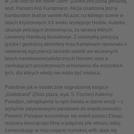
w
„Die Wut ist ein heller Stern”
(
Gniew jest jasną gwiazdą
,
wyd. Hanser) Anji Kampmann. Akcja osadzona jest w
hamburskim teatrze varieté Alcazar, na którego scenie w
latach trzydziestych XX wieku występuje Hedda. Autorka
ukazuje pełzające przesunięcia, za sprawą których
czerwony Hamburg brunatnieje. Z niezwykłą precyzją
języka i gęstością atmosfery Anja Kampmann opowiada o
niepewnej egzystencji tancerki varieté we wczesnych
latach narodowosocjalistycznych Niemiec oraz o
zanikających przestrzeniach schronienia dla wszystkich
tych, dla których wtedy nie miało być miejsca.
Podobnie jak w ostatecznie nagrodzonej książce
„Goldstrand” (Złota plaża, wyd. S. Fischer) Kateriny
Poladjan, odnajdujemy tu opis świata w stanie erozji – z
wyraźnie zarysowanymi paralelami do współczesności.
Powieść Poladjan koncentruje się wokół postaci Eliego,
reżysera tworzącego filmy o potężnej sile obrazu, który,
zamieszkując w niszczejącej rzymskiej willi, staje się