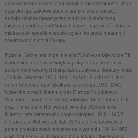
obserwatorem narastającej wokół niego samotności. Jego
egzystencja, zakotwiczona w samym akcie narracji,
nadaje książce fantastyczną strukturę, zwieńczoną
mityczną podróżą nad Morze Czarne. To powieść, która w
mistrzowski sposób wiedzie czytelnika przez meandry i
zawirowania historii Europy.
Pytanie „Gdzie jest moje miejsce?”, które zadaje sobie Eli,
wybrzmiewa z jeszcze większą siłą i dramatyzmem w
dwóch nominowanych książkach z zakresu literatury faktu:
„Balkan-Odyssee. 1933–1941. Auf der Flucht vor Hitler
durch Südosteuropa” (Bałkańska odyseja 1933–1941.
Ucieczka przed Hitlerem przez Europę Południowo-
Wschodnią, wyd. C.H. Beck) autorstwa Marie-Janine Calic
oraz „Paranoia in Hollywood. Wie die USA exilierte
Künstler erst retteten und dann verfolgten. 1941–1953”
(Paranoja w Hollywood. Jak USA najpierw ratowały, a
potem prześladowały artystów na wygnaniu. 1941–1953,
wyd. Matthes & Seitz Berlin) Jana Jekala. Obie książki