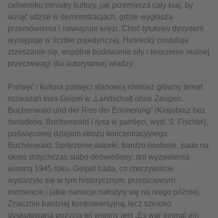
celowniku ministry kultury, jak przemierza cały kraj, by
wziąć udział w demonstracjach, gdzie wygłasza
przemówienia i nawiązuje więzi. Choć tytułowy dysydent
występuje w liczbie pojedynczej, Hvorecký postuluje
zrzeszanie się, wspólne budowanie siły i tworzenie realnej
przeciwwagi dla autorytarnej władzy.
Pamięć i kultura pamięci stanowią również główny temat
rozważań Ines Geipel w „Landschaft ohne Zeugen.
Buchenwald und der Riss der Erinnerung” (Krajobraz bez
świadków. Buchenwald i rysa w pamięci, wyd. S. Fischer),
poświęconej dziejom obozu koncentracyjnego
Buchenwald. Spojrzenie autorki, bardzo osobiste, pada na
okres dotychczas słabo doświetlony: dni wyzwolenia
wiosną 1945 roku. Geipel bada, co rzeczywiście
wydarzyło się w tym historycznym, przejściowym
momencie i jakie narracje nałożyły się na niego później.
Znacznie bardziej kontrowersyjną, lecz szeroko
dyskutowaną pozycją tej wiosny jest „Es war einmal ein