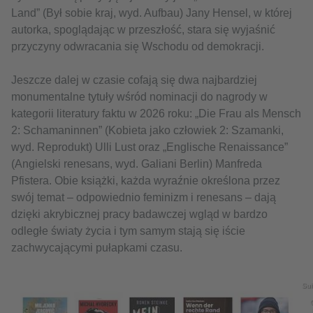
Land” (Był sobie kraj, wyd. Aufbau) Jany Hensel, w której
autorka, spoglądając w przeszłość, stara się wyjaśnić
przyczyny odwracania się Wschodu od demokracji.
Jeszcze dalej w czasie cofają się dwa najbardziej
monumentalne tytuły wśród nominacji do nagrody w
kategorii literatury faktu w 2026 roku: „Die Frau als Mensch
2: Schamaninnen” (Kobieta jako człowiek 2: Szamanki,
wyd. Reprodukt) Ulli Lust oraz „Englische Renaissance”
(Angielski renesans, wyd. Galiani Berlin) Manfreda
Pfistera. Obie książki, każda wyraźnie określona przez
swój temat – odpowiednio feminizm i renesans – dają
dzięki akrybicznej pracy badawczej wgląd w bardzo
odległe światy życia i tym samym stają się iście
zachwycającymi pułapkami czasu.
Su