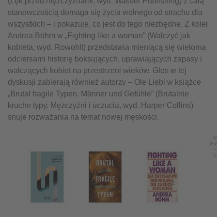
(Lęk przed mężczyznami, wyd. Wasser Publishing) z całą
stanowczością domaga się życia wolnego od strachu dla
wszystkich – i pokazuje, co jest do tego niezbędne. Z kolei
Andrea Böhm w „Fighting like a woman” (Walczyć jak
kobieta, wyd. Rowohlt) przedstawia mieniącą się wieloma
odcieniami historię boksujących, uprawiających zapasy i
walczących kobiet na przestrzeni wieków. Głos w tej
dyskusji zabierają również autorzy – Ole Liebl w książce
„Brutal fragile Typen. Männer und Gefühle” (Brutalnie
kruche typy. Mężczyźni i uczucia, wyd. Harper Collins)
snuje rozważania na temat nowej męskości.
©
Pub
©
C