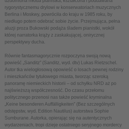
uzdolniona młoda pianistka, kształcona i poddawana
rygorystycznemu drylowi w konserwatoriach muzycznych
Berlina i Moskwy, powróciła do kraju w 1985 roku, by
niedługo potem odebrać sobie życie. Przejmująca, pełna
aluzji proza Bukowski podąża śladem pianistki, wokół
której narratorka krąży z zaskakującej, onirycznej
perspektywy ducha.
Równie fantasmagorycznie rozpoczyna swoją nową
powieść „Sanditz” (Sanditz, wyd. dtv) Lukas Rietzschel.
Autor tka wielogłosową opowieść o losach pewnej rodziny
i mieszkańców tytułowego miasta, tworząc szeroką
panoramę niemieckich historii – od schyłku NRD aż po
najświeższą współczesność. Do czasu przełomu
politycznego przenosi nas także powieść kryminalna
„Keine besonderen Auffälligkeiten” (Bez szczególnych
odstępstw, wyd. Edition Nautilus) autorstwa Sophie
Sumburane. Autorka, opierając się na autentycznych
wydarzeniach, tropi dzieje ostatniego seryjnego mordercy