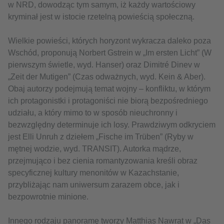
w NRD, dowodząc tym samym, iż każdy wartościowy
kryminał jest w istocie rzetelną powieścią społeczną.
Wielkie powieści, których horyzont wykracza daleko poza
Wschód, proponują Norbert Gstrein w „Im ersten Licht” (W
pierwszym świetle, wyd. Hanser) oraz Dimitré Dinev w
„Zeit der Mutigen” (Czas odważnych, wyd. Kein & Aber).
Obaj autorzy podejmują temat wojny – konfliktu, w którym
ich protagonistki i protagoniści nie biorą bezpośredniego
udziału, a który mimo to w sposób nieuchronny i
bezwzględny determinuje ich losy. Prawdziwym odkryciem
jest Elli Unruh z dziełem „Fische im Trüben” (Ryby w
mętnej wodzie, wyd. TRANSIT). Autorka mądrze,
przejmująco i bez cienia romantyzowania kreśli obraz
specyficznej kultury menonitów w Kazachstanie,
przybliżając nam uniwersum zarazem obce, jak i
bezpowrotnie minione.
Innego rodzaju panoramę tworzy Matthias Nawrat w „Das