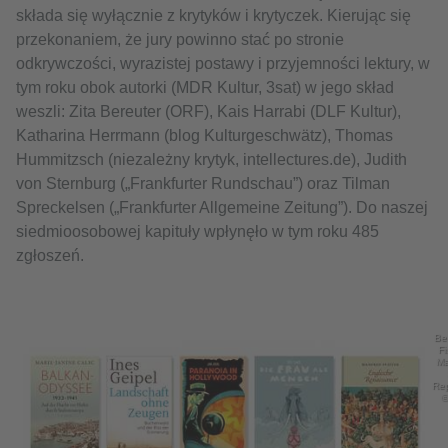
składa się wyłącznie z krytyków i krytyczek. Kierując się
przekonaniem, że jury powinno stać po stronie
odkrywczości, wyrazistej postawy i przyjemności lektury, w
tym roku obok autorki (MDR Kultur, 3sat) w jego skład
weszli: Zita Bereuter (ORF), Kais Harrabi (DLF Kultur),
Katharina Herrmann (blog Kulturgeschwätz), Thomas
Hummitzsch (niezależny krytyk, intellectures.de), Judith
von Sternburg („Frankfurter Rundschau”) oraz Tilman
Spreckelsen („Frankfurter Allgemeine Zeitung”). Do naszej
siedmioosobowej kapituły wpłynęło w tym roku 485
zgłoszeń.
Be
Fi
Ma
Rep
©