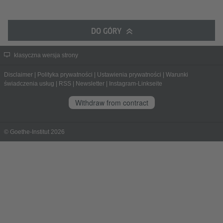
DO GÓRY
klasyczna wersja strony
Disclaimer
|
Polityka prywatności
|
Ustawienia prywatności
|
Warunki
świadczenia usług
|
RSS
|
Newsletter
|
Instagram-Linkseite
Withdraw from contract
© Goethe-Institut 2026