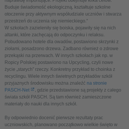
naprawdę imponujące. Projekt obejmuje kilka celów.
Buduje świadomość ekologiczną, kształtuje szkolne
otoczenie przy aktywnym współudziale uczniów i stwarza
przestrzeń do uczenia się niemieckiego.“
W szkołach zazieleniły się boiska, pojawiły się na nich
altanki, które zachęcają do odpoczynku i relaksu.
Pobudowano hotele dla owadów, postawiono skrzynki z
ziołami, posadzono drzewa. Zadbano również o zdrowe
przekąski na przerwach. W innych szkołach jak np. w
Ropicy Polskiej postawiono na Upcycling, czyli nowe
życie „starych” rzeczy. Konkretny przykład to choinka z
recyclingu. Wiele innych świetnych przykładów szkół
przyjaznych środowisku można znaleźć
na stronie
PASCH-Net
, gdzie przedstawione są projekty z całego
świata szkół PASCH. Są tam również zamieszczone
materiały do nauki dla innych szkół.
By odpowiednio docenić pierwsze rezultaty prac
uczniowskich, planowano początkowo wielkie święto w