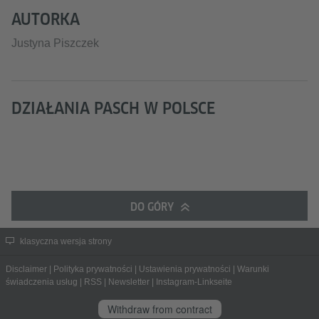
AUTORKA
Justyna Piszczek
DZIAŁANIA PASCH W POLSCE
DO GÓRY
klasyczna wersja strony
Disclaimer
|
Polityka prywatności
|
Ustawienia prywatności
|
Warunki
świadczenia usług
|
RSS
|
Newsletter
|
Instagram-Linkseite
Withdraw from contract