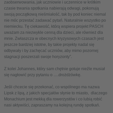
zaobserwowania, jak uczniowie i uczennice w krótkim
czasie trwania spotkania nabierają odwagi, pokonują
swoją początkową nieśmiałość, tak by pod koniec niemal
nie móc przestać zadawać pytań. Naturalnie wszystko po
niemiecku. Tę ciekawość, którą wspiera projekt PASCH
uważam za niezwykle cenną dla dzieci, ale również dla
mnie. Zwłaszcza w obecnych kryzysowych czasach jest
jeszcze bardziej istotne, by takie projekty nadal się
odbywały i by zachęcać uczniów, aby mimo pozornej
stagnacji poszerzali swoje horyzonty”.
Z kolei Johannes, który sam chętnie gotuje nieźle musiał
się nagłowić przy pytaniu o ….drożdżówkę.
Jeśli chcecie się przekonać, co wspólnego ma nazwa
Lipsk z lipą, z jakich specjałów słynie to miasto, dlaczego
Monachium jest mekką dla rowerzystów i co lubią robić
nasi aktywiści, zapraszamy na kolejną rundę spotkań.