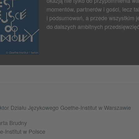
okazją nie tylko do przypomnienia w
momentów, partnerów i gości, lecz tak
i podsumowań, a przede wszystkim jes
do dalszych ambitnych przedsięwzięć
© Goethe-Institut / beton
ktor Działu Językowego Goethe-Institut w Warszawie
rta Brudny
e-Institut w Polsce