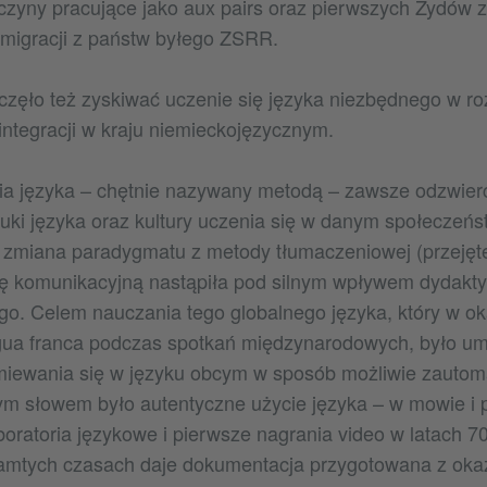
czyny pracujące jako aux pairs oraz pierwszych Żydów z
migracji z państw byłego ZSRR.
zęło też zyskiwać uczenie się języka niezbędnego w r
ntegracji w kraju niemieckojęzycznym.
a języka – chętnie nazywany metodą – zawsze odzwierc
ki języka oraz kultury uczenia się w danym społeczeńs
zmiana paradygmatu z metody tłumaczeniowej (przejęte
ę komunikacyjną nastąpiła pod silnym wpływem dydaktyk
go. Celem nauczania tego globalnego języka, który w o
ngua franca podczas spotkań międzynarodowych, było um
iewania się w języku obcym w sposób możliwie zautom
ym słowem było autentyczne użycie języka – w mowie i 
boratoria językowe i pierwsze nagrania video w latach 70
amtych czasach daje dokumentacja przygotowana z okazj