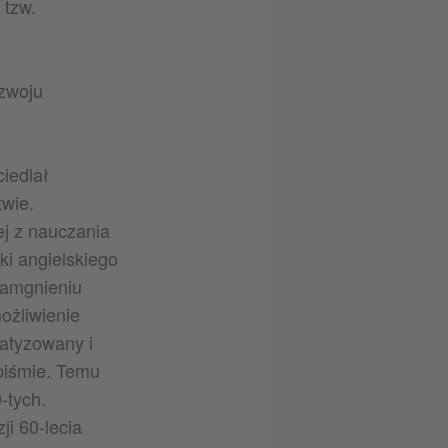
 tzw.
ozwoju
iedlał
twie.
j z nauczania
i angielskiego
kamgnieniu
ożliwienie
atyzowany i
piśmie. Temu
-tych.
i 60-lecia