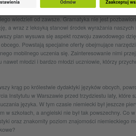
h 90-tych została niemal zupełnie odrzucona, obecnie z
 tzw. podejścia kognitywnego w lingwistyce. Mowa o tym,
iego wiedzieli od zawsze. Gramatyka nie jest pozbawion
cję, a wraz z leksyką stanowi środek wyrażania naszych i
rwszy plan wysuwa się aspekt rozwoju zawodowego dzię
 obcego. Powstają specjalne oferty obejmujące narzędzi
nego mobilnego uczenia się. Zainteresowanie nimi przej
 nawet młodzi i bardzo młodzi uczniowie, którzy przyc
wszy krąg po królestwie dydaktyki języków obcych, pow
cia Instytutu w Warszawie przed trzydziestu laty, które s
czania języka. W tym czasie niemiecki był jeszcze pi
 w szkołach, a angielski nie był tak powszechny. Co w
styki oraz znakomity poziom znajomości niemieckiego m
ykowe?