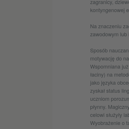
zagranicy, dziew
kontyngenowej e
Na znaczeniu zac
zawodowym lub i
Sposób nauczani
motywację do nau
Wspomniana już 
łaciny) na metod
jako języka obce
zyskał status li
uczniom porozum
płynny. Magiczn
celowi służyły la
Wyobrażenie o t