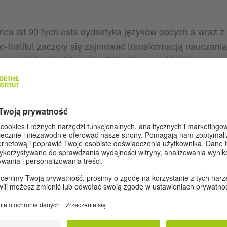
ńca lat 90-tych cała dydaktyka języków obcych a wraz z 
-Institut zaczęły się zajmować transformacją nauczania 
u na dostęp do Internetu. Odtąd ten aspekt badawczy p
esowań Instytutu, ponieważ dydaktyka musi się dostoso
ę okoliczności, a jednocześnie je przewidywać. Dzięki t
rzygotowani, kiedy w marcu tego roku z dnia na dzień le
ąpić lekcjami wirtualnymi czy kursami zdalnymi. Nauczyci
stitut w Warszawie przeprowadzili tę transformację w s
igitalizacji lekcji i ofert nauki języka zajmuje nas sytu
 coraz częściej naucza się jako drugiego języka obcego 
– zresztą zgodną z trendem światowym – można i trzeba
ardziej że oba języki są ze sobą blisko spokrewnione. 