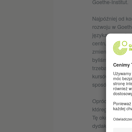
Goethe-Institut.
Najpóźniej od ko
rozwoju w Goethe
języka ze względ
centrum zainter
zmieniających si
byliśmy dobrze p
trzeba było zast
kursów Goethe-In
sposób.
Oprócz aspektów d
którego w Polsce
Tę okoliczność 
dydaktyce, tym b