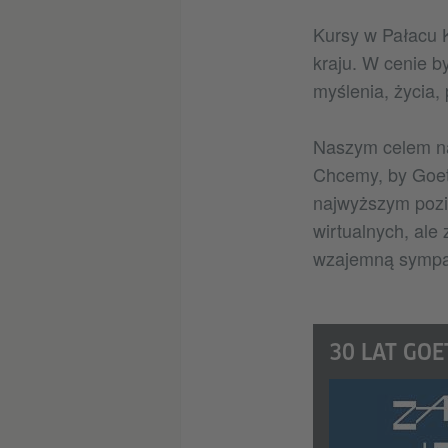
Kursy w Pałacu K
kraju. W cenie 
myślenia, życia,
Naszym celem na 
Chcemy, by Goeth
najwyższym pozi
wirtualnych, ale
wzajemną sympa
30
LAT GOE