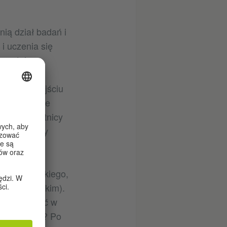
nią dział badań i
i uczenia się
ozostaje w
wywać do
akiemu podejściu
kcje w klasie
ele i uczestnicy
pektakularny
acja niemieckiego,
(po angielskim).
 wykorzystać w
A gramatyka? Po