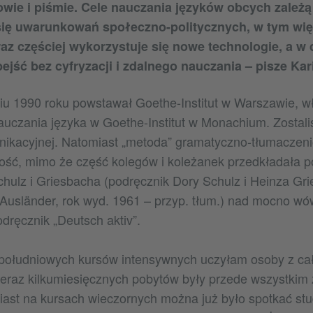
wie i piśmie. Cele nauczania języków obcych zależą
się uwarunkowań społeczno-politycznych, w tym wię
az częściej wykorzystuje się nowe technologie, a w
bejść bez cyfryzacji i zdalnego nauczania – pisze Kar
iu 1990 roku powstawał Goethe-Institut w Warszawie, w
nauczania języka w Goethe-Institut w Monachium. Zostal
nikacyjnej. Natomiast „metoda” gramatyczno-tłumaczen
łość, mimo że część kolegów i koleżanek przedkładała 
hulz i Griesbacha (podręcznik Dory Schulz i Heinza Gr
 Ausländer, rok wyd. 1961 – przyp. tłum.) nad mocno w
ręcznik „Deutsch aktiv”.
ołudniowych kursów intensywnych uczyłam osoby z cał
nieraz kilkumiesięcznych pobytów były przede wszystkim
iast na kursach wieczornych można już było spotkać st