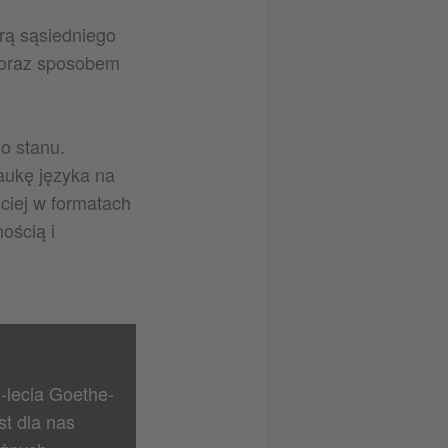
urą sąsiedniego
ą oraz sposobem
o stanu.
naukę języka na
iej w formatach
ością i
-lecia Goethe-
st dla nas