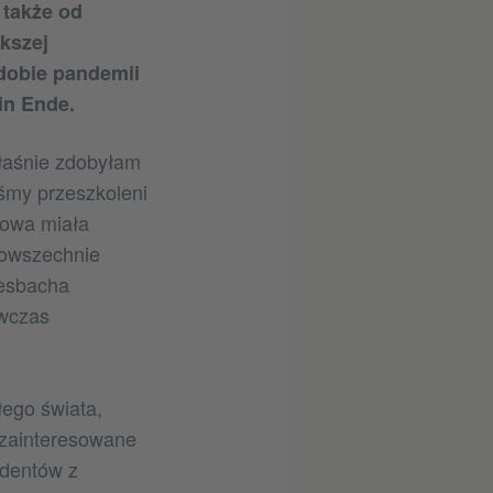
 także od
kszej
 dobie pandemii
in Ende.
łaśnie zdobyłam
iśmy przeszkoleni
iowa miała
powszechnie
iesbacha
ówczas
ego świata,
 zainteresowane
udentów z