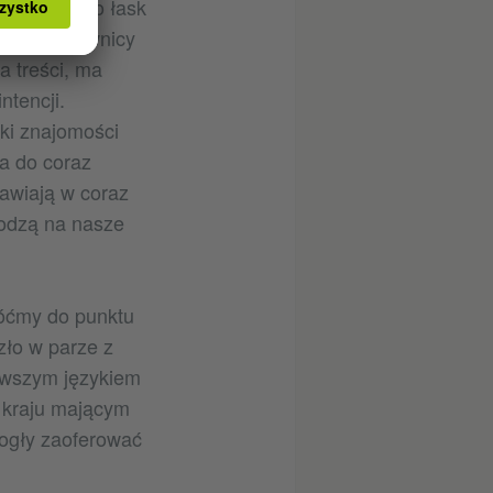
nów wraca do łask
 co użytkownicy
a treści, ma
ntencji.
ki znajomości
a do coraz
awiają w coraz
hodzą na nasze
róćmy do punktu
zło w parze z
erwszym językiem
 kraju mającym
ogły zaoferować