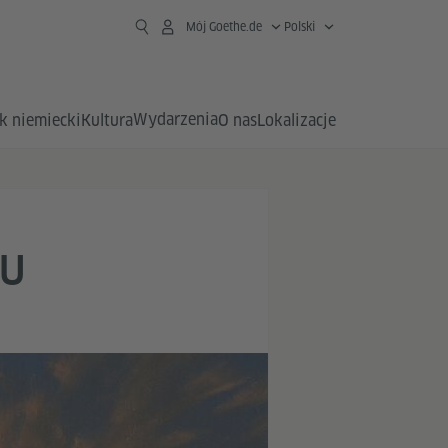
Mój Goethe.de
Polski
Wydarzenia
k niemiecki
Kultura
O nas
Lokalizacje
ZU