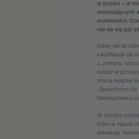
w języku – w mo
zmieniających 
mobilności. Cor
nie da się już o
Kiedy we wrześn
kwalifikacje do 
z „metody” komu
odejść w przesz
znaną książkę Sc
„Sprachlehre für
faworyzowany pod
W ramach przedp
które w trakcie 
edukacją. Natom