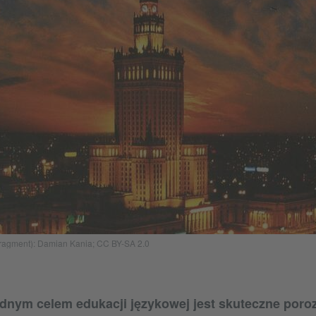
o (fragment): Damian Kania; CC BY-SA 2.0
dnym celem edukacji językowej jest skuteczne poro