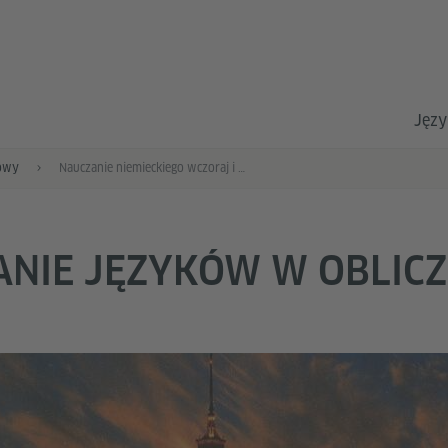
Języ
owy
Nauczanie niemieckiego wczoraj i dziś
NIE JĘZYKÓW W OBLIC