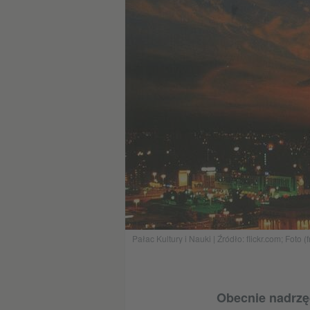
Pałac Kultury i Nauki | Źródło: flickr.com; Fot
Obecnie nadrzę