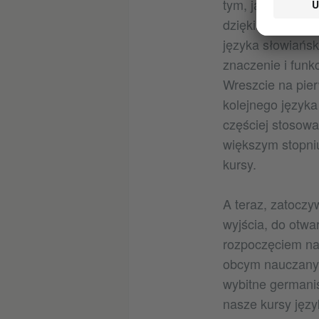
tym, jak w latac
dzięki koncepcji
języka słowiańsk
znaczenie i funk
Wreszcie na pie
kolejnego języka
częściej stosowa
większym stopniu
kursy.
A teraz, zatoczy
wyjścia, do otwar
rozpoczęciem nau
obcym nauczanym
wybitne germani
nasze kursy jęz