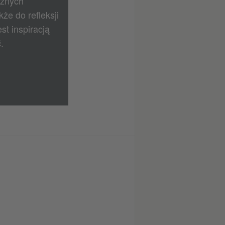
ażnych
że do refleksji
t inspiracją
.