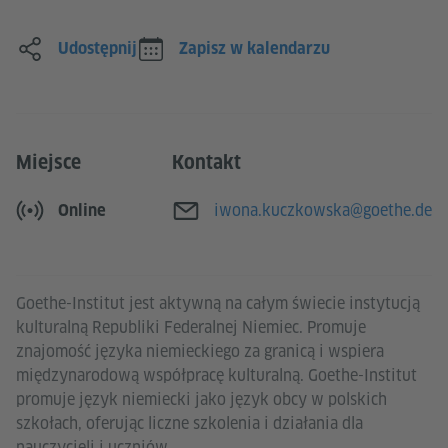
Udostępnij
Zapisz w kalendarzu
Miejsce
Kontakt
E-mail
iwona.kuczkowska@goethe.de
Online
Goethe-Institut jest aktywną na całym świecie instytucją
kulturalną Republiki Federalnej Niemiec. Promuje
znajomość języka niemieckiego za granicą i wspiera
międzynarodową współpracę kulturalną. Goethe-Institut
promuje język niemiecki jako język obcy w polskich
szkołach, oferując liczne szkolenia i działania dla
nauczycieli i uczniów.