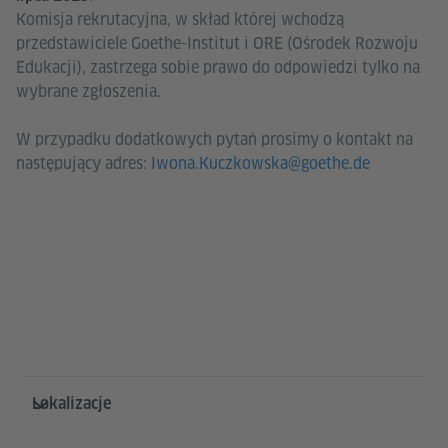
Komisja rekrutacyjna, w skład której wchodzą
przedstawiciele Goethe-Institut i ORE (Ośrodek Rozwoju
Edukacji), zastrzega sobie prawo do odpowiedzi tylko na
wybrane zgłoszenia.
W przypadku dodatkowych pytań prosimy o kontakt na
następujący adres:
Iwona.Kuczkowska@goethe.de
Service- und Informationsbereich
Lokalizacje