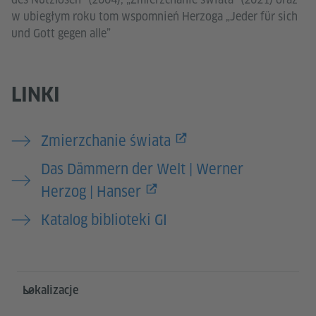
w ubiegłym roku tom wspomnień Herzoga „Jeder für sich
und Gott gegen alle”
LINKI
Zmierzchanie świata
Das Dämmern der Welt | Werner
Herzog | Hanser
Katalog biblioteki GI
Service- und Informationsbereich
Lokalizacje