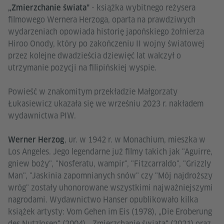
- książka wybitnego reżysera
„Zmierzchanie świata"
filmowego Wernera Herzoga, oparta na prawdziwych
wydarzeniach opowiada historię japońskiego żołnierza
Hiroo Onody, który po zakończeniu II wojny światowej
przez kolejne dwadzieścia dziewięć lat walczył o
utrzymanie pozycji na filipińskiej wyspie.
Powieść w znakomitym przekładzie Małgorzaty
Łukasiewicz ukazała się we wrześniu 2023 r. nakładem
wydawnictwa PIW.
, ur. w 1942 r. w Monachium, mieszka w
Werner Herzog
Los Angeles. Jego legendarne już filmy takich jak "Aguirre,
gniew boży", "Nosferatu, wampir", "Fitzcarraldo", "Grizzly
Man", "Jaskinia zapomnianych snów" czy "Mój najdroższy
wróg" zostały uhonorowane wszystkimi najważniejszymi
nagrodami. Wydawnictwo Hanser opublikowało kilka
książek artysty: Vom Gehen im Eis (1978), „Die Eroberung
des Nutzlosen“ (2004), „Zmierzchanie świata“ (2021) oraz