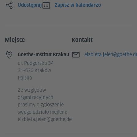
Udostępnij
Zapisz w kalendarzu
Miejsce
Kontakt
E-mail
elzbieta.jelen@goethe.d
Goethe-Institut Krakau
ul. Podgórska 34
31-536 Kraków
Polska
Ze względów
organizacyjnych
prosimy o zgłoszenie
swego udziału mejlem:
elzbieta.jelen@goethe.de