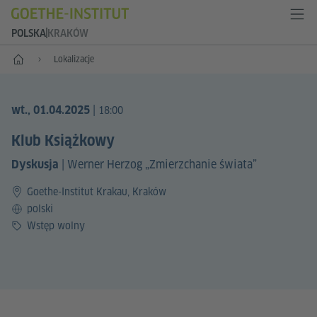
POLSKA
KRAKÓW
Start
Lokalizacje
|
wt., 01.04.2025
18:00
Klub Książkowy
|
Werner Herzog „Zmierzchanie świata”
Dyskusja
Goethe-Institut Krakau, Kraków
Język
polski
Cena
Wstęp wolny