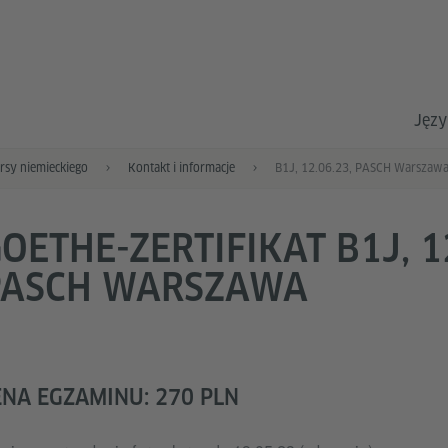
Języ
rsy niemieckiego
Kontakt i informacje
B1J, 12.06.23, PASCH Warszaw
OETHE-ZERTIFIKAT B1J, 12
PASCH WARSZAWA
ENA EGZAMINU: 270 PLN