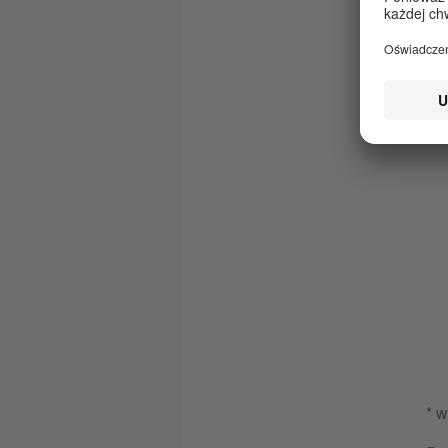
eg
zw
pr
Oc
os
* 