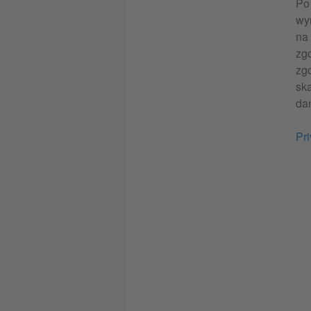
Po 
wy
na
zg
zg
sk
da
Pri