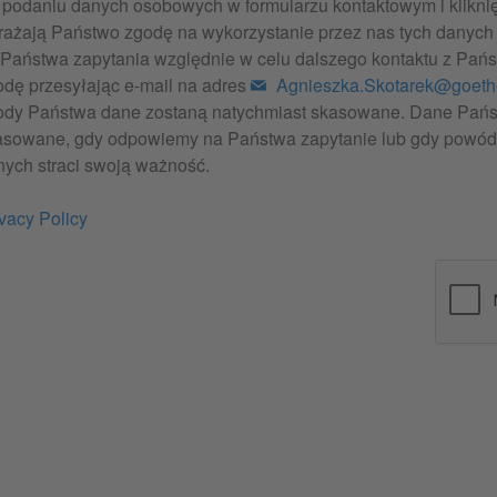
podaniu danych osobowych w formularzu kontaktowym i kliknięc
rażają Państwo zgodę na wykorzystanie przez nas tych danych 
 Państwa zapytania względnie w celu dalszego kontaktu z Pa
odę przesyłając e-mail na adres
Agnieszka.Skotarek@goeth
ody Państwa dane zostaną natychmiast skasowane. Dane Pańs
asowane, gdy odpowiemy na Państwa zapytanie lub gdy powó
nych straci swoją ważność.
vacy Policy