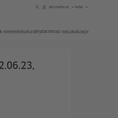
Mój Goethe.de
Polski
Wydarzenia
k niemiecki
Kultura
O nas
Lokalizacje
a
.06.23,