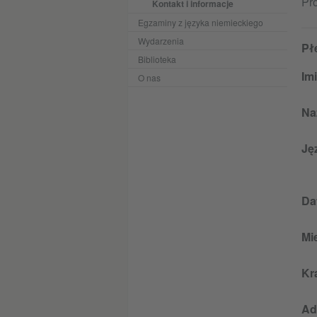
Pro
Kontakt i informacje
Egzaminy z języka niemieckiego
Wydarzenia
Pł
Biblioteka
Im
O nas
Na
Ję
Da
Mi
Kr
Ad