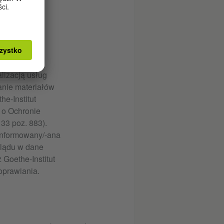
i
ch mojego
lizacją usług
anie materiałów
he-Institut
. o Ochronie
33 poz. 883).
informowany/-ana
glądu w dane
Goethe-Institut
oprawiania.