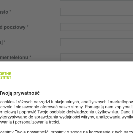
asto
d pocztowy
aj
mer telefonu
Mail
gulamin egzaminu
gulamin egzaminu znajduje się na
stronie internetowej
.
niejszym potwierdzam,
tak
 zapoznałem się i
ceptuję regulamin