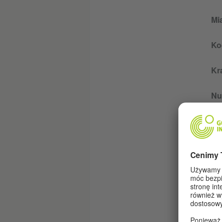
Mi
Ko
Kr
Nu
E-
Re
Re
Ni
że
ak