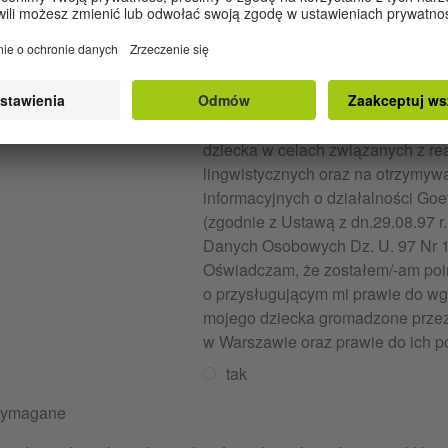
zaminu oraz regulacje
iązane z jego
zeprowadzeniem.
hrona danych
Wyrażam zgodę na przetwarzanie 
obowych
przechowywanie danych osobowy
dziecka w celach związanych z rea
lingwistycznych oraz na otrzymyw
informacyjnych o działalności Goet
(zgodnie z Ustawą z dn.29.08.97 r
Danych Osobowych Dz. U. 97 Nr 1
Oświadczam, że zostałem/-am po
o przysługującym mi prawie do w
mojego dziecka gromadzone przez 
w Warszawie oraz prawie do ich p
tak
wymagane