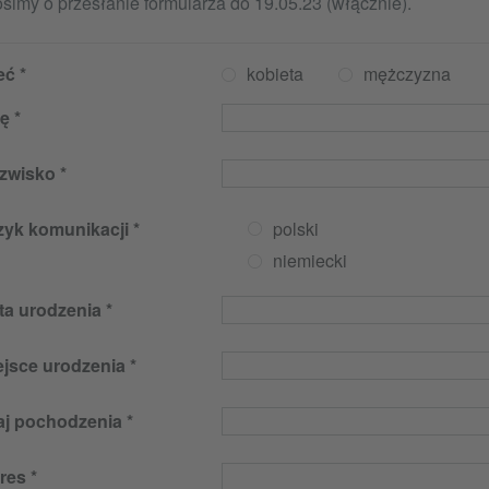
simy o przesłanie formularza do 19.05.23 (włącznie).
eć
kobieta
mężczyzna
ię
zwisko
zyk komunikacji
polski
niemiecki
ta urodzenia
ejsce urodzenia
aj pochodzenia
res