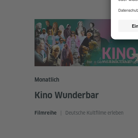
Bild: © Goethe-Institut / Diana Puga
Monatlich
Kino Wunderbar
|
Deutsche Kultfilme erleben
Filmreihe