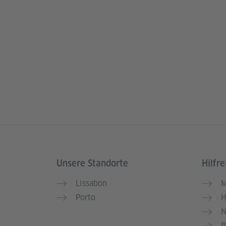
Unsere Standorte
Hilfre
Service- und Informationsbereich
Lissabon
M
Porto
H
N
R