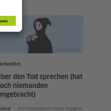
Bild: © Michelle Tylicki
öchentlich
ber den Tod sprechen (hat
och niemanden
mgebracht)
|
Dem Tabuthema mit Kultur begegnen
stival