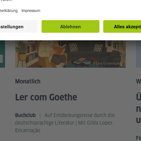
Bild: © Luís Encarnação
Monatlich
W
Ler com Goethe
Ü
n
|
Auf Entdeckungsreise durch die
Buchclub
u
deutschsprachige Literatur | Mit Gilda Lopes
Encarnação
Fe