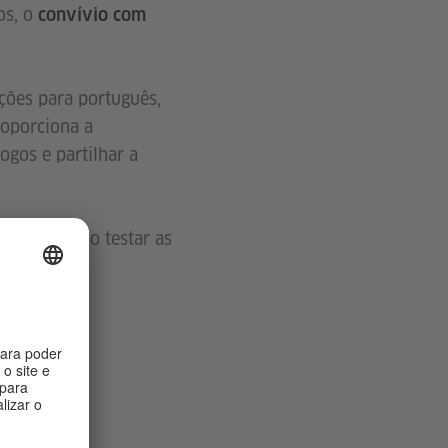
os, o
convívio com
ções para português,
roporciona a
gos e partilhar a
ntes poderão testar as
ntraída.