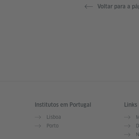
Voltar para a p
Institutos em Portugal
Links 
Service- und Informationsbereich
Lisboa
M
Porto
D
N