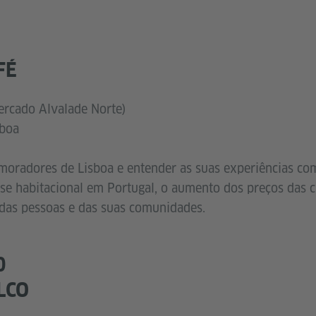
FÉ
ercado Alvalade Norte)
sboa
oradores de Lisboa e entender as suas experiências com
ise habitacional em Portugal, o aumento dos preços das 
 das pessoas e das suas comunidades
.
0
LCO