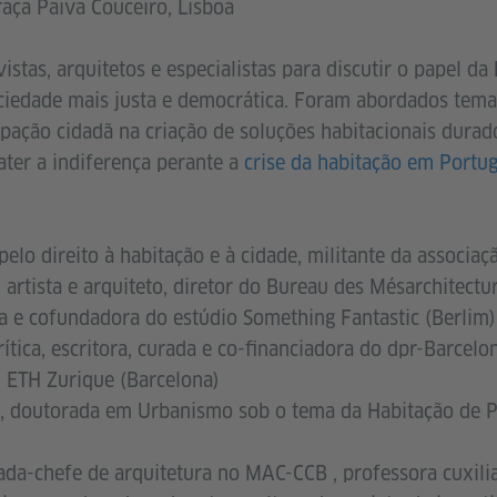
aça Paiva Couceiro, Lisboa
vistas, arquitetos e especialistas para discutir o papel da
ciedade mais justa e democrática. Foram abordados tem
ipação cidadã na criação de soluções habitacionais durad
ater a indiferença perante a
crise da habitação em Portug
 pelo direito à habitação e à cidade, militante da associaç
, artista e arquiteto, diretor do Bureau des Mésarchitectu
ta e cofundadora do estúdio Something Fantastic (Berlim)
crítica, escritora, curada e co-financiadora do dpr-Barcelona,
 ETH Zurique (Barcelona)
a, doutorada em Urbanismo sob o tema da Habitação de 
rada-chefe de arquitetura no MAC-CCB , professora cuxil