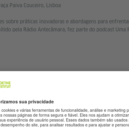
aça Paiva Couceiro, Lisboa
es sobre práticas inovadoras e abordagens para enfrentar
itido pela Rádio Antecâmara, fez parte do podcast Uma
0
À MESA
aça Paiva Couceiro, Lisboa
ida, vocês trouxeram as ideias!