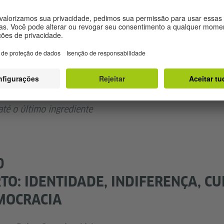
 mesa não se discute política, futebol ou religião, mas,
dição. Conversas francas e informais, num programa col
ouraria.
 arroz
 até o último ingrediente
0
O: IDENTIDADE, INDIFERENÇA, CU
MOCRACIA