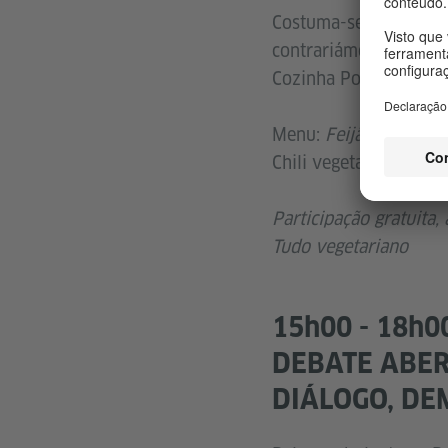
Costuma-se dizer que à
contrariámos essa tra
Cozinha Popular da M
Menu:
Feijão Feijão
Chili vegetariano com
Participação gratuita,
Tudo vegetariano
15h00 - 18h0
DEBATE ABERT
DIÁLOGO, DE