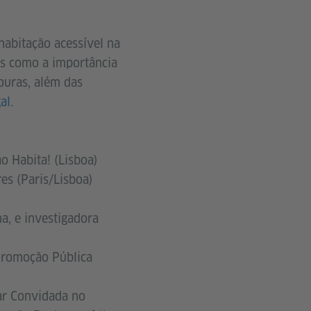
 habitação acessível na
as como a importância
ouras, além das
al
.
ão Habita!
(Lisboa)
res (Paris/Lisboa)
 ​​​​e investigadora
Promoção Pública
iar Convidada no