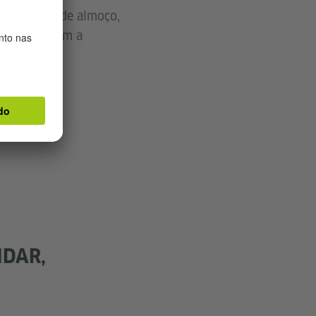
 nesta mesa de almoço,
aborativo com a
IDAR,