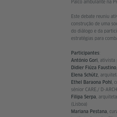
Palco ambulante na Pr
Este debate reuniu ati
construção de uma so
do diálogo e da partic
estratégias para comb
:
Participantes
,
ativista
António Gori
Didier Fiúza Faustino
, arquite
Elena Schütz
, 
Ethel Baraona Pohl
sénior CARE./ D-ARCH
,
arquitet
Filipa Serpa
(Lisboa)
, cu
Mariana Pestana