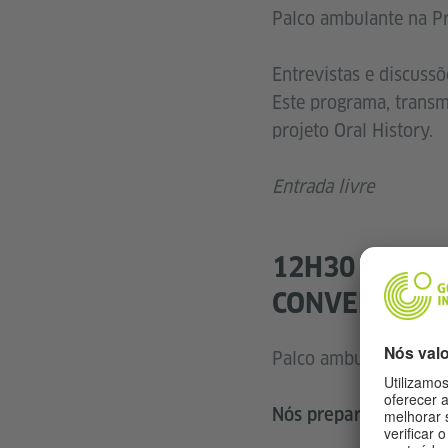
Palco ambulante na Pr
Entrevistas e discussõ
Este programa, transm
projeto Oral History.
Entrada livre
12H30 - 14H3
CONVERSAS 
Palco ambulante na Pr
Nós preparámos a com