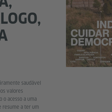
A,
ÁLOGO,
A
eiramente saudável
 os valores
o o acesso a uma
se resume a ter um