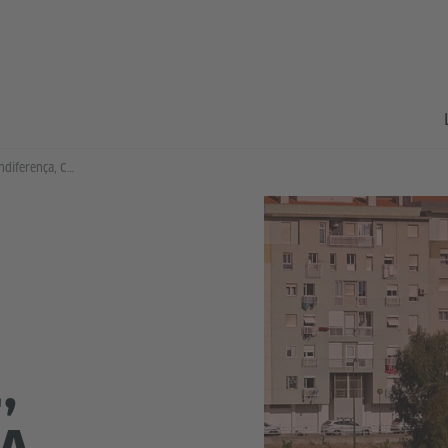
Parte V: Identidade, Indiferença, Cuidar, Diálogo, Democracia
,