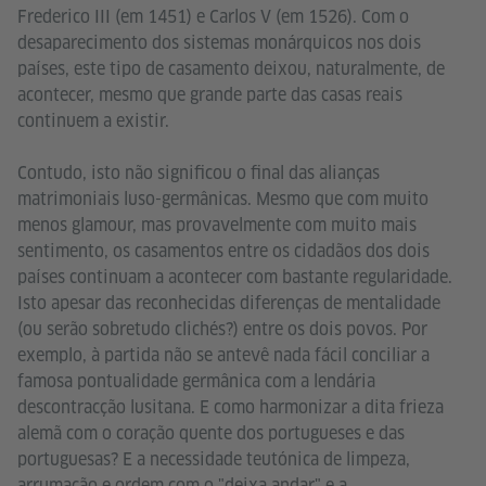
Frederico III (em 1451) e Carlos V (em 1526). Com o
desaparecimento dos sistemas monárquicos nos dois
países, este tipo de casamento deixou, naturalmente, de
acontecer, mesmo que grande parte das casas reais
continuem a existir.
Contudo, isto não significou o final das alianças
matrimoniais luso-germânicas. Mesmo que com muito
menos glamour, mas provavelmente com muito mais
sentimento, os casamentos entre os cidadãos dos dois
países continuam a acontecer com bastante regularidade.
Isto apesar das reconhecidas diferenças de mentalidade
(ou serão sobretudo clichés?) entre os dois povos. Por
exemplo, à partida não se antevê nada fácil conciliar a
famosa pontualidade germânica com a lendária
descontracção lusitana. E como harmonizar a dita frieza
alemã com o coração quente dos portugueses e das
portuguesas? E a necessidade teutónica de limpeza,
arrumação e ordem com o "deixa andar" e a