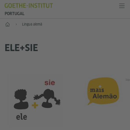
PORTUGAL
Início
Língua alemã
ELE+SIE
lup