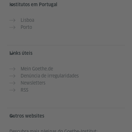
Service- und Informationsbereich
Institutos em Portugal
Lisboa
Porto
Links úteis
Mein Goethe.de
Denúncia de irregularidades
Newsletters
RSS
Outros websites
Descubra mais páginas do Goethe-Institut: