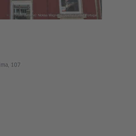
Foto (detalhe): Nicklas Wagner © Goethe-Institut Portugal
ima, 107