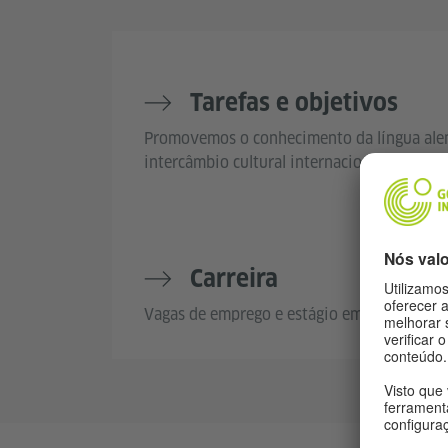
Tarefas e objetivos
Promovemos o conhecimento da língua alem
intercâmbio cultural internacional.
Carreira
Vagas de emprego e estágio em Lisboa e no