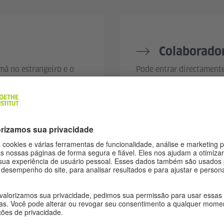
Colaborado
ã no estrangeiro e o
Pode entrar directament
do Goethe-Institut Portu
Parceiros e
 Porto.
Pode apoiar o nosso trab