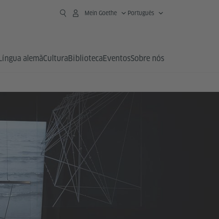
Mein Goethe
Português
Língua alemã
Cultura
Biblioteca
Eventos
Sobre nós