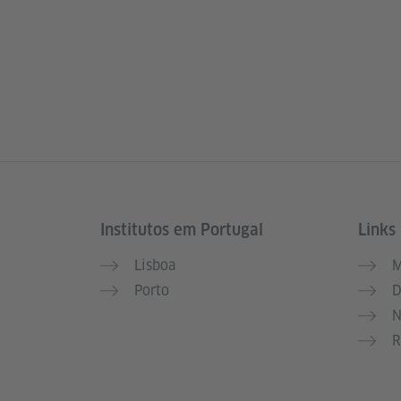
Institutos em Portugal
Links 
Service- und Informationsbereich
Lisboa
M
Porto
D
N
R