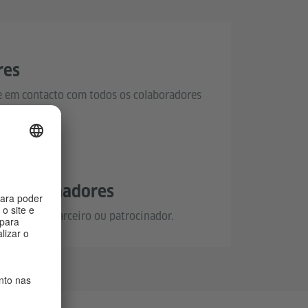
res
e em contacto com todos os colaboradores
gal.
 patrocinadores
alho como parceiro ou patrocinador.