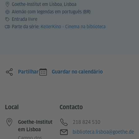
Goethe-Institut em Lisboa, Lisboa
Idioma
Alemão com legendas em português (BR)
Preço
Entrada livre
Parte da série:
KellerKino - Cinema na biblioteca
Partilhar
Guardar no calendário
Local
Contacto
Telefone
218 824 510
Goethe-Institut
em Lisboa
E-mail
biblioteca.lisboa@goethe.de
Campo dos