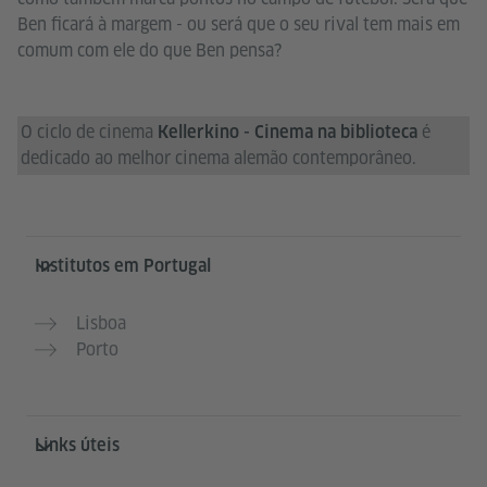
Ben ficará à margem - ou será que o seu rival tem mais em
comum com ele do que Ben pensa?
O ciclo de cinema
é
Kellerkino - Cinema na biblioteca
dedicado ao melhor cinema alemão contemporâneo.
Service- und Informationsbereich
Institutos em Portugal
Lisboa
Porto
Links úteis