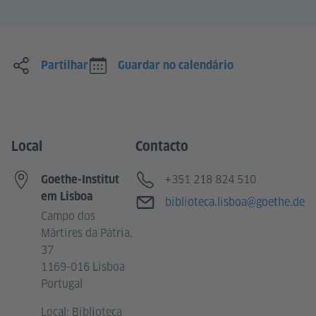
Partilhar
Guardar no calendário
Local
Contacto
Telefone
+351 218 824 510
Goethe-Institut
em Lisboa
E-mail
biblioteca.lisboa@goethe.de
Campo dos
Mártires da Pátria,
37
1169-016 Lisboa
Portugal
Local: Biblioteca