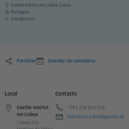
Goethe-Institut em Lisboa, Lisboa
Idioma
Português
Preço
Entrada livre
Partilhar
Guardar no calendário
Local
Contacto
Telefone
+351 218 824 510
Goethe-Institut
em Lisboa
E-mail
biblioteca.lisboa@goethe.de
Campo dos