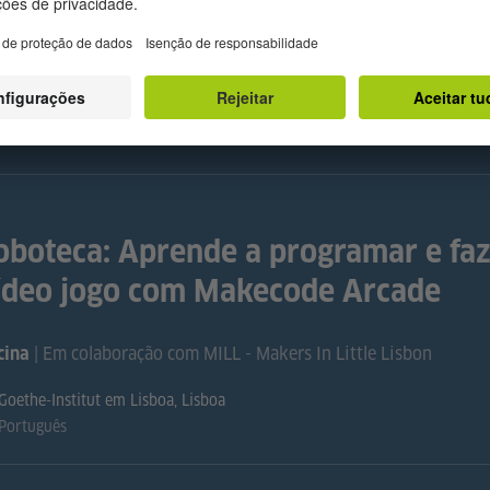
ego Spike
| Em colaboração com MILL - Makers In Little Lisbon
cina
Goethe-Institut em Lisboa, Lisboa
Português
oboteca: Aprende a programar e faz
ídeo jogo com Makecode Arcade
| Em colaboração com MILL - Makers In Little Lisbon
cina
Goethe-Institut em Lisboa, Lisboa
Português