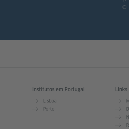
Institutos em Portugal
Links 
Service- und Informationsbereich
Lisboa
M
Porto
D
N
R