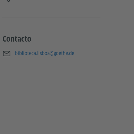
Contacto
E-mail
biblioteca.lisboa@goethe.de