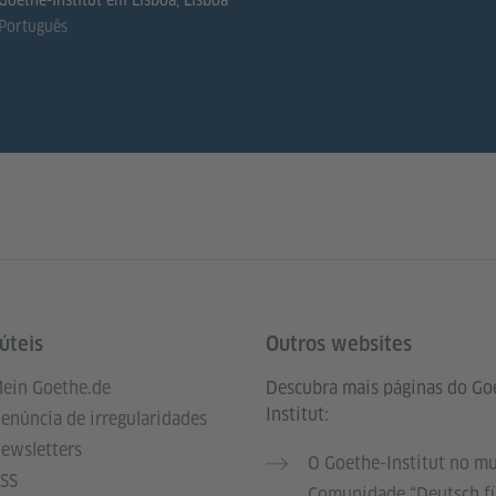
Goethe-Institut em Lisboa, Lisboa
Português
úteis
Outros websites
ein Goethe.de
Descubra mais páginas do Go
Institut:
enúncia de irregularidades
ewsletters
O Goethe-Institut no m
SS
Comunidade “Deutsch f