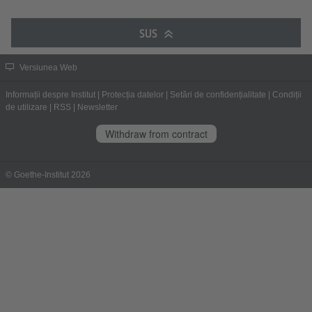
SUS
Versiunea Web
Informații despre Institut
|
Protecția datelor
|
Setări de confidențialitate
|
Condiții
de utilizare
|
RSS
|
Newsletter
Withdraw from contract
© Goethe-Institut 2026