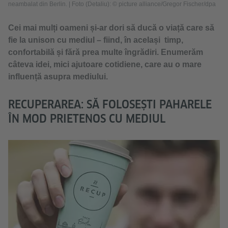
neambalat din Berlin.
|
Foto (Detaliu): © picture alliance/Gregor Fischer/dpa
Cei mai mulți oameni și-ar dori să ducă o viață care să
fie la unison cu mediul – fiind, în același timp,
confortabilă și fără prea multe îngrădiri. Enumerăm
câteva idei, mici ajutoare cotidiene, care au o mare
influență asupra mediului.
RECUPERAREA: SĂ FOLOSEȘTI PAHARELE
ÎN MOD PRIETENOS CU MEDIUL