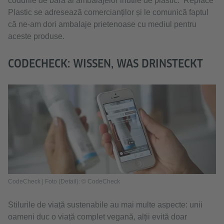
codurile de bară al ambalajelor inutile de plastic. Replace
Plastic se adresează comercianților și le comunică faptul
că ne-am dori ambalaje prietenoase cu mediul pentru
aceste produse.
CODECHECK: WISSEN, WAS DRINSTECKT
CodeCheck | Foto (Detail): © CodeCheck
Stilurile de viață sustenabile au mai multe aspecte: unii
oameni duc o viață complet vegană, alții evită doar