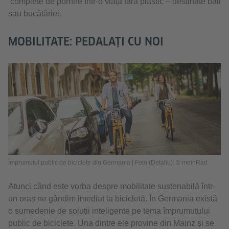
complete de pornire într-o viață fără plastic – destinate băii
sau bucătăriei.
MOBILITATE: PEDALAȚI CU NOI
Împrumutul public de biciclete din Germania | Foto (Detaliu): © meinRad
Atunci când este vorba despre mobilitate sustenabilă într-
un oraș ne gândim imediat la bicicletă. În Germania există
o sumedenie de soluții inteligente pe tema împrumutului
public de biciclete. Una dintre ele provine din Mainz și se