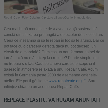
Repair Café | Foto (Detaliu): © picture alliance/Daniel Naupold/dpa
Cea mai bună modalitate de a avea o viață sustenabilă
constă din utilizarea prelungită a obiectelor de uz cotidian.
Ceea ce înseamnă și să le repari în loc să le arunci. Dar ce
pot face cu o cafetieră defectă dacă nu pot deosebi un
circuit de o mandală? Cum cos un nou fermoar hainei de
iarnă, dacă nu mă pricep la croitorie? Foarte simplu, nici
nu trebuie s-o fac. Caut pe cineva care se pricepe și îl
găsesc în atmosfera relaxată a unui Repair Café. Acum
există în Germania peste 2000 de asemenea cafenele-
atelier. Ele pot fi găsite pe
www.repaircafe.org
. Sau
înființez chiar eu un asemenea Repair Café.
REPLACE PLASTIC: VĂ RUGĂM ANUNȚAȚI