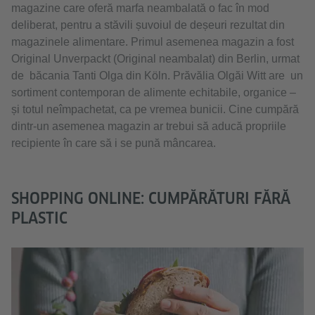
magazine care oferă marfa neambalată o fac în mod
deliberat, pentru a stăvili șuvoiul de deșeuri rezultat din
magazinele alimentare. Primul asemenea magazin a fost
Original Unverpackt (Original neambalat) din Berlin, urmat
de băcania Tanti Olga din Köln. Prăvălia Olgăi Witt are un
sortiment contemporan de alimente echitabile, organice –
și totul neîmpachetat, ca pe vremea bunicii. Cine cumpără
dintr-un asemenea magazin ar trebui să aducă propriile
recipiente în care să i se pună mâncarea.
SHOPPING ONLINE: CUMPĂRĂTURI FĂRĂ
PLASTIC