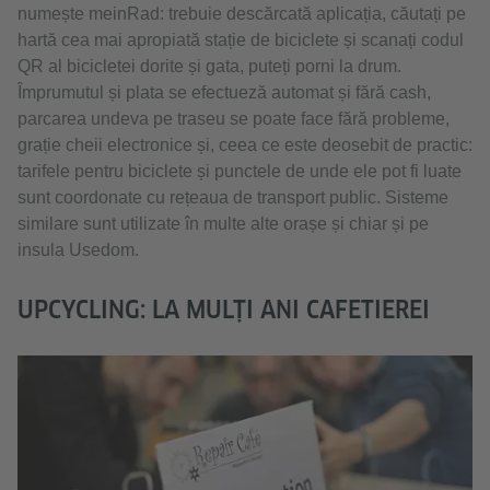
numește meinRad: trebuie descărcată aplicația, căutați pe
hartă cea mai apropiată stație de biciclete și scanați codul
QR al bicicletei dorite și gata, puteți porni la drum.
Împrumutul și plata se efectueză automat și fără cash,
parcarea undeva pe traseu se poate face fără probleme,
grație cheii electronice și, ceea ce este deosebit de practic:
tarifele pentru biciclete și punctele de unde ele pot fi luate
sunt coordonate cu rețeaua de transport public. Sisteme
similare sunt utilizate în multe alte orașe și chiar și pe
insula Usedom.
UPCYCLING: LA MULȚI ANI CAFETIEREI