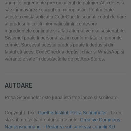
anumite ingrediente precum uleiul de palmier. Alții detestă
să-și împovăreze corpul cu microplastic. Pentru toate
acestea există aplicația CodeCheck: scanați codul de bare
al produsului, citiți informații științifice despre
ingredientele conținute și aflați alternative mai sustenabile.
Sistemul poate fi personalizat în conformitate cu propriile
cerințe. Succesul acestui produs poate fi dedus și din
faptul că acest CodeCheck a depășit chiar și WhatsApp și
variantele sale în descărcările de pe App-Stores.
AUTOARE
Petra Schönhöfer este jurnalistă free lance și scriitoare.
Copyright: Text:
Goethe-Institut, Petra Schönhöfer
. Textul
stă sub protecția drepturilor de autor
Creative Commons
Namensnennung – Redarea sub aceleași condiții 3.0