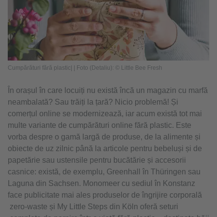
Cumpărături fără plastic| | Foto (Detaliu): © Little Bee Fresh
În orașul în care locuiți nu există încă un magazin cu marfă
neambalată? Sau trăiți la țară? Nicio problemă! Și
comerțul online se modernizează, iar acum există tot mai
multe variante de cumpărături online fără plastic. Este
vorba despre o gamă largă de produse, de la alimente și
obiecte de uz zilnic până la articole pentru bebeluși și de
papetărie sau ustensile pentru bucătărie și accesorii
casnice: există, de exemplu, Greenhall în Thüringen sau
Laguna din Sachsen. Monomeer cu sediul în Konstanz
face publicitate mai ales produselor de îngrijire corporală
zero-waste și My Little Steps din Köln oferă seturi