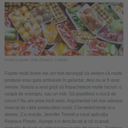
Fructe în plastic | Foto (Detaliu): © Adobe
Foarte mulți dintre noi am fost deranjați să vedem că multe
produse erau gata ambalate în galantar, deși nu ar fi avut
nevoie. Natura a avut grijă să împacheteze multe lucruri, o
ceapă de exemplu, sau un măr. Să plastifiezi o nucă de
cocos? Nu are prea mult sens. Argumentul cel mai adesea
invocat de către producători sună: Clientele/clienții și-o
doresc. Ca reacție, Jennifer Timrott a creat aplicația
Replace Plastic. Ajunge s-o descărcați și să scanați