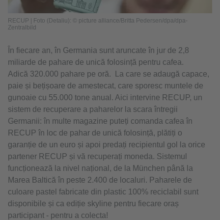
RECUP | Foto (Detaliu): © picture alliance/Britta Pedersen/dpa/dpa-
Zentralbild
În fiecare an, în Germania sunt aruncate în jur de 2,8
miliarde de pahare de unică folosință pentru cafea.
Adică 320.000 pahare pe oră. La care se adaugă capace,
paie și bețișoare de amestecat, care sporesc muntele de
gunoaie cu 55.000 tone anual. Aici intervine RECUP, un
sistem de recuperare a paharelor la scara întregii
Germanii: în multe magazine puteți comanda cafea în
RECUP în loc de pahar de unică folosință, plătiți o
garanție de un euro și apoi predați recipientul gol la orice
partener RECUP și vă recuperați moneda. Sistemul
funcționează la nivel național, de la München până la
Marea Baltică în peste 2.400 de localuri. Paharele de
culoare pastel fabricate din plastic 100% reciclabil sunt
disponibile și ca ediție skyline pentru fiecare oraș
participant - pentru a colecta!