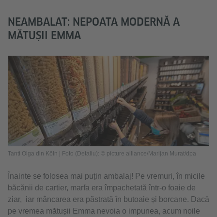
NEAMBALAT: NEPOATA MODERNĂ A
MĂTUȘII EMMA
Tanti Olga din Köln | Foto (Detaliu): © picture alliance/Marijan Murat/dpa
Înainte se folosea mai puțin ambalaj! Pe vremuri, în micile
băcănii de cartier, marfa era împachetată într-o foaie de
ziar, iar mâncarea era păstrată în butoaie și borcane. Dacă
pe vremea mătușii Emma nevoia o impunea, acum noile