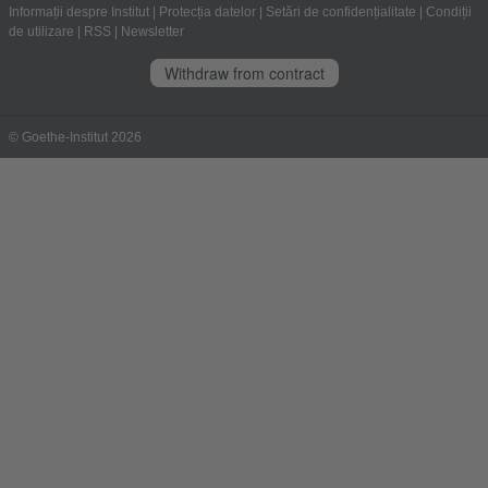
Informații despre Institut
|
Protecția datelor
|
Setări de confidențialitate
|
Condiții
de utilizare
|
RSS
|
Newsletter
Withdraw from contract
© Goethe-Institut 2026