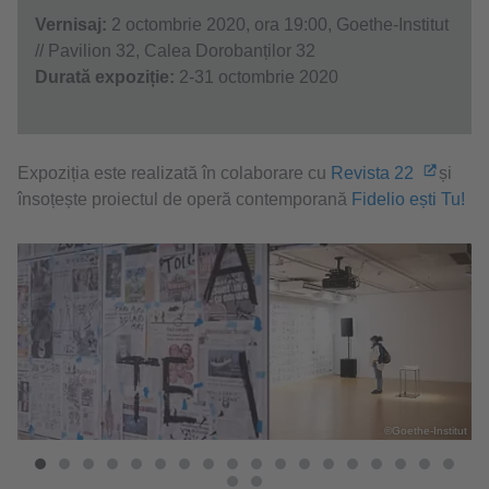
Vernisaj:
2 octombrie 2020, ora 19:00, Goethe-Institut
// Pavilion 32, Calea Dorobanților 32
Durată expoziție:
2-31 octombrie 2020
Expoziția este realizată în colaborare cu
Revista 22
și
însoțește proiectul de operă contemporană
Fidelio ești Tu!
©Goethe-Institut
tut