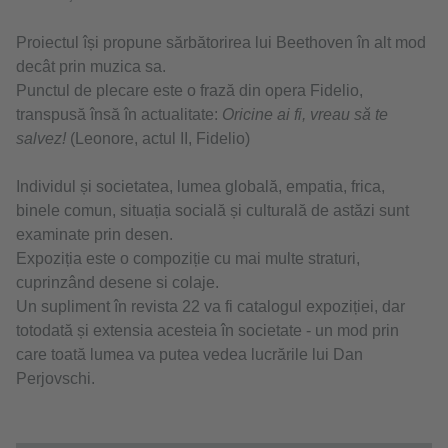
Proiectul își propune sărbătorirea lui Beethoven în alt mod
decât prin muzica sa.
Punctul de plecare este o frază din opera Fidelio,
transpusă însă în actualitate: ​
Oricine ai fi, vreau să te
salvez!
(Leonore, actul II, Fidelio)
Individul și societatea, lumea globală, empatia, frica,
binele comun, situația socială și culturală de astăzi sunt
examinate prin desen.
Expoziția este o compoziție cu mai multe straturi,
cuprinzând desene si colaje.
Un supliment în revista 22 va fi catalogul expoziției, dar
totodată și extensia acesteia în societate - un mod prin
care toată lumea va putea vedea lucrările lui Dan
Perjovschi.