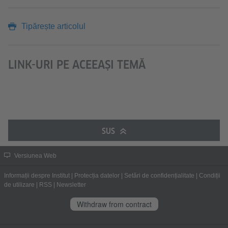
Tipărește articolul
LINK-URI PE ACEEAȘI TEMĂ
SUS
Versiunea Web
Informații despre Institut
|
Protecția datelor
|
Setări de confidențialitate
|
Condiții
de utilizare
|
RSS
|
Newsletter
Withdraw from contract