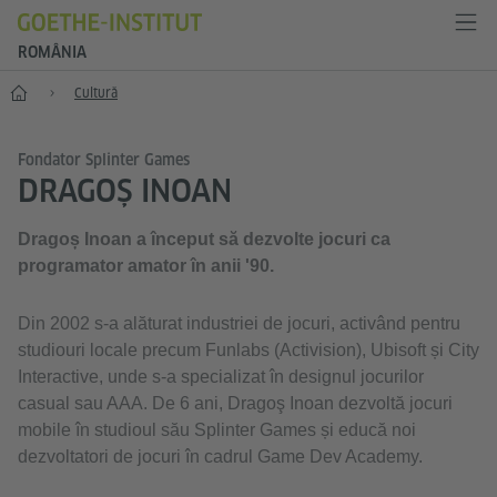
ROMÂNIA
Start
Cultură
Fondator Splinter Games
DRAGOȘ INOAN
​Dragoș Inoan a început să dezvolte jocuri ca
programator amator în anii '90.
Din 2002 s-a alăturat industriei de jocuri, activând pentru
studiouri locale precum Funlabs (Activision), Ubisoft și City
Interactive, unde s-a specializat în designul jocurilor
casual sau AAA. De 6 ani, Dragoş Inoan dezvoltă jocuri
mobile în studioul său Splinter Games și educă noi
dezvoltatori de jocuri în cadrul Game Dev Academy.