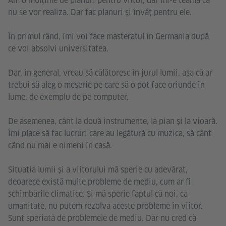
Am o mulțime de planuri pentru viitor, dar mi-e teamă că
nu se vor realiza. Dar fac planuri și învăț pentru ele.
În primul rând, îmi voi face masteratul în Germania după
ce voi absolvi universitatea.
Dar, în general, vreau să călătoresc în jurul lumii, așa că ar
trebui să aleg o meserie pe care să o pot face oriunde în
lume, de exemplu de pe computer.
De asemenea, cânt la două instrumente, la pian și la vioară.
Îmi place să fac lucruri care au legătură cu muzica, să cânt
când nu mai e nimeni în casă.
Situația lumii și a viitorului mă sperie cu adevărat,
deoarece există multe probleme de mediu, cum ar fi
schimbările climatice. Și mă sperie faptul că noi, ca
umanitate, nu putem rezolva aceste probleme în viitor.
Sunt speriată de problemele de mediu. Dar nu cred că