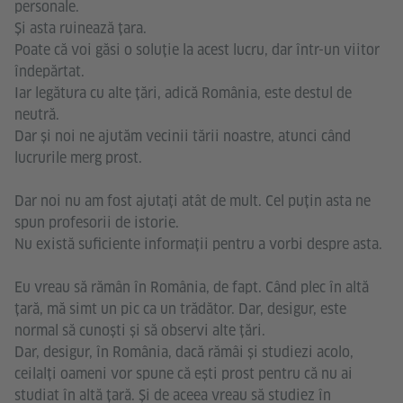
personale.
Și asta ruinează țara.
Poate că voi găsi o soluție la acest lucru, dar într-un viitor
îndepărtat.
Iar legătura cu alte țări, adică România, este destul de
neutră.
Dar și noi ne ajutăm vecinii tării noastre, atunci când
lucrurile merg prost.
Dar noi nu am fost ajutați atât de mult. Cel puțin asta ne
spun profesorii de istorie.
Nu există suficiente informații pentru a vorbi despre asta.
Eu vreau să rămân în România, de fapt. Când plec în altă
țară, mă simt un pic ca un trădător. Dar, desigur, este
normal să cunoști și să observi alte țări.
Dar, desigur, în România, dacă rămâi și studiezi acolo,
ceilalți oameni vor spune că ești prost pentru că nu ai
studiat în altă țară. Și de aceea vreau să studiez în