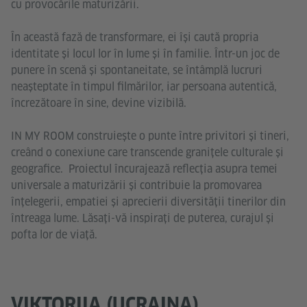
cu provocările maturizării.
În această fază de transformare, ei își caută propria
identitate și locul lor în lume și în familie. Într-un joc de
punere în scenă și spontaneitate, se întâmplă lucruri
neașteptate în timpul filmărilor, iar persoana autentică,
încrezătoare în sine, devine vizibilă.
IN MY ROOM construiește o punte între privitori și tineri,
creând o conexiune care transcende granițele culturale și
geografice. Proiectul încurajează reflecția asupra temei
universale a maturizării și contribuie la promovarea
înțelegerii, empatiei și aprecierii diversității tinerilor din
întreaga lume. Lăsaţi-vă inspiraţi de puterea, curajul și
pofta lor de viață.
VIKTORIIA (UCRAINA)