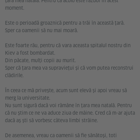
țara mea natală. Pentru că acolo este război în acest
moment.
Este o perioadă groaznică pentru a trăi în această țară.
Sper ca oamenii să nu mai moară.
Este foarte rău, pentru că vara aceasta spitalul nostru din
Kiev a fost bombardat.
Din păcate, mulți copii au murit.
Sper că țara mea va supraviețui și că vom putea reconstrui
clădirile.
În ceea ce mă privește, acum sunt elevă și apoi vreau să
merg la universitate.
Nu sunt sigură dacă voi rămâne în țara mea natală. Pentru
că nu știm ce ne va aduce ziua de mâine. Cred că m-ar ajuta
dacă aș ști să vorbesc câteva limbi străine.
De asemenea, vreau ca oamenii să fie sănătoși, toti