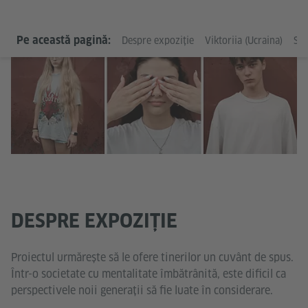
Fe
Pe această pagină:
Despre expoziție
Viktoriia (Ucraina)
Sop
Pep
DESPRE EXPOZIȚIE
Proiectul urmărește să le ofere tinerilor un cuvânt de spus.
Într-o societate cu mentalitate îmbătrânită, este dificil ca
perspectivele noii generații să fie luate în considerare.