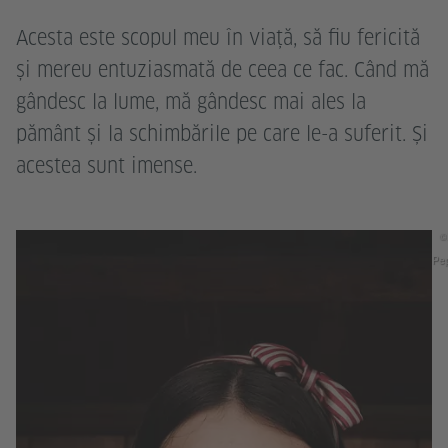
Acesta este scopul meu în viață, să fiu fericită
și mereu entuziasmată de ceea ce fac. Când mă
gândesc la lume, mă gândesc mai ales la
pământ și la schimbările pe care le-a suferit. Și
acestea sunt imense.
©
Pep