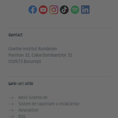
Service- und Informationsbereich
Contact
Goethe-Institut Rumänien
Pavilion 32, Calea Dorobanților 32
010573 București
Link-uri utile
Mein Goethe.de
Sistem de raportare a încălcărilor
Newsletter
RSS