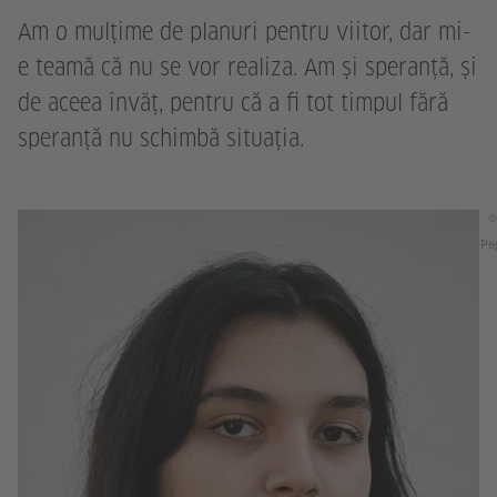
Am o mulțime de planuri pentru viitor, dar mi-
e teamă că nu se vor realiza. Am și speranță, și
de aceea învăț, pentru că a fi tot timpul fără
speranță nu schimbă situația.
©
Pep