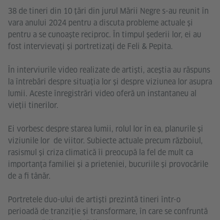
38 de tineri din 10 țări din jurul Mării Negre s-au reunit în
vara anului 2024 pentru a discuta probleme actuale și
pentru a se cunoaște reciproc. În timpul șederii lor, ei au
fost intervievați și portretizați de Feli & Pepita.
În interviurile video realizate de artiști, aceștia au răspuns
la întrebări despre situația lor și despre viziunea lor asupra
lumii. Aceste înregistrări video oferă un instantaneu al
vieții tinerilor.
Ei vorbesc despre starea lumii, rolul lor în ea, planurile și
viziunile lor de viitor. Subiecte actuale precum războiul,
rasismul și criza climatică îi preocupă la fel de mult ca
importanța familiei și a prieteniei, bucuriile și provocările
de a fi tânăr.
Portretele duo-ului de artiști prezintă tineri într-o
perioadă de tranziție și transformare, în care se confruntă