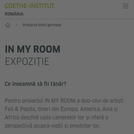
ROMÂNIA
Start
Predarea limbii germane
IN MY ROOM
EXPOZIȚIE
Ce înseamnă să fii tânăr?
Pentru proiectul IN MY ROOM a duo-ului de artiști
Feli & Pepita, tineri din Europa, America, Asia și
Africa deschid ușile camerelor lor și oferă o
perspectivă asupra vieții și emoțiilor lor.