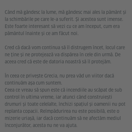
Când mă gândesc la lume, mă gândesc mai ales la pământ și
la schimbările pe care le-a suferit. Și acestea sunt imense.
Este foarte interesant să vezi cu ce am început, cum era
pământul înainte și ce am făcut noi.
Cred că dacă vom continua să îl distrugem încet, locul care
ne ține și ne protejează va dispărea în cele din urmă. De
aceea cred că este de datoria noastră să îl protejăm.
În ceea ce privește Grecia, nu prea văd un viitor dacă
continuăm așa cum suntem.
Ceea ce vreau să spun este că incendiile au scăpat de sub
control în ultima vreme, iar atunci când construiești
drumuri și toate celelalte, închizi spațiul și oamenii nu pot
replanta copacii. Reîmpădurirea nu este posibilă, este o
mizerie uriașă, iar dacă continuăm să ne afectăm mediul
înconjurător, acesta nu ne va ajuta.