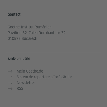
Service- und Informationsbereich
Contact
Goethe-Institut Rumänien
Pavilion 32, Calea Dorobanților 32
010573 București
Link-uri utile
Mein Goethe.de
Sistem de raportare a încălcărilor
Newsletter
RSS