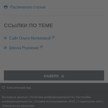
Распечатать статью
ССЫЛКИ ПО ТЕМЕ
Сайт Ольги Матвеевой
Школа Родченко
НАВЕРХ
Классический вид
Выходные данные
|
Политика конфиденциальности
|
Настройки
конфиденциальности
|
Условия использования
|
RSS
|
Социальные сети
|
Электронная рассылка