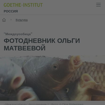
РОССИЯ
Старт
Культура
"Междоусобица"
ФОТОДНЕВНИК ОЛЬГИ
МАТВЕЕВОЙ
«Междоусобица»: фотодневник-1
|
Фото: © Olga Matwejewa