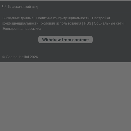
Классический вид
Выходные данные
|
Политика конфиденциальности
|
Настройки
конфиденциальности
|
Условия использования
|
RSS
|
Социальные сети
|
Электронная рассылка
Withdraw from contract
© Goethe-Institut 2026