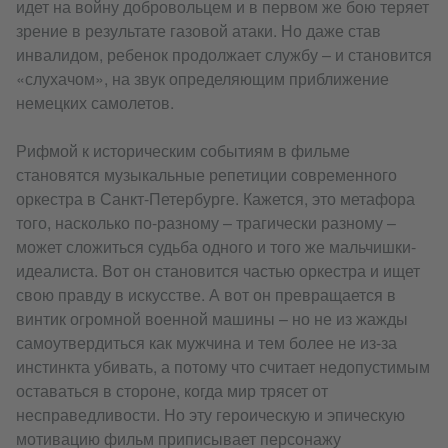
идет на войну добровольцем и в первом же бою теряет
зрение в результате газовой атаки. Но даже став
инвалидом, ребенок продолжает службу – и становится
«слухачом», на звук определяющим приближение
немецких самолетов.
Рифмой к историческим событиям в фильме
становятся музыкальные репетиции современного
оркестра в Санкт-Петербурге. Кажется, это метафора
того, насколько по-разному – трагически разному –
может сложиться судьба одного и того же мальчишки-
идеалиста. Вот он становится частью оркестра и ищет
свою правду в искусстве. А вот он превращается в
винтик огромной военной машины – но не из жажды
самоутвердиться как мужчина и тем более не из-за
инстинкта убивать, а потому что считает недопустимым
оставаться в стороне, когда мир трясет от
несправедливости. Но эту героическую и эпическую
мотивацию фильм приписывает персонажу