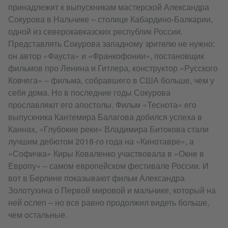
принадлежит к выпускникам мастерской Александра
Сокурова в Нальчике – столице Кабардино-Балкарии,
одной из северокавказских республик России.
Представлять Сокурова западному зрителю не нужно:
он автор «Фауста» и «Франкофонии», постановщик
фильмов про Ленина и Гитлера, конструктор «Русского
Ковчега» – фильма, собравшего в США больше, чем у
себя дома. Но в последние годы Сокурова
прославляют его апостолы. Фильм «Теснота» его
выпускника Кантемира Балагова добился успеха в
Каннах, «Глубокие реки» Владимира Битокова стали
лучшим дебютом 2018-го года на «Кинотавре», а
«Софичка» Киры Коваленко участвовала в «Окне в
Европу» – самом европейском фестивале России. И
вот в Берлине показывают фильм Александра
Золотухина о Первой мировой и мальчике, который на
ней ослеп – но все равно продолжил видеть больше,
чем остальные.