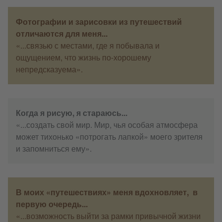
Фотографии и зарисовки из путешествий
отличаются для меня...
«...связью с местами, где я побывала и
ощущением, что жизнь по-хорошему
непредсказуема».
Когда я рисую, я стараюсь...
«...создать свой мир. Мир, чья особая атмосфера
может тихонько «потрогать лапкой» моего зрителя
и запомниться ему».
В моих «путешествиях» меня вдохновляет, в
первую очередь...
«...возможность выйти за рамки привычной жизни