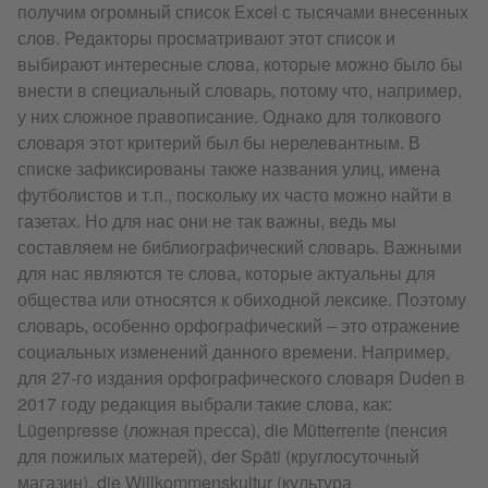
получим огромный список Excel с тысячами внесенных
слов. Редакторы просматривают этот список и
выбирают интересные слова, которые можно было бы
внести в специальный словарь, потому что, например,
у них сложное правописание. Однако для толкового
словаря этот критерий был бы нерелевантным. В
списке зафиксированы также названия улиц, имена
футболистов и т.п., поскольку их часто можно найти в
газетах. Но для нас они не так важны, ведь мы
составляем не библиографический словарь. Важными
для нас являются те слова, которые актуальны для
общества или относятся к обиходной лексике. Поэтому
словарь, особенно орфографический – это отражение
социальных изменений данного времени. Например,
для 27-го издания орфографического словаря Duden в
2017 году редакция выбрали такие слова, как:
Lügenpresse (ложная пресса), die Mütterrente (пенсия
для пожилых матерей), der Späti (круглосуточный
магазин), die Willkommenskultur (культура