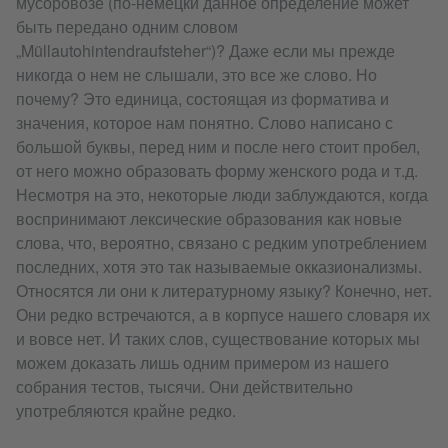
мусоровозе (по-немецки данное определение может
быть передано одним словом
„Müllautohintendraufsteher“)? Даже если мы прежде
никогда о нем не слышали, это все же слово. Но
почему? Это единица, состоящая из форматива и
значения, которое нам понятно. Слово написано с
большой буквы, перед ним и после него стоит пробел,
от него можно образовать форму женского рода и т.д.
Несмотря на это, некоторые люди заблуждаются, когда
воспринимают лексические образования как новые
слова, что, вероятно, связано с редким употреблением
последних, хотя это так называемые окказионализмы.
Относятся ли они к литературному языку? Конечно, нет.
Они редко встречаются, а в корпусе нашего словаря их
и вовсе нет. И таких слов, существование которых мы
можем доказать лишь одним примером из нашего
собрания тестов, тысячи. Они действительно
употребляются крайне редко.