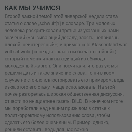
КАК МЫ УЧИМСЯ
Второй важной темой этой январской недели стала
статья о слове „schwul“[1] в словаре. Три молодых
человека раскритиковали третье из указанных нами
значений («вызывающий досаду, злость, неприязнь,
плохой, неинтересный») и пример «die Klassenfahrt war
voll schwul» («поездка с классом была отстойной»),
который пометили как выходящий из обихода
молодежный жаргон. Они посчитали, что раз уж мы
решили дать и такое значение слова, то ни в коем
случае не стоило иллюстрировать его примером, ведь
из-за этого его станут чаще использовать. На этой
почве разгорелась широкая общественная дискуссия,
отчасти по инициативе газеты BILD. В конечном итоге
мы поработали над нашим призывом в статье к
политкорректному использованию слова, чтобы
сделать его более очевидным. Пример, однако,
решили оставить, ведь для нас важно