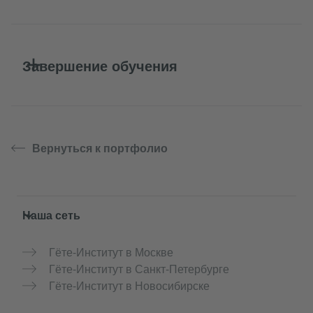
Завершение обучения
Вернуться к портфолио
Service- und Informationsbereich
Наша сеть
Гёте-Институт в Москве
Гёте-Институт в Санкт-Петербурге
Гёте-Институт в Новосибирске