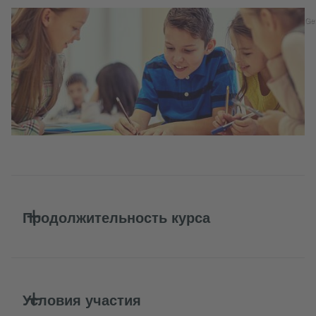
Ge
Продолжительность курса
Условия участия