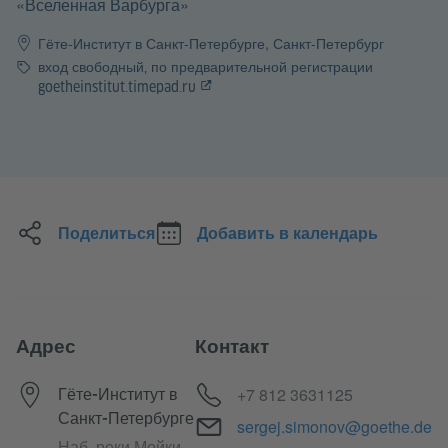
«Вселенная Варбурга»
Гёте-Институт в Санкт-Петербурге, Санкт-Петербург
Стоимость
вход свободный, по предварительной регистрации
goetheinstitut.timepad.ru
Поделиться
Добавить в календарь
Адрес
Контакт
Телефон
+7 812 3631125
Гёте-Институт в
Санкт-Петербурге
Электронный адрес
sergej.simonov@goethe.de
Наб. реки Мойки,