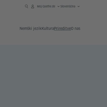
Moj Goethe.de
Slovenščina
Nemški jezik
Kultura
Prireditve
O nas