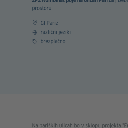
|
Deba
ŽPZ Kombinat poje na ulicah Pariza
prostoru
GI Pariz
različni jeziki
Jezik
brezplačno
Cena
Na pariških ulicah bo v sklopu projekta "F