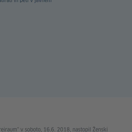
tirati in peti v javnem
reiraum" v soboto, 16.6. 2018, nastopil Ženski