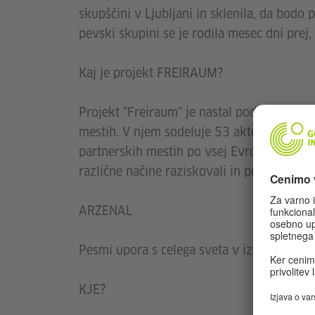
skupščini v Ljubljani in sklenila, da bodo 
pevski skupini se je rodila mesec dni prej, 
Kaj je projekt FREIRAUM?
Projekt "Freiraum" je nastal pod okriljem 
mestih. V njem sodeluje 53 akterjev s podr
partnerskih mestih po vsej Evropi se bodo
različne načine raziskovali in preizkušali
​ARZENAL
Pesmi upora s celega sveta v izvirnih jezik
KJE?