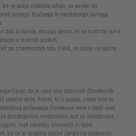
, ko se polja svobode ožajo, so pevke (in
 proti krčenju fizičnega in mentalnega javnega
.
in dali življenja, obujajo pesmi, ki so hrabrile duha
pojejo v izvirnih jezikih.
 let po znamenitem letu 1968, se boste na lastne
.
prepričanje, da je upor ena osnovnih človekovih
iz uporne drže. Pesmi, ki ji pojejo, zanje niso le
resljiva pričevanja človekove vere v lepši svet.
 že pozabljenimi vrednotami, kot so solidarnost,
 pogum, svet naredijo znosnejši in lepši.
08, ko se je skupina deklet zbrala na ustanovni