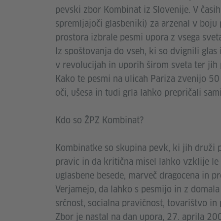
pevski zbor Kombinat iz Slovenije. V časih
spremljajoči glasbeniki) za arzenal v boju
prostora izbrale pesmi upora z vsega sveta
Iz spoštovanja do vseh, ki so dvignili glas 
v revolucijah in uporih širom sveta ter jih 
Kako te pesmi na ulicah Pariza zvenijo 50
oči, ušesa in tudi grla lahko prepričali sami
Kdo so ŽPZ Kombinat?
Kombinatke so skupina pevk, ki jih druži 
pravic in da kritična misel lahko vzklije le 
uglasbene besede, marveč dragocena in pret
Verjamejo, da lahko s pesmijo in z domala
srčnost, socialna pravičnost, tovarištvo in
Zbor je nastal na dan upora, 27. aprila 20