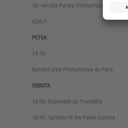
16. okrožje Pariza; Philharmonie de Paris
KDAJ?
PETEK
19.30
Konzert pred Philharmonie de Paris
SOBOTA
16:00: Esplanade du Trocadéro
16:45: Gardens of the Palais Galliera