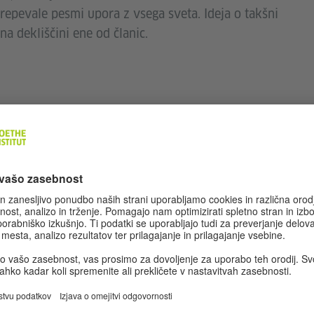
prepevale pesmi upora z vsega sveta. Ideja o takšni
na dekliščini ene od članic.
Goethejevega Instituta in poteka v 38ih evropskih
očja kulturne, znanosti in civilne družbe. V
 v letih 2018 in 2019 zvrstili dogodki, ki bodo na
 pojmovanje svobode.
ih.