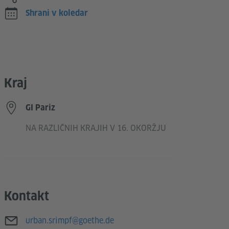
Shrani v koledar
Kraj
GI Pariz
NA RAZLIČNIH KRAJIH V 16. OKORŽJU
Kontakt
E-poštni naslov
urban.srimpf@goethe.de