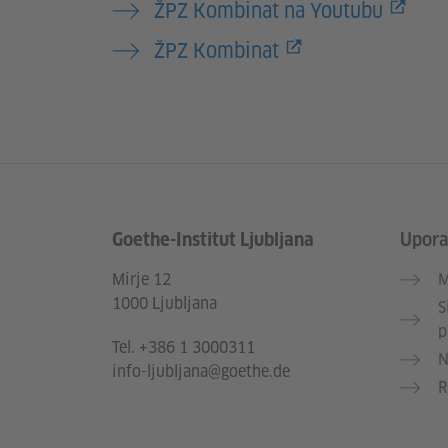
ŽPZ Kombinat na Youtubu
ŽPZ Kombinat
Goethe-Institut Ljubljana
Upor
Service- und Informationsbereich
Mirje 12
M
1000 Ljubljana
S
p
Tel.
+386 1 3000311
N
info-ljubljana@goethe.de
R