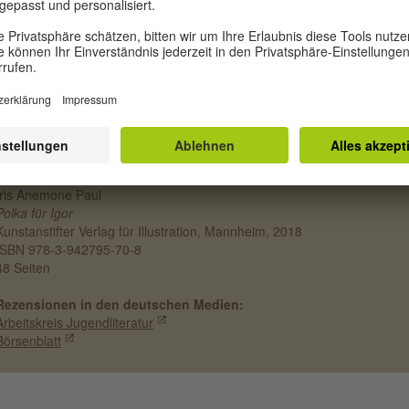
kustiere, Reisen, Träume. Ein tolles Buch zum Vorlesen. Und die
ßformatigen Bilder voller rätselhafter Gestalten aus dem Zirkusleben
eichern den poetischen Text.
KUNSTANSTIFTER VERLAG FÜR ILLUSTRATION
Iris Anemone Paul
Polka für Igor
Kunstanstifter Verlag für Illustration, Mannheim, 2018
ISBN 978-3-942795-70-8
48 Seiten
Rezensionen in den deutschen Medien:
Arbeitskreis Jugendliteratur
Börsenblatt