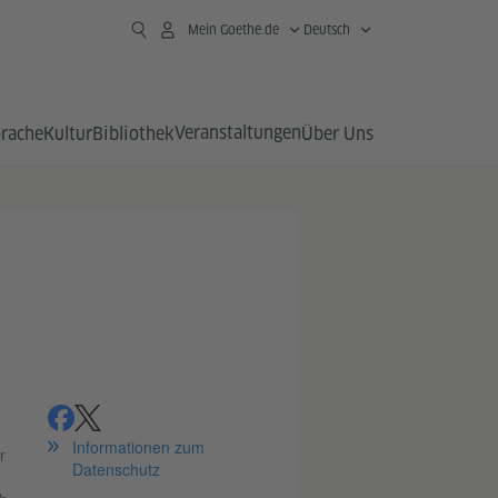
Mein Goethe.de
Deutsch
Veranstaltungen
prache
Kultur
Bibliothek
Über Uns
teilen
teilen
Informationen zum
r
Datenschutz