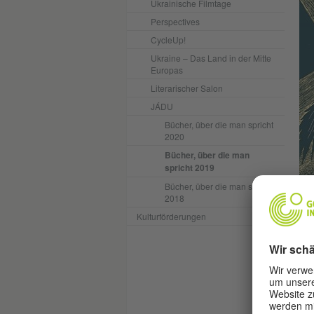
Ukrainische Filmtage
Perspectives
CycleUp!
Ukraine – Das Land in der Mitte
Europas
Literarischer Salon
JÁDU
Bücher, über die man spricht
2020
Bücher, über die man
spricht 2019
Bücher, über die man spricht
2018
Kulturförderungen
man
mit
lus
im 
bes