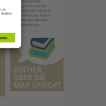
Kornel-Makuszyński-
Literaturpreises und des
Preises Buch des Jahres für
die Leseförderung. Autorin
der Sendereihe
Alphabet
über Kinderliteratur.