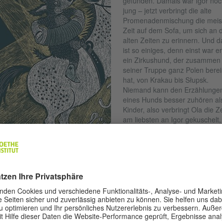
gefunden. Damals war Igor noc
jung – jetzt verbringt die alte
Promenadenmischung die meis
Zeit auf dem Sofa, um sich an d
alten Zeiten zu erinnern. Und d
ist so einiges, denn einst war er
ein Zirkushund, der zusammen 
seiner Truppe ganz Polen berei
hat, von Krakau bis Słupsk.
Niemand kann den Erzählunge
eines Hunds besser zuhören al
Kinder, also verbringt Ola die Ze
am liebsten an Igor gekuschelt,
nachdem sie zuerst die Platte m
seiner Lieblingspolka aufgelegt
hat.
© Kunstanstifter Verlag für Illustration
Zu einer solchen Erzählung keh
 immer wieder gern zurück. Bei jeder Lektüre entdeckt man zusamm
 dem Kind neue Einzelheiten, merkt sich interessante, ungewöhnliche 
tige Wörter und in den Illustrationen findet man noch weitere Details, di
Text gar nicht erwähnt werden. Und wie viele Themen gibt es da zu
prechen! Hundetreue, Familienbande, auch das Alter eines Hundes,