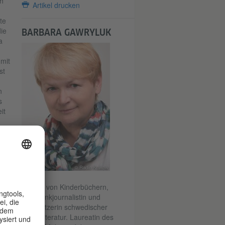
h
Artikel drucken
te
ie
BARBARA GAWRYLUK
a
mit
st
n
s
it
it
© Radio Krakow
rt
en
Autorin von Kinderbüchern,
oder
Rundfunkjournalistin und
e
Übersetzerin schwedischer
Kinderliteratur. Laureatin des