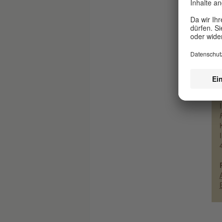
Zir
gro
ber