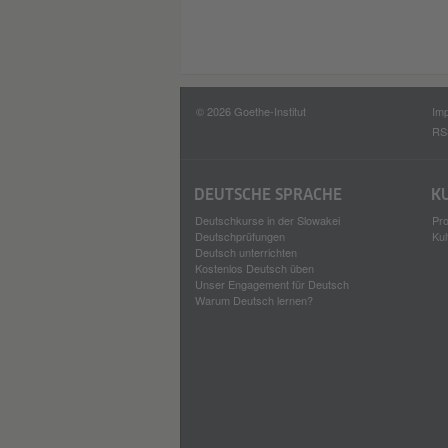
© 2026 Goethe-Institut
Im
RS
DEUTSCHE SPRACHE
K
Deutschkurse in der Slowakei
Pro
Deutschprüfungen
Kul
Deutsch unterrichten
Kostenlos Deutsch üben
Unser Engagement für Deutsch
Warum Deutsch lernen?