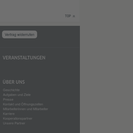
TOP
Vertrag widerrufen
VERANSTALTUNGEN
ÜBER UNS
Geschichte
Aufgaben und Ziele
Presse
Kontakt und Öffnungszeiten
Mitarbeiterinnen und Mitarbeiter
Karriere
Kooperationspartner
Unsere Partner