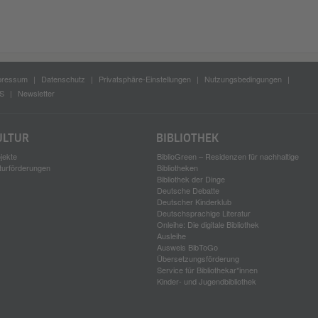
pressum
Datenschutz
Privatsphäre-Einstellungen
Nutzungsbedingungen
S
Newsletter
ULTUR
BIBLIOTHEK
jekte
BiblioGreen – Residenzen für nachhaltige
turförderungen
Bibliotheken
Bibliothek der Dinge
Deutsche Debatte
Deutscher Kinderklub
Deutschsprachige Literatur
Onleihe: Die digitale Bibliothek
Ausleihe
Ausweis BibToGo
Übersetzungsförderung
Service für Bibliothekar*innen
Kinder- und Jugendbibliothek