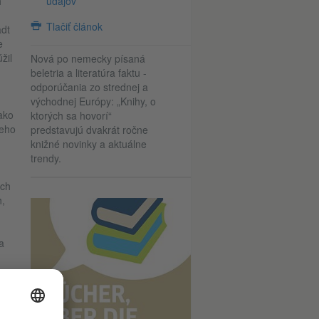
h
údajov
Tlačiť článok
adt
e
žil
Nová po nemecky písaná
beletria a literatúra faktu -
odporúčania zo strednej a
východnej Európy: „Knihy, o
ako
ktorých sa hovorí“
jeho
predstavujú dvakrát ročne
knižné novinky a aktuálne
trendy.
ich
,
a