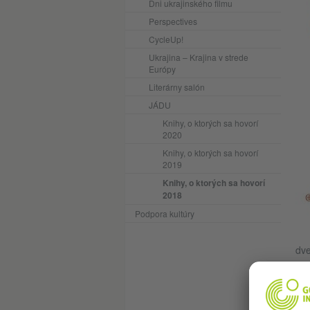
Dni ukrajinského filmu
Perspectives
CycleUp!
Ukrajina – Krajina v strede
Európy
Literárny salón
JÁDU
Knihy, o ktorých sa hovorí
2020
Knihy, o ktorých sa hovorí
2019
Knihy, o ktorých sa hovorí
2018
Podpora kultúry
dve