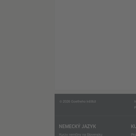
© 2026 Goetheho inštitút
I
P
NEMECKÝ JAZYK
K
Kurzy nemčiny na Slovensku
Pro