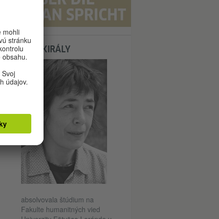
EDIT KIRÁLY
© Privat
absolvovala štúdium na
Fakulte humanitných vied