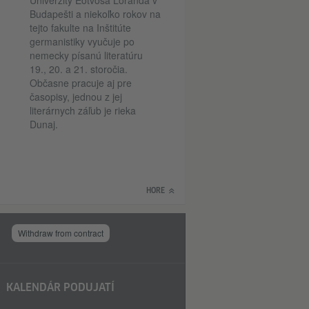
Univerzity Eötvösa Loránda v
Budapešti a niekoľko rokov na
tejto fakulte na Inštitúte
germanistiky vyučuje po
nemecky písanú literatúru
19., 20. a 21. storočia.
Občasne pracuje aj pre
časopisy, jednou z jej
literárnych záľub je rieka
Dunaj.
HORE
Withdraw from contract
KALENDÁR PODUJATÍ