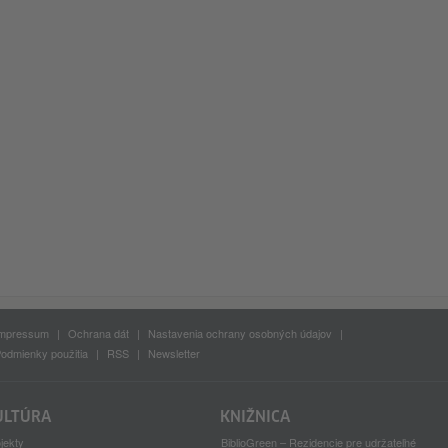
mpressum
Ochrana dát
Nastavenia ochrany osobných údajov
odmienky použitia
RSS
Newsletter
ULTÚRA
KNIŽNICA
jekty
BiblioGreen – Rezidencie pre udržateľné