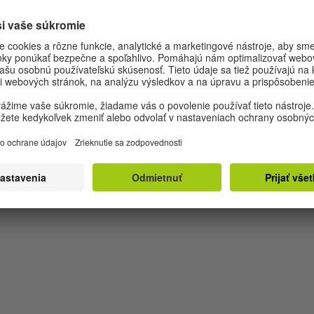
Das Feld
Carl Hanser, Berlin, 2018
ISBN: 978-3-446-26038-2
E-Book si možno vypožičať v bezplatnej digitálnej knižnici Goetheho
inštitútu Onleihe