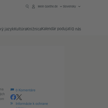
Mein Goethe.de
Slovensky
Kalendár podujatí
ý jazyk
Kultúra
Knižnica
O nás
 na
0
Komentáre
jich
tom
zdieľať
zdieľať
Informácie k ochrane