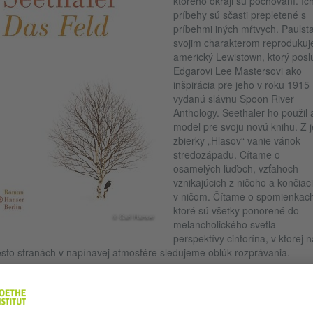
ktorého okraji sú pochovaní. Ic
príbehy sú sčasti prepletené s
príbehmi iných mŕtvych. Paulst
svojim charakterom reprodukuj
americký Lewistown, ktorý poslú
Edgarovi Lee Mastersovi ako
inšpirácia pre jeho v roku 1915
vydanú slávnu Spoon River
Anthology. Seethaler ho použil 
model pre svoju novú knihu. Z 
zbierky „Hlasov“ vanie vánok
stredozápadu. Čítame o
osamelých ľuďoch, vzťahoch
vznikajúcich z ničoho a končiac
v ničom. Čítame o spomienkach
ktoré sú všetky ponorené do
© Carl Hanser
melancholického svetla
perspektívy cintorína, v ktorej n
sto stranách v napínavej atmosfére sledujeme oblúk rozprávania.
Robert Seethaler