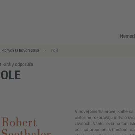
Nemeck
o ktorých sa hovorí 2018
Pole
t Király odporúča
POLE
V novej Seethalerovej knihe sa
cintoríne rozprávajú mŕtvi o svo
životoch. Všetci ležia na tom is
poli, sú prepojení s mestom, na