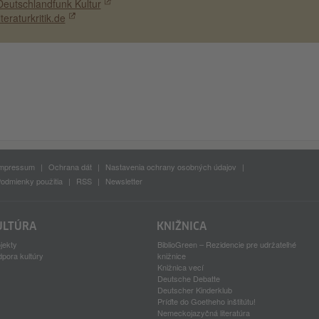
Deutschlandfunk Kultur
iteraturkritik.de
mpressum
Ochrana dát
Nastavenia ochrany osobných údajov
odmienky použitia
RSS
Newsletter
ULTÚRA
KNIŽNICA
jekty
BiblioGreen – Rezidencie pre udržateľné
pora kultúry
knižnice
Knižnica vecí
Deutsche Debatte
Deutscher Kinderklub
Príďte do Goetheho inštitútu!
Nemeckojazyčná literatúra