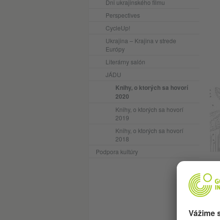
Dni ukrajinského filmu
Perspectives
CycleUp!
Ukrajina – Krajina v strede
Európy
Literárny salón
JÁDU
Knihy, o ktorých sa hovorí
2020
Knihy, o ktorých sa hovorí
2019
Knihy, o ktorých sa hovorí
2018
Podpora kultúry
V k
zoh
náp
pôs
Ces