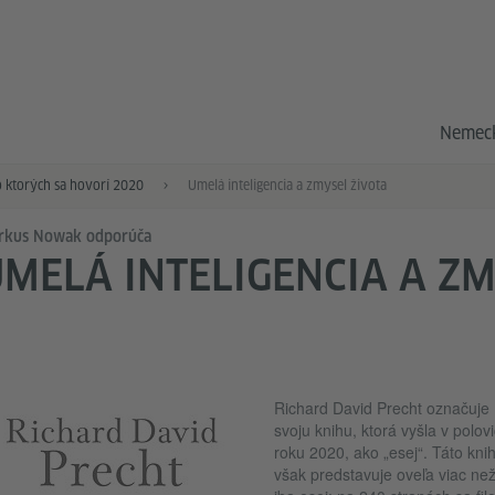
Nemeck
o ktorých sa hovorí 2020
Umelá inteligencia a zmysel života
rkus Nowak odporúča
MELÁ INTELIGENCIA A ZM
Richard David Precht označuje
svoju knihu, ktorá vyšla v polovi
roku 2020, ako „esej“. Táto kni
však predstavuje oveľa viac ne