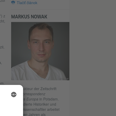
ozof
Tlačiť článok
”) z
MARKUS NOWAK
cht,
ii,
m
a,
© Privat
om.
lo
ist Redakteur der Zeitschrift
Kulturkorrespondenz
le
östliches Europa
in Potsdam.
lo:
Der studierte Historiker und
Sozialwissenschaftler arbeitet
seit vielen Jahren als