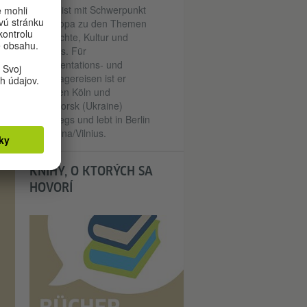
mu
Journalist mit Schwerpunkt
Osteuropa zu den Themen
ty
Geschichte, Kultur und
Je
Soziales. Für
Dokumentations- und
Reportagereisen ist er
zwischen Köln und
Kramatorsk (Ukraine)
unterwegs und lebt in Berlin
und Wilna/Vilnius.
KNIHY, O KTORÝCH SA
HOVORÍ