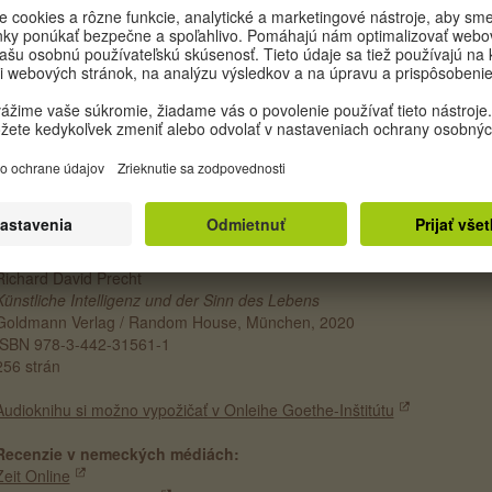
chtova analýza UI je už pre svoju vysokú argumentačnú úroveň – k to
rí kritika kapitalizmu, morálne aspekty ale aj autonómne riadenie –
ozuhodná a veľmi zaujímavá a hodná prečítania. Jeho relativizujúce ve
záver, ako “umelá inteligencia nie je ani vykúpením ani dielom diabla. 
aždým taká dobrá alebo zlá, ako sú úmysly ľudí, ktorí ju používajú”,
ôžu zastrieť u čitateľa pochybnosti o digitálnej budúcnosti, ktorú v nich
ha zaseje.
GOLDMANN VERLAG / RANDOM HOUSE
Richard David Precht
Künstliche Intelligenz und der Sinn des Lebens
Goldmann Verlag / Random House, München, 2020
ISBN 978-3-442-31561-1
256 strán
Audioknihu si možno vypožičať v Onleihe Goethe-Inštitútu
Recenzie v nemeckých médiách:
Zeit Online