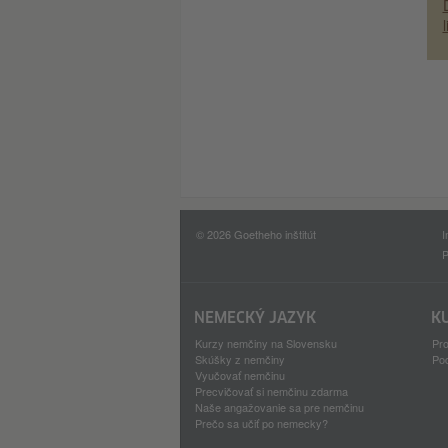
l
© 2026 Goetheho inštitút
I
P
NEMECKÝ JAZYK
K
Kurzy nemčiny na Slovensku
Pro
Skúšky z nemčiny
Pod
Vyučovať nemčinu
Precvičovať si nemčinu zdarma
Naše angažovanie sa pre nemčinu
Prečo sa učiť po nemecky?