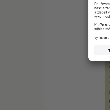
Pre
pat
por
na 
zak
nem
kni