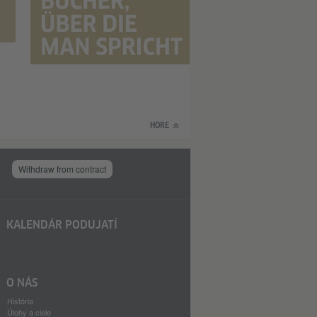
HORE
Withdraw from contract
KALENDÁR PODUJATÍ
O NÁS
História
Úlohy a ciele