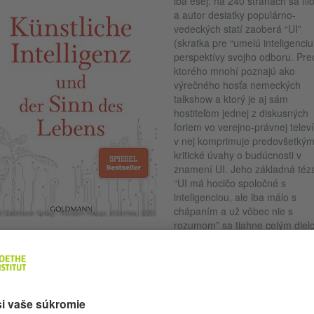
iba esej: na 240 stranách sa fil
a autor desiatky populárno-
vedeckých statí zaoberá “UI”
(skratka pre “umelú inteligenciu
perspektívy svojho odboru. Pre
ktorého mnohí poznajú ako
výrečného hosťa nemeckých
talkshow a ktorý je aj sám
hostiteľom jednej z diskusných
foriem vo verejno-právnej televíz
v nej komprimuje predovšetký
kritické úvahy o budúcnosti v
znamení UI. Jeho základná téz
“UI má hocičo spoločné s
inteligenciou, ale iba málo s
chápaním a už vôbec nie s
© Goldmann Verlag / Random House, München, 2020
rozumom” sa tiahne celým diel
nihe UI-vizionárom vyčíta napríklad to, že vo svojich výpočtov príliš má
ľadňujú klimatické zmeny, tiež upiera UI schopnosť byť skutočne
omocnou pri riešení ľudských problémov. Lebo zatiaľ čo má UI úzke po
obnosti, ľudské správanie nadobúda zmysel až v určitom kontexte. Hes
ta je cieľ. Niečo, čo UI – podľa Prechta – bude zrejme vždy upreté.