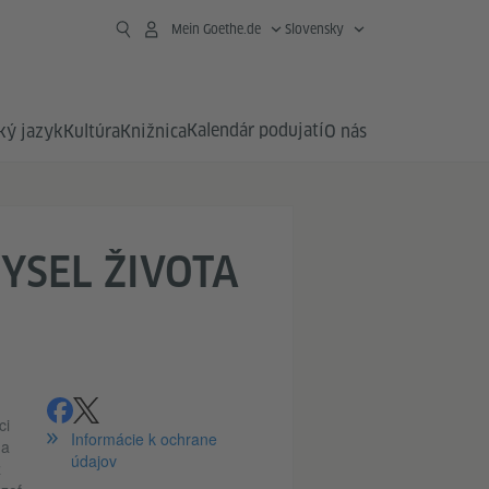
Mein Goethe.de
Slovensky
Kalendár podujatí
ý jazyk
Kultúra
Knižnica
O nás
YSEL ŽIVOTA
zdieľať
zdieľať
ci
Informácie k ochrane
ha
údajov
ž