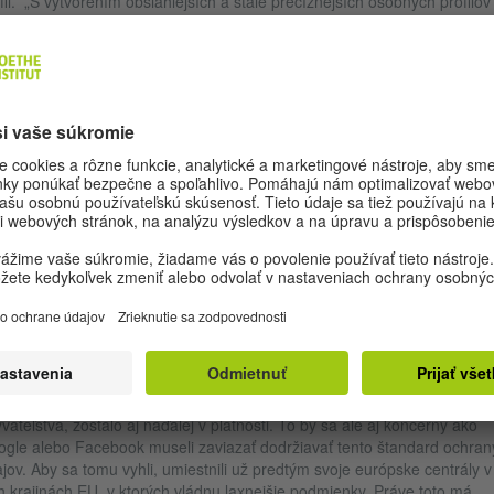
fil. „S vytvorením obsiahlejších a stále precíznejších osobných profilov
ticky stráca garancia rovnosti, pretože sa objavuje čoraz viac zámienok
 ospravedlniteľné nerovné zaobchádzanie.“
 Albrechta je dramatickou predovšetkým skutočnosť, ako vysoko
omatizovane, komplexne a netransparentne sa už dnes takéto profily
várajú. Kto nevie, ktoré osobné údaje a na aké účely sa zbierajú a aké
ery z kombinácie týchto informácií možno vyvodiť, tomu hrozí, že „strat
trolu nad svojou vlastnou osobnosťou.“ To by mohlo v extrémnom prí
sť k tomu, že sa základné práva ako sloboda prejavu alebo verejnej
nky nebudú viac uplatňovať, pretože sa budeme musieť báť, že by
slušné informácie mali obrovské osobné dopady.
OST PRIVACY – POTREBUJEME NOVÉ CHÁPAN
ÚKROMIA?
 sa toto nestalo, museli by sme podľa Alberta bojovať o to, aby základ
vo na vlastné vymedzenie informácií, ako ho formuloval ústavný súd
lkovej republiky Nemecko v roku 1983 v známom rozhodnutí o sčítaní
vateľstva, zostalo aj naďalej v platnosti. To by sa ale aj koncerny ako
gle alebo Facebook museli zaviazať dodržiavať tento štandard ochran
jov. Aby sa tomu vyhli, umiestnili už predtým svoje európske centrály v
h krajinách EU, v ktorých vládnu laxnejšie podmienky. Práve toto má