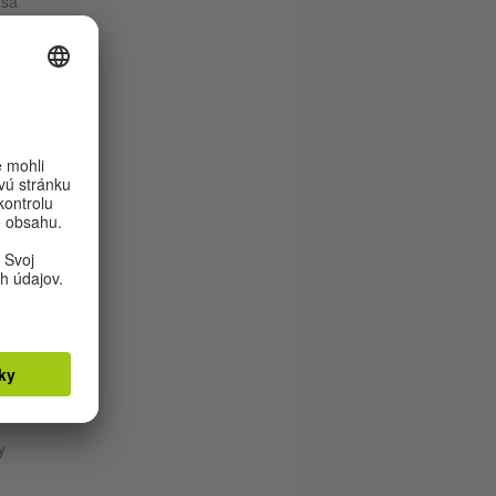
 sa
í
pade
IE
né
y