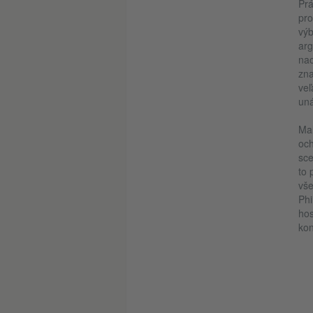
Prá
pro
výb
arg
nao
zna
veľ
uná
Mal
och
sce
to 
vše
Phi
hos
kon