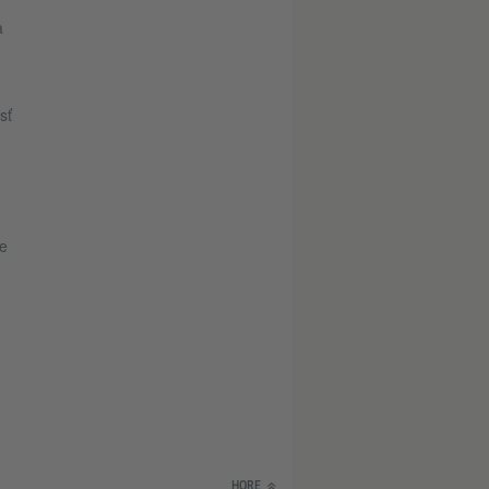
a
sť
e
HORE