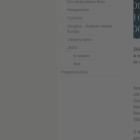
Dni ukrajinského filmu
Perspectives
CycleUp!
Ukrajina – Krajina v strede
Európy
Literárny salón
JÁDU
Zb
a n
O výstave
to 
Test
Podpora kultúry
Nem
zdr
mať
kto
kto
žij
Z t
pom