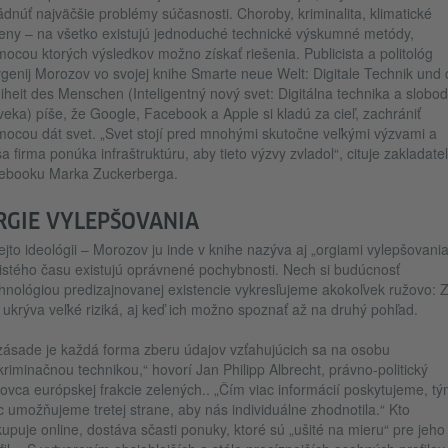
ádnúť najväčšie problémy súčasnosti. Choroby, kriminalita, klimatické
ny – na všetko existujú jednoduché technické výskumné metódy,
ocou ktorých výsledkov možno získať riešenia. Publicista a politológ
genij Morozov vo svojej knihe Smarte neue Welt: Digitale Technik und 
iheit des Menschen (Inteligentný nový svet: Digitálna technika a slobo
veka) píše, že Google, Facebook a Apple si kladú za cieľ, zachrániť
ocou dát svet. „Svet stojí pred mnohými skutočne veľkými výzvami a
a firma ponúka infraštruktúru, aby tieto výzvy zvladol“, cituje zakladate
cebooku Marka Zuckerberga.
RGIE VYLEPŠOVANIA
ejto ideológii – Morozov ju inde v knihe nazýva aj „orgiami vylepšovania
istého času existujú oprávnené pochybnosti. Nech si budúcnosť
hnológiou predizajnovanej existencie vykresľujeme akokoľvek ružovo: 
 ukrýva veľké riziká, aj keď ich možno spoznať až na druhý pohľad.
zásade je každá forma zberu údajov vzťahujúcich sa na osobu
kriminačnou technikou,“ hovorí Jan Philipp Albrecht, právno-politický
ovca európskej frakcie zelených.. „Čím viac informácií poskytujeme, t
c umožňujeme tretej strane, aby nás individuálne zhodnotila.“ Kto
upuje online, dostáva sčasti ponuky, ktoré sú „ušité na mieru“ pre jeho