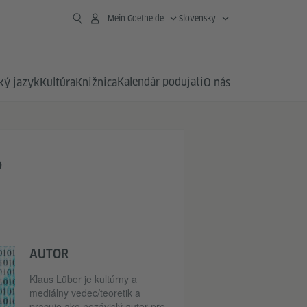
Mein Goethe.de
Slovensky
Kalendár podujatí
ý jazyk
Kultúra
Knižnica
O nás
?
AUTOR
Klaus Lüber je kultúrny a
mediálny vedec/teoretik a
pracuje ako nezávislý autor pre