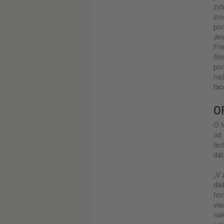
zvl
zme
pom
Jev
Fre
člo
pom
naš
fa
O
O t
od 
tec
dát
„V 
dis
hor
via
nak