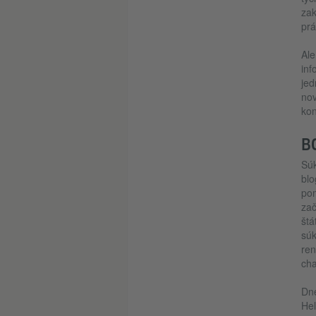
zak
prá
Ale
inf
jed
nov
kon
B
Súk
blo
pom
zač
štá
súk
ren
cha
Dne
Hel