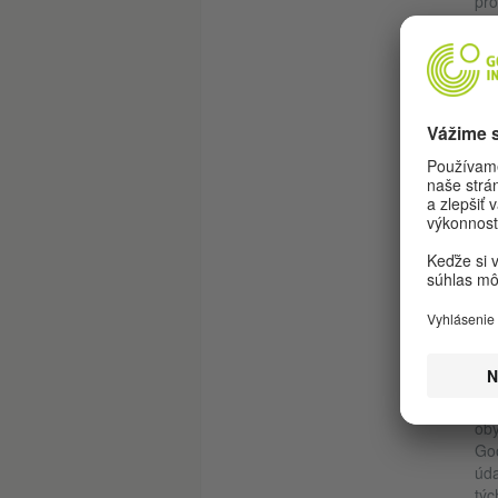
pro
fak
pre
Pre
aut
vyt
zav
kon
vie
mie
prí
P
S
Aby
prá
Spo
oby
Goo
úda
týc