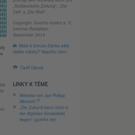
„Süddeutsche Zeitung“, „Die
Zeit“ a „Die Welt“.
Copyright: Goethe-Institut e. V.,
Internet-Redaktion
September 2014
Máte k tomuto článku ešte
ody
ďalšie otázky? Napíšte nám!
za
Tlačiť článok
LINKY K TÉME
šie
ilo
Website von Jan Philipp
Albrecht
,
„Die Zukunft kann nicht in
avo
der digitalen Einsiedelei
liegen“ (goethe.de)