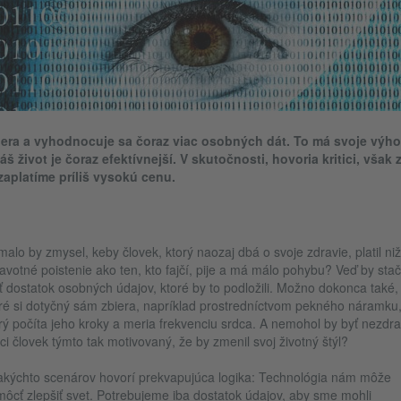
iera a vyhodnocuje sa čoraz viac osobných dát. To má svoje výh
áš život je čoraz efektívnejší. V skutočnosti, hovoria kritici, však 
zaplatíme príliš vysokú cenu.
alo by zmysel, keby človek, ktorý naozaj dbá o svoje zdravie, platil niž
avotné poistenie ako ten, kto fajčí, pije a má málo pohybu? Veď by stač
 dostatok osobných údajov, ktoré by to podložili. Možno dokonca také,
ré si dotyčný sám zbiera, napríklad prostredníctvom pekného náramku
rý počíta jeho kroky a meria frekvenciu srdca. A nemohol by byť nezdr
úci človek týmto tak motivovaný, že by zmenil svoj životný štýl?
akýchto scenárov hovorí prekvapujúca logika: Technológia nám môže
ôcť zlepšiť svet. Potrebujeme iba dostatok údajov, aby sme mohli