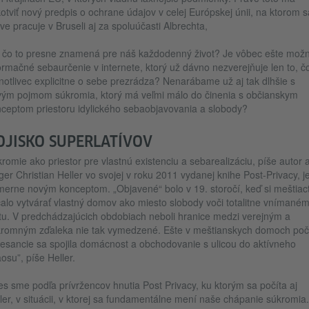
otviť nový predpis o ochrane údajov v celej Európskej únii, na ktorom s
ve pracuje v Bruseli aj za spoluúčasti Albrechta,
 čo to presne znamená pre náš každodenný život? Je vôbec ešte mož
ormačné sebaurčenie v internete, ktorý už dávno nezverejňuje len to, č
notlivec explicitne o sebe prezrádza? Nenarábame už aj tak dlhšie s
ým pojmom súkromia, ktorý má veľmi málo do činenia s občianskym
ceptom priestoru idylického sebaobjavovania a slobody?
OJISKO SUPERLATÍVOV
romie ako priestor pre vlastnú existenciu a sebarealizáciu, píše autor 
ger Christian Heller vo svojej v roku 2011 vydanej knihe Post-Privacy, j
erne novým konceptom. „Objavené“ bolo v 19. storočí, keď si meštiac
alo vytvárať vlastný domov ako miesto slobody voči totalitne vnímané
tu. V predchádzajúcich obdobiach neboli hranice medzi verejným a
romným zďaleka nie tak vymedzené. Ešte v meštianskych domoch po
esancie sa spojila domácnost a obchodovanie s ulicou do aktívneho
osu”, píše Heller.
s sme podľa prívržencov hnutia Post Privacy, ku ktorým sa počíta aj
ler, v situácii, v ktorej sa fundamentálne mení naše chápanie súkromia.