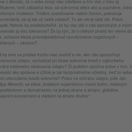
ve z dôvodu, že o sebe čoraz viac zdieľame a čím viac z toho aj
fitujeme, tvrdí základná téza, sa súkromná sféra ako ju poznáme, stáv
ehovým modelom. Totálne zosieťovanie našich životov, pokračuje
umentácia, sa aj tak už nedá zastaviť. To ale nie je také zlé. Práve
pak: Nebolo by predstaviteľné, že by viac dát o nás samotných a iných
menalo aj viac tolerancie? Že by tým, že o niekom proste len vieme do
a, súčasne klesla pravedpodobnosť vyvodzovania negatívnych –
hlených – záverov?
i by sme sa predsa trochu viac uvoľniť a nie, ako nás upozorňujú
rancovia údajov, vychádzať pri strate súkromia hneď z najhoršieho
nára totálneeho sledovania údajov? Či problém spočíva práve v tom, ž
pôsobí ako správne a úžitok je tak bezprostredne očividný, keď zo seba
tci odovzdáme kúsok súkromia? Právo na ochranu údajov, píše Jan
lipp Albrecht, sa stáva „bojiskom superlatívov medzi ľuďmi, riadeným
podárstvom a demokraciou na jednej strane a strojmi, globálne
ajúcimi koncernami a vládami na strane druhej.“